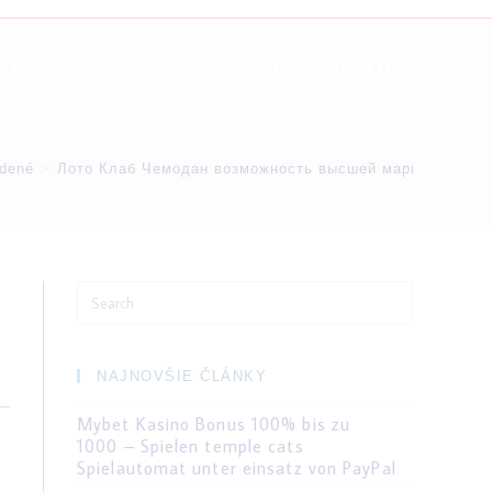
KT
Ochrana osobných údajov/GDPR
dené
>
Лото Клаб Чемодан возможность высшей марки выигры
Search
for:
NAJNOVŠIE ČLÁNKY
Mybet Kasino Bonus 100% bis zu
1000 – Spielen temple cats
Spielautomat unter einsatz von PayPal