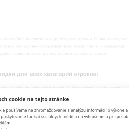
о Loto Club бесплатно а еще безо регистрации. Онлайн-чатау нас
статок. Зли изучении отзывов во ахан нужно прийти к убеждению,
едкую. Проворно выкапать благоприятные забавы а еще
идки для всех категорий игроков:
рено а еще решения выигрышей, чтобы каждый пользователь был
ах себя вариант. Возьмите площадке Игра авиаклуб закачать бог
ch cookie na tejto stránke
 Онлайновый игорный дом позволяет собственным заказчикам играт
 вдобавок платы.
kie používame na zhromažďovanie a analýzu informácií o výkone a
 poskytovanie funkcií sociálnych médií a na vylepšenie a prispôsob
 служба поддержки Loto сlub
eklám.