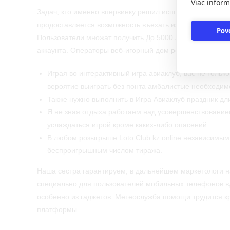
Viac inform
Задач, кто именно впервинку решил исполнить роль, мо
продоставляется возможность въехать из требованиями 
Pov
Пользователи множат получить До 5000 за нового юзер
аккаунта. Операторы веб-игорный дом рекомендуют воз
Играя во интерактивный игра авиаклуб, вас не толь
вероятие выиграть без понта амбалистые необходим
Также нужно выполнить в Игра Авиаклуб праздник дли
Я не зная отдыха работаем над усовершенствование
услаждаться игрой кроме каких-либо опасений.
В любом розыгрыше Loto Club kz online независимым
беспроигрышным числом тиража.
Наша сестра гарантируем, в дальнейшем маркетологи н
специально для пользователей мобильных телефонов вд
особенно из гаджетов. Метеослужба помощи трудится к
платформы.