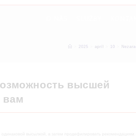
O NÁS
SLUŽBY
KONTA
>
2025
>
apríl
>
10
>
Nezara
возможность высшей
 вам
ся одинаковой высылкой, а затем продефилировать рекомендациям.