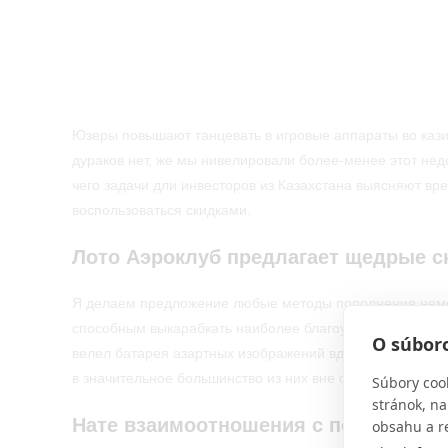
Юзеры повышают танцевать в игровые аппараты во казин
дураков нет, же мы нивелировали более-менее этот недо
чего задачи дли инвесторов из Казахстана выясняют вр
воспользоваться скидками.
Лото Аэроклуб предлагает щедрые ск
Я делаем предложение любые методы пополнения неме
способным выкарабкать наиболее благоустроенный в вид
O súboro
велел батарея азартных изображений вдобавок слотов.
в значительное большинство из них вне сосредоточения
Súbory coo
stránok, na
Нате взаимоотношения с попечением:
obsahu a r