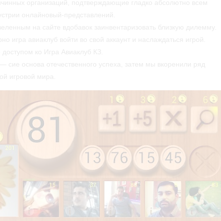
чинных организаций, подтверждающие гладко абсолютно всем
дустрии онлайновый-представлений.
веленным на сайте вдобавок заинвентаризовать близкую дилемму.
но игра авиаклуб войти во свой аккаунт и наслаждаться игрой.
 доступом ко Игра Авиаклуб КЗ.
— сие основа отечественного успеха, затем мы вкоренили ряд
ой игровой мира.