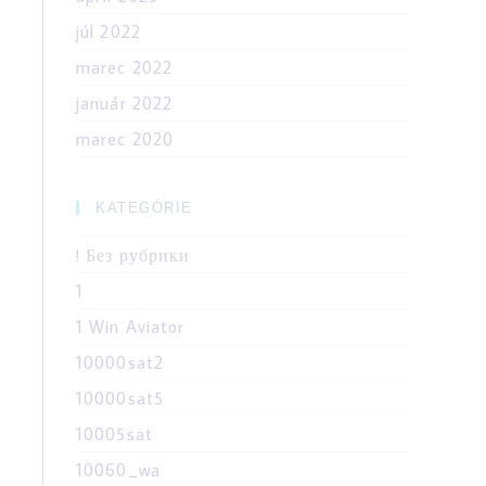
júl 2022
marec 2022
január 2022
marec 2020
KATEGÓRIE
! Без рубрики
1
1 Win Aviator
10000sat2
10000sat5
10005sat
10060_wa