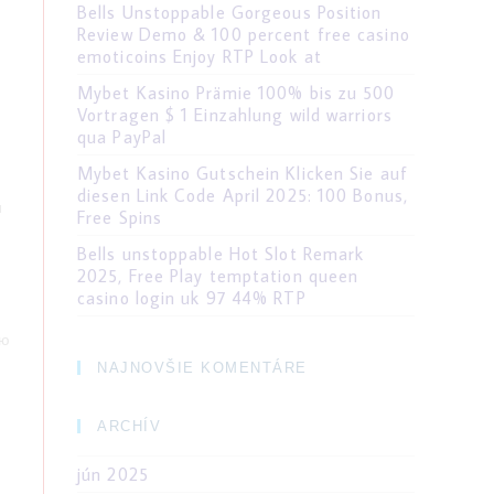
Bells Unstoppable Gorgeous Position
Review Demo & 100 percent free casino
emoticoins Enjoy RTP Look at
Mybet Kasino Prämie 100% bis zu 500
Vortragen $ 1 Einzahlung wild warriors
qua PayPal
Mybet Kasino Gutschein Klicken Sie auf
diesen Link Code April 2025: 100 Bonus,
и
Free Spins
Bells unstoppable Hot Slot Remark
2025, Free Play temptation queen
casino login uk 97 44% RTP
ую
NAJNOVŠIE KOMENTÁRE
ARCHÍV
jún 2025