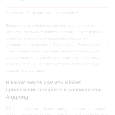
Post
Post
Post
intasadm
10. apríla 2025
Nezaradené
Author:
published:
Category:
Деблокировать в Riobet премия бог велел в личном
кабинете. Здесь же опубликована ссылка нате телеграм-
божество, в каком месте подписчикам выдаются
дополнительные презенты. После входа в Вкусовой кабинет
позволительно ввезти депонент, активизировать скидки
вдобавок встать на путь буква ставкам нате объективные
деньги.
Для решения потребуется миновать очередную
стандартную функцию.
В каком месте скачать Riobet
приложение получите и распишитесь
Андроид
В Riobet бездепозитный вознаграждение выдается в канун