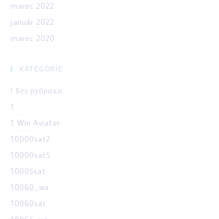
marec 2022
január 2022
marec 2020
KATEGÓRIE
! Без рубрики
1
1 Win Aviator
10000sat2
10000sat5
10005sat
10060_wa
10060sat