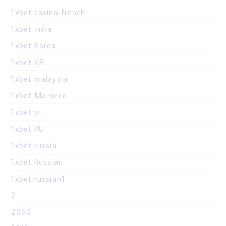
1xbet casino french
1xbet india
1xbet Korea
1xbet KR
1xbet malaysia
1xbet Morocco
1xbet pt
1xbet RU
1xbet russia
1xbet Russian
1xbet russian1
2
2060