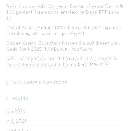
Bells Unstoppable Gorgeous Position Review Demo &
100 percent free casino emoticoins Enjoy RTP Look
at
Mybet Kasino Prämie 100% bis zu 500 Vortragen $ 1
Einzahlung wild warriors qua PayPal
Mybet Kasino Gutschein Klicken Sie auf diesen Link
Code April 2025: 100 Bonus, Free Spins
Bells unstoppable Hot Slot Remark 2025, Free Play
temptation queen casino login uk 97 44% RTP
NAJNOVŠIE KOMENTÁRE
ARCHÍV
jún 2025
máj 2025
apríl 2025