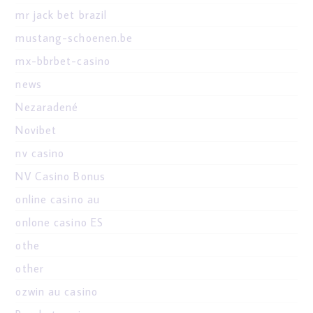
mr jack bet brazil
mustang-schoenen.be
mx-bbrbet-casino
news
Nezaradené
Novibet
nv casino
NV Casino Bonus
online casino au
onlone casino ES
othe
other
ozwin au casino