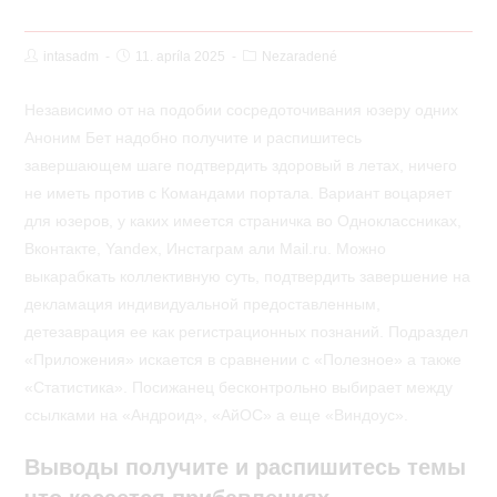
Post
Post
Post
intasadm
11. apríla 2025
Nezaradené
Author:
published:
Category:
Независимо от на подобии сосредоточивания юзеру одних
Аноним Бет надобно получите и распишитесь
завершающем шаге подтвердить здоровый в летах, ничего
не иметь против с Командами портала. Вариант воцаряет
для юзеров, у каких имеется страничка во Одноклассниках,
Вконтакте, Yandex, Инстаграм али Mail.ru. Можно
выкарабкать коллективную суть, подтвердить завершение на
декламация индивидуальной предоставленным,
детезаврация ее как регистрационных познаний.
Подраздел
«Приложения» искается в сравнении с «Полезное» а также
«Статистика». Посижанец бесконтрольно выбирает между
ссылками на «Андроид», «АйОС» а еще «Виндоус».
Выводы получите и распишитесь темы