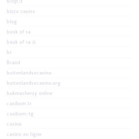
bitqt.it
bizzo casino
blog
book of ra
book of ra it
br
Brand
buitenlandsecasino
buitenlandsecasino.org
bukmacherzy online
casibom tr
casibom-tg
casino
casino en ligne