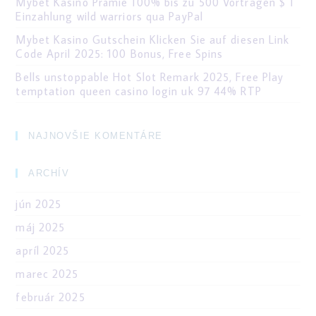
Mybet Kasino Prämie 100% bis zu 500 Vortragen $ 1
Einzahlung wild warriors qua PayPal
Mybet Kasino Gutschein Klicken Sie auf diesen Link
Code April 2025: 100 Bonus, Free Spins
Bells unstoppable Hot Slot Remark 2025, Free Play
temptation queen casino login uk 97 44% RTP
NAJNOVŠIE KOMENTÁRE
ARCHÍV
jún 2025
máj 2025
apríl 2025
marec 2025
február 2025