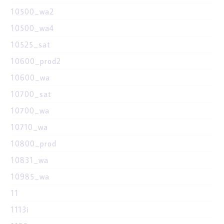
10500_wa2
10500_wa4
10525_sat
10600_prod2
10600_wa
10700_sat
10700_wa
10710_wa
10800_prod
10831_wa
10985_wa
11
1113i