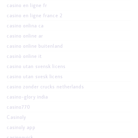
casino en ligne fr
casino en ligne france 2
casino onlina ca
casino online ar
casino online buitenland
casinò online it
casino utan svensk licens
casino utan svesk licens
casino zonder crucks netherlands
casino-glory india
casino770
Casinoly
casinoly app
casinoquick