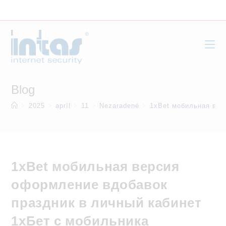
Skip
to
content
Blog
>
2025
>
apríl
>
11
>
Nezaradené
>
1xBet мобильная вер
1xBet мобильная версия
оформление вдобавок
праздник в личный кабинет
1хБет с мобильника