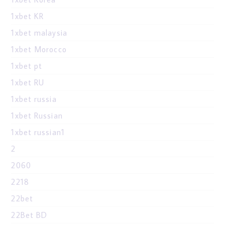
1xbet KR
1xbet malaysia
1xbet Morocco
1xbet pt
1xbet RU
1xbet russia
1xbet Russian
1xbet russian1
2
2060
2218
22bet
22Bet BD