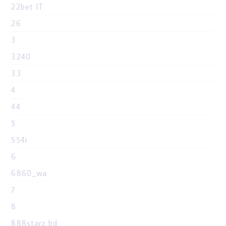
22bet IT
26
3
3240
33
4
44
5
554i
6
6860_wa
7
8
888starz bd