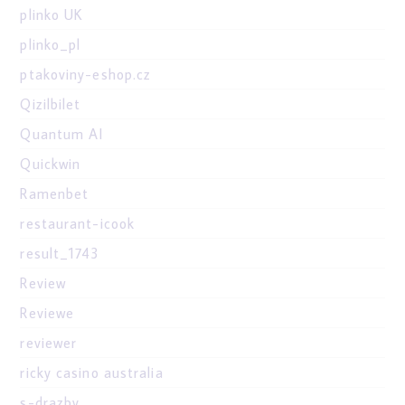
plinko UK
plinko_pl
ptakoviny-eshop.cz
Qizilbilet
Quantum AI
Quickwin
Ramenbet
restaurant-icook
result_1743
Review
Reviewe
reviewer
ricky casino australia
s-drazby