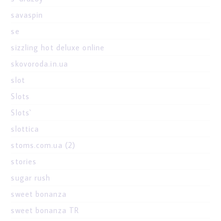
savaspin
se
sizzling hot deluxe online
skovoroda.in.ua
slot
Slots
Slots`
slottica
stoms.com.ua (2)
stories
sugar rush
sweet bonanza
sweet bonanza TR