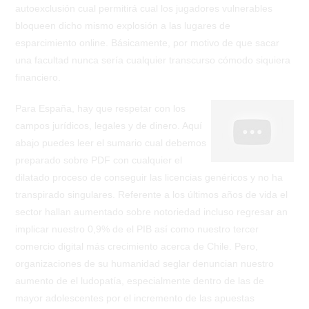
autoexclusión cual permitirá cual los jugadores vulnerables
bloqueen dicho mismo explosión a las lugares de
esparcimiento online. Básicamente, por motivo de que sacar
una facultad nunca serí­a cualquier transcurso cómodo siquiera
financiero.
Para España, hay que respetar con los
campos jurídicos, legales y de dinero. Aquí
abajo puedes leer el sumario cual debemos
preparado sobre PDF con cualquier el
dilatado proceso de conseguir las licencias genéricos y no ha
transpirado singulares. Referente a los últimos años de vida el
sector hallan aumentado sobre notoriedad incluso regresar an
implicar nuestro 0,9% de el PIB así­ como nuestro tercer
comercio digital más crecimiento acerca de Chile. Pero,
organizaciones de su humanidad seglar denuncian nuestro
aumento de el ludopatía, especialmente dentro de las de
mayor adolescentes por el incremento de las apuestas