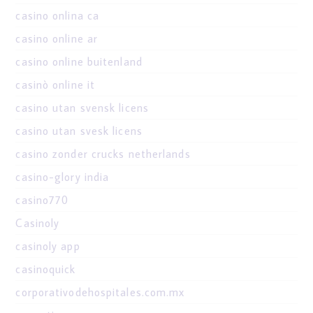
casino onlina ca
casino online ar
casino online buitenland
casinò online it
casino utan svensk licens
casino utan svesk licens
casino zonder crucks netherlands
casino-glory india
casino770
Casinoly
casinoly app
casinoquick
corporativodehospitales.com.mx