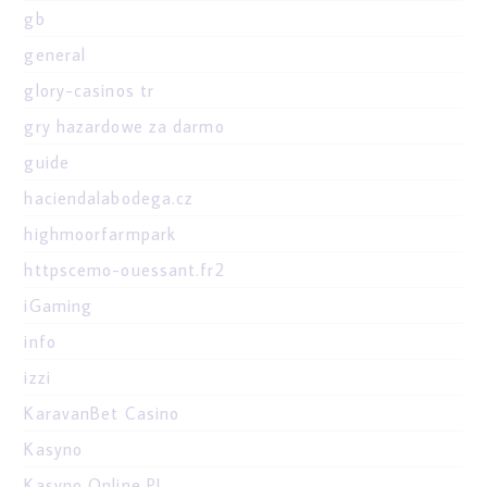
gb
general
glory-casinos tr
gry hazardowe za darmo
guide
haciendalabodega.cz
highmoorfarmpark
httpscemo-ouessant.fr2
iGaming
info
izzi
KaravanBet Casino
Kasyno
Kasyno Online PL