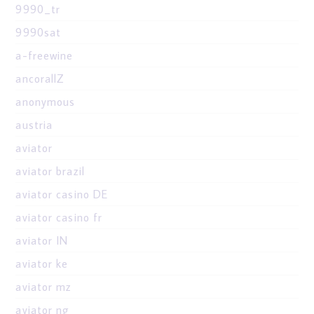
9990_tr
9990sat
a-freewine
ancorallZ
anonymous
austria
aviator
aviator brazil
aviator casino DE
aviator casino fr
aviator IN
aviator ke
aviator mz
aviator ng