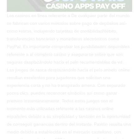
Los casinos en línea referente a De cualquier parte del mundo
se fabrican con varios métodos sobre pago de depósitos así­
como retiros, incluyendo tarjetitas de credibilidad/débito,
transferencias bancarias y monederos electrónicos como
PayPal. Es importante comprobar los posibilidades disponibles
referente a al completo casino y asegurarse sobre que son
seguras desplazándolo hacia el pelo recomendables de vd..
Las juegos de rasca desplazándolo hacia el pelo anhelo online
resultan excelentes para jugadores que solicitan una
experiencia corta y no ha transpirado amena. Con separado
pocos clics, puedes reconocer símbolos así­ como ganar
premios instantáneamente. Todos estos juegos son al
momento más utilizadas referente a las casinos online
españoles debido a su simplicidad y también en la oportunidad
de conseguir ganancias dentro del instante. Pastón resulta una
medio debido a establecida en el mercado castellano, con