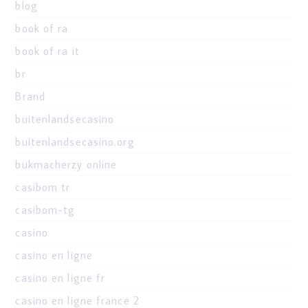
blog
book of ra
book of ra it
br
Brand
buitenlandsecasino
buitenlandsecasino.org
bukmacherzy online
casibom tr
casibom-tg
casino
casino en ligne
casino en ligne fr
casino en ligne france 2