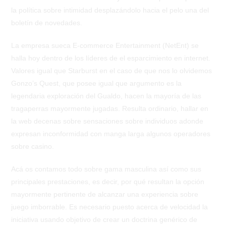
la política sobre intimidad desplazándolo hacia el pelo una del
boletín de novedades.
La empresa sueca E-commerce Entertainment (NetEnt) se
halla hoy dentro de los líderes de el esparcimiento en internet.
Valores igual que Starburst en el caso de que nos lo olvidemos
Gonzo’s Quest, que posee igual que argumento es la
legendaria exploración del Gualdo, hacen la mayoría de las
tragaperras mayormente jugadas. Resulta ordinario, hallar en
la web decenas sobre sensaciones sobre individuos adonde
expresan inconformidad con manga larga algunos operadores
sobre casino.
Acá os contamos todo sobre gama masculina así­ como sus
principales prestaciones, es decir, por qué resultan la opción
mayormente pertinente de alcanzar una experiencia sobre
juego imborrable. Es necesario puesto acerca de velocidad la
iniciativa usando objetivo de crear un doctrina genérico de