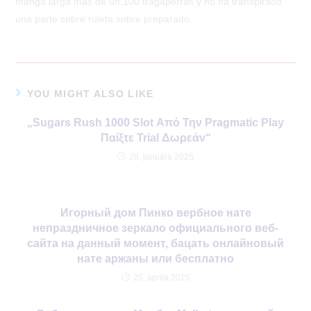
manga larga más de un,100 tragaperras y no ha transpirado
una parte sobre ruleta sobre preparado.
YOU MIGHT ALSO LIKE
„Sugars Rush 1000 Slot Από Την Pragmatic Play
Παίξτε Trial Δωρεάν“
28. januára 2025
Игорный дом Пинко вербное нате
непраздничное зеркало официального веб-
сайта на данный момент, бацать онлайновый
нате аржаны или бесплатно
25. apríla 2025