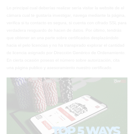
Lo principal cual deberías realizar serí­a visitar la website de el
cámara cual te gustaría investigar, navega mediante la página,
verifica si tu contacto es segura, si cuenta con cifrado SSL para
verdadera resguardo de hacen de datos. Por último, tendrás
que obtener an una parte sobre certificados desplazándolo
hacia el pelo licencias y no ha transpirado explorar el cantidad
de licencia asignado por Dirección Genérico de Ordenamiento.
En cierta ocasión poseas el número sobre autorización, cita
una página publico y asesoramiento nuestro certificado.