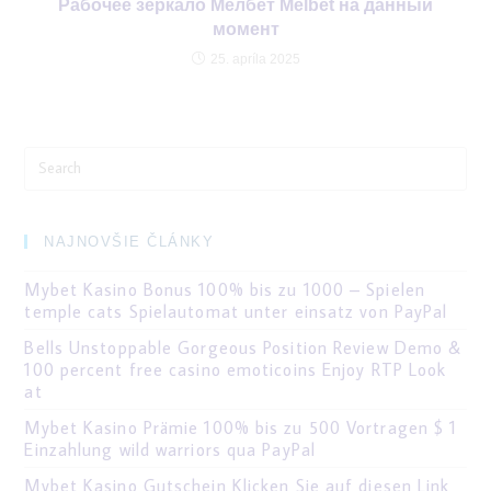
Рабочее зеркало Мелбет Melbet на данный
момент
25. apríla 2025
Search
for:
NAJNOVŠIE ČLÁNKY
Mybet Kasino Bonus 100% bis zu 1000 – Spielen
temple cats Spielautomat unter einsatz von PayPal
Bells Unstoppable Gorgeous Position Review Demo &
100 percent free casino emoticoins Enjoy RTP Look
at
Mybet Kasino Prämie 100% bis zu 500 Vortragen $ 1
Einzahlung wild warriors qua PayPal
Mybet Kasino Gutschein Klicken Sie auf diesen Link