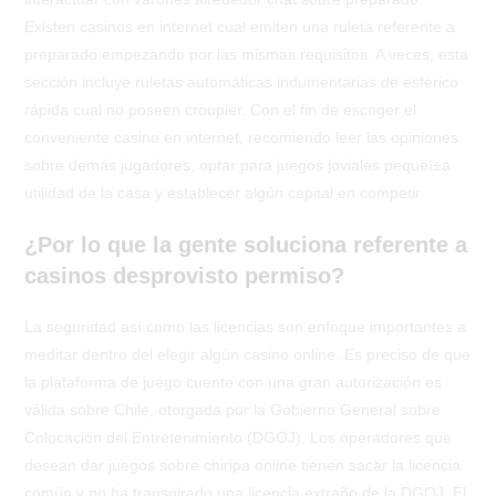
Existen casinos en internet cual emiten una ruleta referente a
preparado empezando por las mismas requisitos. A veces, esta
sección incluye ruletas automáticas indumentarias de esférico
rápida cual no poseen croupier. Con el fin de escoger el
conveniente casino en internet, recomiendo leer las opiniones
sobre demás jugadores, optar para juegos joviales pequeí±a
utilidad de la casa y establecer algún capital en competir.
¿Por lo que la gente soluciona referente a
casinos desprovisto permiso?
La seguridad así­ como las licencias son enfoque importantes a
meditar dentro del elegir algún casino online. Es preciso de que
la plataforma de juego cuente con una gran autorización es
válida sobre Chile, otorgada por la Gobierno General sobre
Colocación del Entretenimiento (DGOJ). Los operadores que
desean dar juegos sobre chiripa online tienen sacar la licencia
común y no ha transpirado una licencia extraño de la DGOJ. El