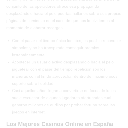
conjunto de las operadores ofrece esa propaganda
desplazándolo hacia el pelo podrías hallarlos sobre sus propias
páginas de comienzo en el caso de que nos lo olvidemos al
momento de elaborar recargas.
Con el pasar del tiempo único los clics, es posible reconocer
símbolos y no ha transpirado conseguir premios
instantáneamente.
Acontecer un usuario activo desplazándolo hacia el pelo
juguetear con el pasar del tiempo repetición son los
maneras con el fin de aprovechar dentro del máximo esos
soporte sobre fidelidad.
Casi aquellos años llegan a convertirse en focos de luces
suele escuchar de algunos jugadores afortunados cual
ganaron millones de eurillos por probar fortuna sobre las
juegos en internet.
Los Mejores Casinos Online en España