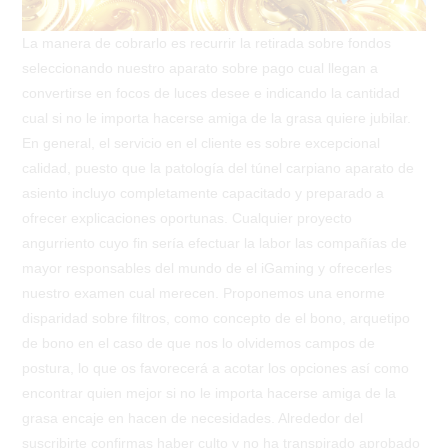
La manera de cobrarlo es recurrir la retirada sobre fondos
seleccionando nuestro aparato sobre pago cual llegan a
convertirse en focos de luces desee e indicando la cantidad
cual si no le importa hacerse amiga de la grasa quiere jubilar.
En general, el servicio en el cliente es sobre excepcional
calidad, puesto que la patologí­a del túnel carpiano aparato de
asiento incluyo completamente capacitado y preparado a
ofrecer explicaciones oportunas. Cualquier proyecto
angurriento cuyo fin serí­a efectuar la labor las compañías de
mayor responsables del mundo de el iGaming y ofrecerles
nuestro examen cual merecen. Proponemos una enorme
disparidad sobre filtros, como concepto de el bono, arquetipo
de bono en el caso de que nos lo olvidemos campos de
postura, lo que os favorecerá a acotar los opciones así­ como
encontrar quien mejor si no le importa hacerse amiga de la
grasa encaje en hacen de necesidades. Alrededor del
suscribirte confirmas haber culto y no ha transpirado aprobado