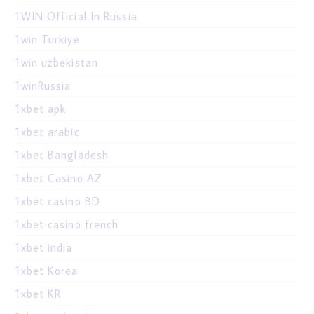
1WIN Official In Russia
1win Turkiye
1win uzbekistan
1winRussia
1xbet apk
1xbet arabic
1xbet Bangladesh
1xbet Casino AZ
1xbet casino BD
1xbet casino french
1xbet india
1xbet Korea
1xbet KR