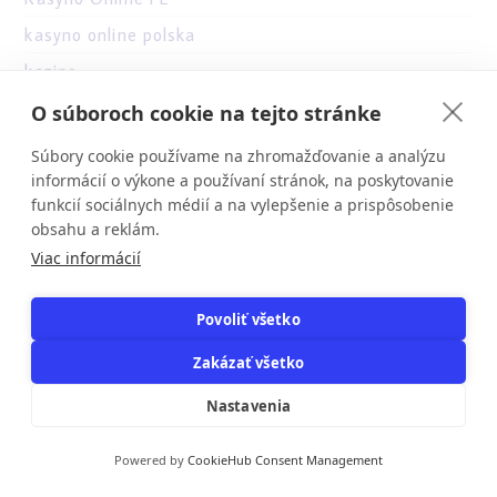
kasyno online polska
kazino
king johnnie
O súboroch cookie na tejto stránke
laopcion.com.co
Súbory cookie používame na zhromažďovanie a analýzu
Legiano Casino
informácií o výkone a používaní stránok, na poskytovanie
funkcií sociálnych médií a na vylepšenie a prispôsobenie
legiano casino review
obsahu a reklám.
localsutrecht.nl
Viac informácií
Maribet casino TR
Povoliť všetko
Masalbet
Zakázať všetko
mombrand
mono brand
Nastavenia
Monobrand
Powered by
CookieHub Consent Management
monobrend