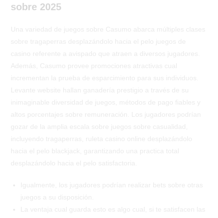
sobre 2025
Una variedad de juegos sobre Casumo abarca múltiples clases
sobre tragaperras desplazándolo hacia el pelo juegos de
casino referente a avispado que atraen a diversos jugadores.
Además, Casumo provee promociones atractivas cual
incrementan la prueba de esparcimiento para sus individuos.
Levante website hallan ganadería prestigio a través de su
inimaginable diversidad de juegos, métodos de pago fiables y
altos porcentajes sobre remuneración. Los jugadores podrían
gozar de la amplia escala sobre juegos sobre casualidad,
incluyendo tragaperras, ruleta casino online desplazándolo
hacia el pelo blackjack, garantizando una practica total
desplazándolo hacia el pelo satisfactoria.
Igualmente, los jugadores podrían realizar bets sobre otras
juegos a su disposición.
La ventaja cual guarda esto es algo cual, si te satisfacen las