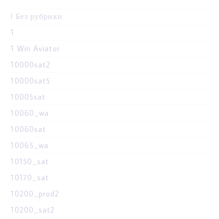
! Без рубрики
1
1 Win Aviator
10000sat2
10000sat5
10005sat
10060_wa
10060sat
10065_wa
10150_sat
10170_sat
10200_prod2
10200_sat2