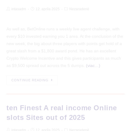
Post
Post
Post
intasadm
12. apríla 2025
Nezaradené
Author:
published:
Category:
As well as, BetOnline runs a weekly live agent challenge, with
every $10 invested earning you 1 area. At the conclusion of the
new week, the big about three players with points get hold of a
great slash from a $1,800 award pond. He has an excellent
Crypto Welcome Incentive and this gives participants as much
as $9,500 spread out across the 5 dumps.
(viac…)
Top
CONTINUE READING
10
Playing
Gambling
ten Finest A real income Online
enterprises
United
slots Sites out of 2025
states
to
Post
Post
Post
intasadm
12. apríla 2025
Nezaradené