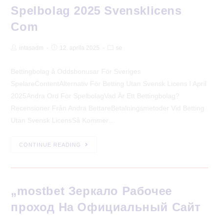
no
Spelbolag 2025 Svensklicens
ha
Com
transpirado
Apuestas
Post
Post
Post
intasadm
12. apríla 2025
se
Author:
published:
en
Category:
México
Bettingbolag å Oddsbonusar För Sveriges
Bono
SpelareContentAlternativ För Betting Utan Svensk Licens I April
sobre
2025Andra Ord För SpelbolagVad Är Ett Bettingbolag?
+500%
Recensioner Från Andra BettareBetalningsmetoder Vid Betting
Utan Svensk LicensSå Kommer…
Svensk
CONTINUE READING
Licens
&
Svenska
„mostbet Зеркало Рабочее
Spelbolag
2025
проход На Официальный Сайт
Svensklicens