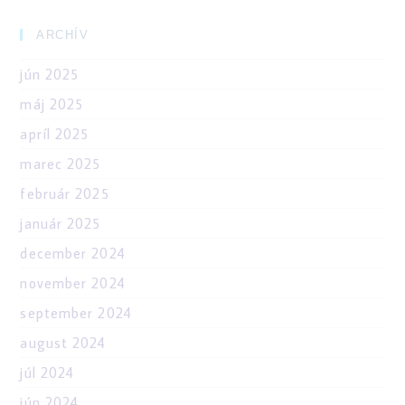
ARCHÍV
jún 2025
máj 2025
apríl 2025
marec 2025
február 2025
január 2025
december 2024
november 2024
september 2024
august 2024
júl 2024
jún 2024