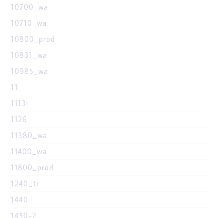
10700_wa
10710_wa
10800_prod
10831_wa
10985_wa
11
1113i
1126
11380_wa
11400_wa
11800_prod
1240_tr
1440
1450-2