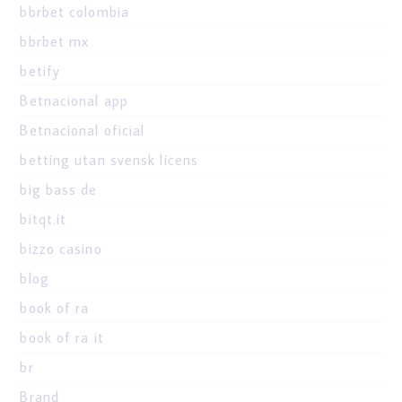
bbrbet colombia
bbrbet mx
betify
Betnacional app
Betnacional oficial
betting utan svensk licens
big bass de
bitqt.it
bizzo casino
blog
book of ra
book of ra it
br
Brand