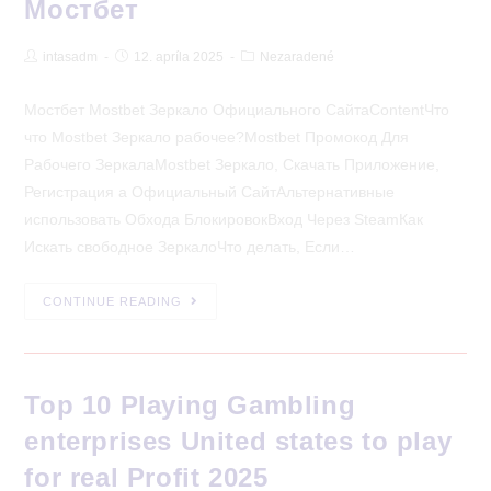
Мостбет
Com
Post
Post
Post
intasadm
12. apríla 2025
Nezaradené
Author:
published:
Category:
Мостбет Mostbet Зеркало Официального СайтаContentЧто
что Mostbet Зеркало рабочее?Mostbet Промокод Для
Рабочего ЗеркалаMostbet Зеркало, Скачать Приложение,
Регистрация а Официальный СайтАльтернативные
использовать Обхода БлокировокВход Через SteamКак
Искать свободное ЗеркалоЧто делать, Если…
„mostbet
CONTINUE READING
Зеркало
Рабочее
проход
Top 10 Playing Gambling
На
Официальный
enterprises United states to play
Сайт
for real Profit 2025
Мостбет