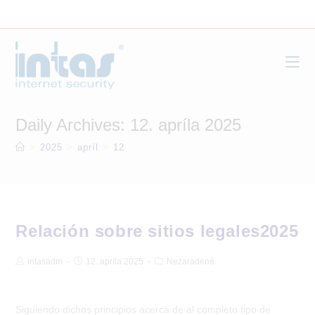
Skip
to
content
Daily Archives: 12. apríla 2025
>
2025
>
apríl
>
12
Relación sobre sitios legales2025
Post
Post
Post
intasadm
12. apríla 2025
Nezaradené
Author:
published:
Category:
Siguiendo dichos principios acerca de al completo tipo de