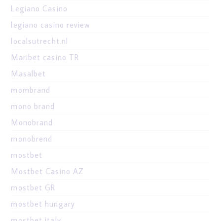
Legiano Casino
legiano casino review
localsutrecht.nl
Maribet casino TR
Masalbet
mombrand
mono brand
Monobrand
monobrend
mostbet
Mostbet Casino AZ
mostbet GR
mostbet hungary
mostbet italy