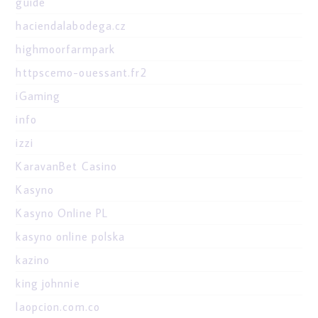
guide
haciendalabodega.cz
highmoorfarmpark
httpscemo-ouessant.fr2
iGaming
info
izzi
KaravanBet Casino
Kasyno
Kasyno Online PL
kasyno online polska
kazino
king johnnie
laopcion.com.co