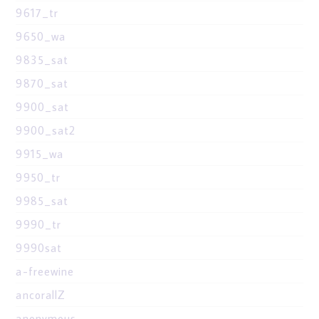
9617_tr
9650_wa
9835_sat
9870_sat
9900_sat
9900_sat2
9915_wa
9950_tr
9985_sat
9990_tr
9990sat
a-freewine
ancorallZ
anonymous