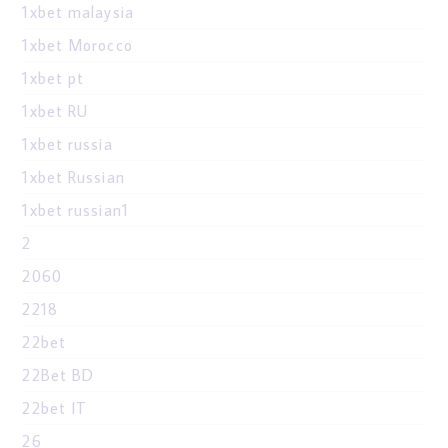
1xbet malaysia
1xbet Morocco
1xbet pt
1xbet RU
1xbet russia
1xbet Russian
1xbet russian1
2
2060
2218
22bet
22Bet BD
22bet IT
26