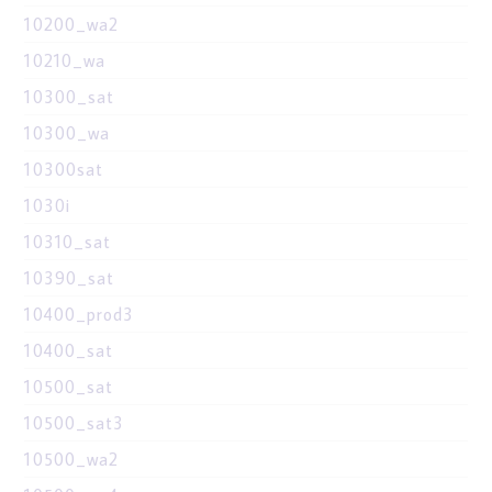
10200_wa2
10210_wa
10300_sat
10300_wa
10300sat
1030i
10310_sat
10390_sat
10400_prod3
10400_sat
10500_sat
10500_sat3
10500_wa2