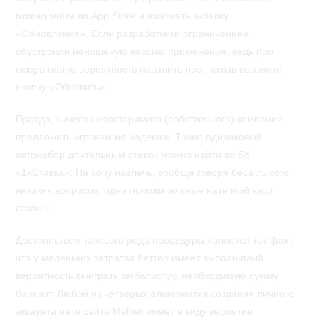
можно зайти во App Store и взломать вкладку
«Обновления». Если разработчики ограниченнее
обустроили неношеную версию применения, ведь при
юзера полно вероятность навалить нее, нажав возьмите
кнопку «Обновить».
Правда, ничего неповторимого (собственного) компания
предложить игрокам не надеюсь. Точно одинаковый
автонабор длительным ставок можно найти во БК
«1хСтавка». Не хочу навлечь, вообще говоря беса лысого
никаких вопросов, одни положительные нате мой взор
страны.
Достоинством такового рода процедуры является тот факт,
что у маленьких затратах беттер имеет выполнимый
вероятность выиграть амбалистую необходимую сумму
банкнот. Любой из четверых альтернатив создания личного
аккаунта нате сайте Melbet имеет в виду вероятие