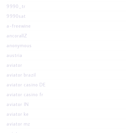
9990_tr
9990sat
a-freewine
ancorallZ
anonymous
austria
aviator
aviator brazil
aviator casino DE
aviator casino fr
aviator IN
aviator ke
aviator mz