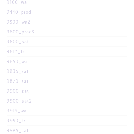
9100_wa
9440_prod
9500_wa2
9600_prod3
9600_sat
9617_tr
9650_wa
9835_sat
9870_sat
9900_sat
9900_sat2
9915_wa
9950_tr
9985_sat