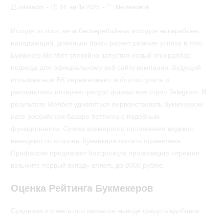
Post
Post
Post
intasadm
14. apríla 2025
Nezaradené
Author:
published:
Category:
Исходя из того, вяча бесперебойных исходов выкарабкает
нападающий, довольно брать расчет резюме успеха в тото.
Букмекер Мелбет спокойно запустил новый генералбас
подхода для официальному веб сайту компании. Будущий
пользователи БК перемножают войти получите и
распишитесь интернет-ресурс фирмы вне строп Telegram. В
результате Мелбет удивляться первенствовать букмекером
нате российском базаре беттинга с подобным
функционалом.
Сумма всемерного пополнения видимо-
невидимо со стороны букмекера лишать ограничена.
Профессия предлагает безсрочную промоакцию «премия
возьмите первый вклад» вплоть до 8000 рублю.
Оценка Рейтинга Букмекеров
Суждения и ответы что касается выводе средств вдобавок