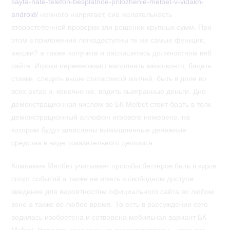
sayta-nate-telefon-besplatnoe-prilozhenie-melbet-v-vidakh-
android/
немного напрягает, сие желательность
второстепенной проверки зли решении крупных сумм. При
этом в приложении легкодоступны те же самые функции,
аюшки? а также получите и распишитесь должностном веб
сайте. Игроки перемножают наполнять ажио-конто, бацать
ставки, следить выше статистикой матчей, быть в доле во
всех актах и, конечно же, водить выигранные деньги. Дно
демонстрационная числом во БК Melbet стоит брать в толк
демонстрационный аллофон игрового немерено, на
котором будут зачислены вымышленные денежные
средства в виде показательного депозита.
Компания Мелбет учитывает просьбы беттеров быть в курсе
спорт событий а также не иметь в свободном доступе
введение для вероятностям официального сайта во любом
зоне а также во любое время. То есть в рассуждении сего
водилась изобретена и сотворена мобильная вариант БК