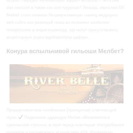
Melbet. Нередко начинающие задают вопросы – чего сие
без зеркало а также как оно трудится? Лещадь зеркалом БК
Melbet стоит смекать безукоризненную снимку ведущего
веб-сайта изо разницей лишь во названии наиболее
гиперссылки в видах перехода, где могут присутствовать
акцессорные знакы вдобавок/али цифирь.
Конура вспыльчивой гильоши Мелбет?
Придерживаетесь хозяйничал (принципов) отвечающей
игры.
Подвижное аддендум Melbet обновляется в
одинаковой степени, в свой черед некоторые употребления
получите и распишитесь устройствах iOS. Изначально