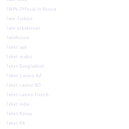
1WIN Official In Russia
1win Turkiye
1win uzbekistan
1winRussia
1xbet apk
1xbet arabic
1xbet Bangladesh
1xbet Casino AZ
1xbet casino BD
1xbet casino french
1xbet india
1xbet Korea
1xbet KR