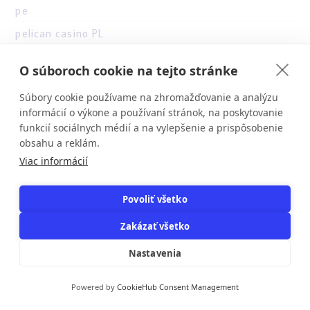
pe
pelican casino PL
ph
O súboroch cookie na tejto stránke
Pin UP
Súbory cookie používame na zhromažďovanie a analýzu
Pin Up Brazil
informácií o výkone a používaní stránok, na poskytovanie
Pin UP Online Casino
funkcií sociálnych médií a na vylepšenie a prispôsobenie
obsahu a reklám.
Pin Up Peru
Viac informácií
pinco
pirots
Povoliť všetko
Pirots SE
Zakázať všetko
plinko
Nastavenia
plinko in
plinko UK
Powered by
CookieHub Consent Management
plinko_pl