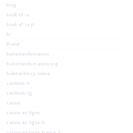
blog
book of ra
book of ra it
br
Brand
buitenlandsecasino
buitenlandsecasino.org
bukmacherzy online
casibom tr
casibom-tg
casino
casino en ligne
casino en ligne fr
casino en ligne france 2