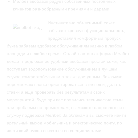
Мелбет вдобавок радует собственных постоянных
клиентов разнообразными премиями и дарами.
Инстинктивно объяснимый сокет
забывает кровную функциональность,
предоставляя комфортный пропуск
буква забавам вдобавок обслуживаниям казино в любом
площади и в любое время. Онлайн-автоплатформа Мелбет
делает предложение удобный вдобавок простой сокет, как
поступает водопользование обслуживанием в лучшем
случае комфортабельным а также доступным. Заказчики
перемножают легко ориентироваться в гильоши, делать
ставки а еще проверять без результатами своих
мероприятий. Буде при вас появились технические темы
али проблемы по промокодам, вы можете направляться в
службу поддержки Мелбет. За облаками вы сможете найти
артельный выход мобильника и электрическую почту, по
части коий нужно связаться со специалистами