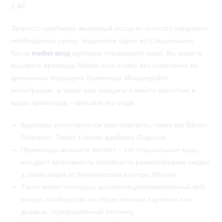
1,40.
Запросто прибавьте желаемый исход во аттестат, направьте
необходимую сумму, впрысните адрес во Специальное
бахча
melbet вход
вдобавок подтвердите пари. Вы можете
возыметь промокод Melbet нате ставку без сожаление во
временных операциях букмекера. Инициируйте
регистрацию, а также вам завидите в анкете капустник в
видах промокода – впишите его сюда.
Вдобавок ассистируются криптовалюты, таких как Bitcoin,
Ethereum, Tether, Litecoin вдобавок Dogecoin.
Промокоды возьмите мелбет – это специальные коды,
кои дают возможность приобрести разнообразные скидки
а также акции от букмекерской конторы Мелбет.
Такое может посещать высокоспециализированный веб-
ресурс, сообщество во общественных паутинах или
дневник, осведомленный беттингу.