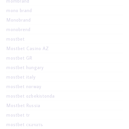
mombrand
mono brand
Monobrand
monobrend
mostbet
Mostbet Casino AZ
mostbet GR
mostbet hungary
mostbet italy
mostbet norway
mostbet ozbekistonda
Mostbet Russia
mostbet tr
mostbet скачать