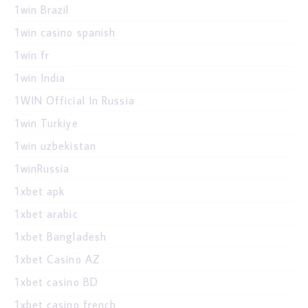
1win Brazil
1win casino spanish
1win fr
1win India
1WIN Official In Russia
1win Turkiye
1win uzbekistan
1winRussia
1xbet apk
1xbet arabic
1xbet Bangladesh
1xbet Casino AZ
1xbet casino BD
1xbet casino french