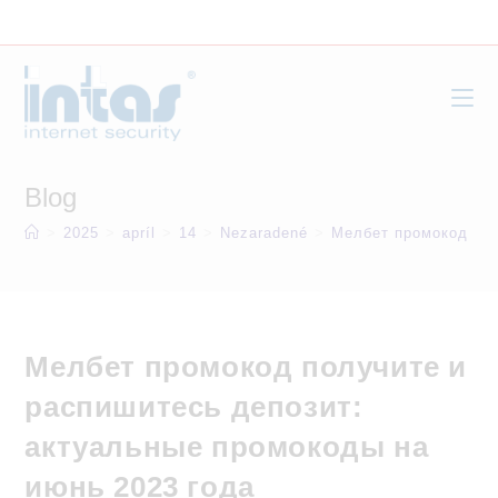
Skip
to
content
Blog
>
2025
>
apríl
>
14
>
Nezaradené
>
Мелбет промокод пол
Мелбет промокод получите и
распишитесь депозит:
актуальные промокоды на
июнь 2023 года