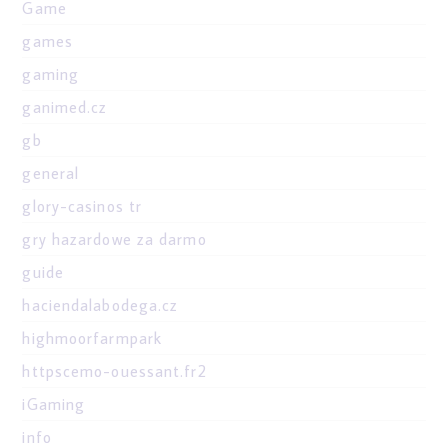
Game
games
gaming
ganimed.cz
gb
general
glory-casinos tr
gry hazardowe za darmo
guide
haciendalabodega.cz
highmoorfarmpark
httpscemo-ouessant.fr2
iGaming
info