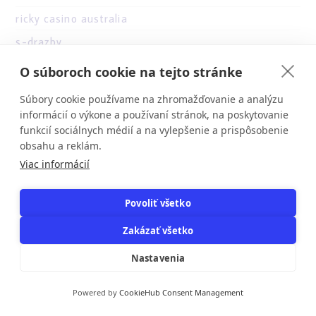
ricky casino australia
s-drazby
savaspin
O súboroch cookie na tejto stránke
se
Súbory cookie používame na zhromažďovanie a analýzu
sizzling hot deluxe online
informácií o výkone a používaní stránok, na poskytovanie
funkcií sociálnych médií a na vylepšenie a prispôsobenie
skovoroda.in.ua
obsahu a reklám.
slot
Viac informácií
Slots
Povoliť všetko
Slots`
slottica
Zakázať všetko
stoms.com.ua (2)
Nastavenia
stories
Powered by
CookieHub Consent Management
sugar rush