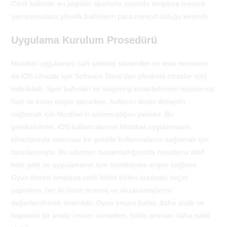
Canlı bahisler en popüler sporlarla sınırlıdır empieza mevcut
şampiyonalara yönelik bahislerin para mevcut olduğu kesindir.
Uygulama Kurulum Prosedürü
Mostbet uygulaması sah website sitesinden en este momento
da iOS cihazlar için Software Store’dan (Android cihazlar için)
indirilebilir. Spor bahisleri ve wagering establishment oyunlarına
hızlı ve kolay erişim sunarken, kullanıcı dostu deneyim
sağlamak için Mostbet’in adanmışlığını yansıtır. Bu
gereksinimler, iOS kullanıcılarının Mostbet uygulamasını
cihazlarında sorunsuz bir şekilde kullanmalarını sağlamak için
tasarlanmıştır. Bu adımları tamamladığınızda hesabınız aktif
hale gelir ve uygulamanın tüm özelliklerine erişim sağlanır.
Oyun öncesi empieza canlı bahis türleri arasında seçim
yaparken, her iki türün avantaj ve dezavantajlarını
değerlendirmek önemlidir. Oyun öncesi bahis, daha statik ve
kapsamlı bir analiz imkanı sunarken, bahis oranları daha sabit