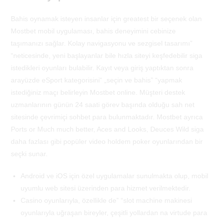
Bahis oynamak isteyen insanlar için greatest bir seçenek olan
Mostbet mobil uygulaması, bahis deneyimini cebinize
taşımanızı sağlar. Kolay navigasyonu ve sezgisel tasarımı”
“neticesinde, yeni başlayanlar bile hızla siteyi keşfedebilir siga
istedikleri oyunları bulabilir. Kayıt veya giriş yaptıktan sonra
arayüzde eSport kategorisini“ „seçin ve bahis” “yapmak
istediğiniz maçı belirleyin Mostbet online. Müşteri destek
uzmanlarının günün 24 saati görev başında olduğu sah net
sitesinde çevrimiçi sohbet para bulunmaktadır. Mostbet ayrıca
Ports or Much much better, Aces and Looks, Deuces Wild siga
daha fazlası gibi popüler video holdem poker oyunlarından bir
seçki sunar.
Android ve iOS için özel uygulamalar sunulmakta olup, mobil
uyumlu web sitesi üzerinden para hizmet verilmektedir.
Casino oyunlarıyla, özellikle de” “slot machine makinesi
oyunlarıyla uğraşan bireyler, çeşitli yollardan na virtude para