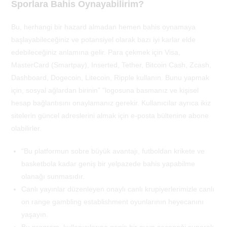
Sporlara Bahis Oynayabilirim?
Bu, herhangi bir hazard almadan hemen bahis oynamaya
başlayabileceğiniz ve potansiyel olarak bazı iyi karlar elde
edebileceğiniz anlamına gelir. Para çekmek için Visa,
MasterCard (Smartpay), Inserted, Tether, Bitcoin Cash, Zcash,
Dashboard, Dogecoin, Litecoin, Ripple kullanın. Bunu yapmak
için, sosyal ağlardan birinin” “logosuna basmanız ve kişisel
hesap bağlantısını onaylamanız gerekir. Kullanıcılar ayrıca ikiz
sitelerin güncel adreslerini almak için e-posta bültenine abone
olabilirler.
“Bu platformun sobre büyük avantajı, futboldan krikete ve
basketbola kadar geniş bir yelpazede bahis yapabilme
olanağı sunmasıdır.
Canlı yayınlar düzenleyen onaylı canlı krupiyerlerimizle canlı
on range gambling establishment oyunlarının heyecanını
yaşayın.