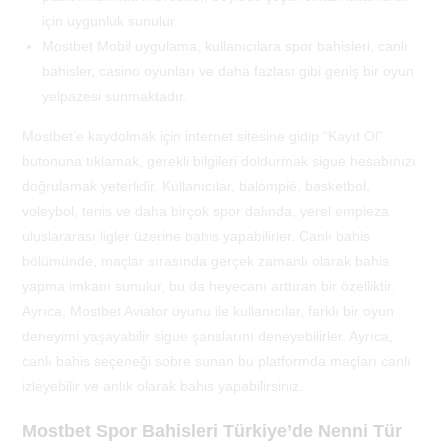
için uygunluk sunulur.
Mostbet Mobil uygulama, kullanıcılara spor bahisleri, canlı
bahisler, casino oyunları ve daha fazlası gibi geniş bir oyun
yelpazesi sunmaktadır.
Mostbet’e kaydolmak için internet sitesine gidip “Kayıt Ol”
butonuna tıklamak, gerekli bilgileri doldurmak sigue hesabınızı
doğrulamak yeterlidir. Kullanıcılar, balompié, basketbol,
voleybol, tenis ve daha birçok spor dalında, yerel empieza
uluslararası ligler üzerine bahis yapabilirler. Canlı bahis
bölümünde, maçlar sırasında gerçek zamanlı olarak bahis
yapma imkanı sunulur, bu da heyecanı arttıran bir özelliktir.
Ayrıca, Mostbet Aviator oyunu ile kullanıcılar, farklı bir oyun
deneyimi yaşayabilir sigue şanslarını deneyebilirler. Ayrıca,
canlı bahis seçeneği sobre sunan bu platformda maçları canlı
izleyebilir ve anlık olarak bahis yapabilirsiniz.
Mostbet Spor Bahisleri Türkiye’de Nenni Tür