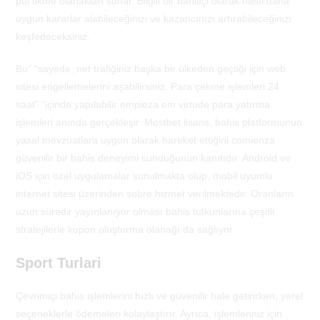
pul tikme olanakları sunar. Bilgili bir bahisçi olarak nasıl daha
uygun kararlar alabileceğinizi ve kazancınızı artırabileceğinizi
keşfedeceksiniz.
Bu” “sayede, net trafiğiniz başka bir ülkeden geçtiği için web
sitesi engellemelerini aşabilirsiniz. Para çekme işlemleri 24
saat” “içinde yapılabilir empieza em virtude para yatırma
işlemleri anında gerçekleşir. Mostbet lisans, bahis platformunun
yasal mevzuatlara uygun olarak hareket ettiğini comienza
güvenilir bir bahis deneyimi sunduğunun kanıtıdır. Android ve
iOS için özel uygulamalar sunulmakta olup, mobil uyumlu
internet sitesi üzerinden sobre hizmet verilmektedir. Oranların
uzun süredir yayınlanıyor olması bahis tutkunlarına çeşitli
stratejilerle kupon oluşturma olanağı da sağlıyor.
Sport Turlari
Çevrimiçi bahis işlemlerini hızlı ve güvenilir hale getirirken, yerel
seçeneklerle ödemeleri kolaylaştırır. Ayrıca, işlemleriniz için