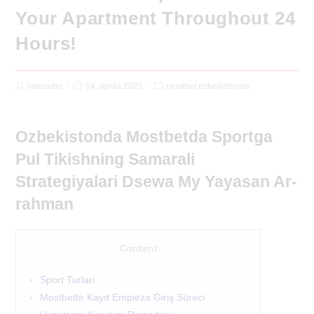
Your Apartment Throughout 24
Hours!
Post
Post
Post
intasadm
14. apríla 2025
mostbet ozbekistonda
Author:
published:
Category:
Ozbekistonda Mostbetda Sportga
Pul Tikishning Samarali
Strategiyalari Dsewa My Yayasan Ar-
rahman
Content
Sport Turlari
Mostbette Kayıt Empieza Giriş Süreci