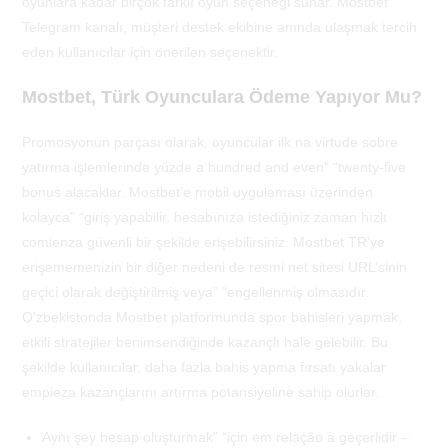
oyunlara kadar birçok farklı oyun seçeneği sunar. Mostbet
Telegram kanalı, müşteri destek ekibine anında ulaşmak tercih
eden kullanıcılar için önerilen seçenektir.
Mostbet, Türk Oyunculara Ödeme Yapıyor Mu?
Promosyonun parçası olarak, oyuncular ilk na virtude sobre
yatırma işlemlerinde yüzde a hundred and even” “twenty-five
bonus alacaklar. Mostbet’e mobil uygulaması üzerinden
kolayca” “giriş yapabilir, hesabınıza istediğiniz zaman hızlı
comienza güvenli bir şekilde erişebilirsiniz. Mostbet TR’ye
erişememenizin bir diğer nedeni de resmi net sitesi URL’sinin
geçici olarak değiştirilmiş veya” “engellenmiş olmasıdır.
O‘zbekistonda Mostbet platformunda spor bahisleri yapmak,
etkili stratejiler benimsendiğinde kazançlı hale gelebilir. Bu
şekilde kullanıcılar, daha fazla bahis yapma fırsatı yakalar
empieza kazançlarını artırma potansiyeline sahip olurlar.
Aynı şey hesap oluşturmak” “için em relação à geçerlidir –