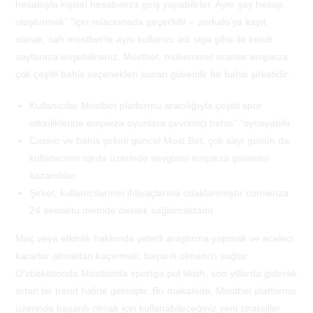
hesabıyla kişisel hesabınıza giriş yapabilirler. Aynı şey hesap
oluşturmak” “için relacionada geçerlidir – zerkalo’ya kayıt
olarak, sah mostbet’te aynı kullanıcı adı siga şifre ile kendi
sayfanıza erişebilirsiniz. Mostbet, mükemmel oranlar empieza
çok çeşitli bahis seçenekleri sunan güvenilir bir bahis şirketidir.
Kullanıcılar Mostbet platformu aracılığıyla çeşitli spor
etkinliklerine empieza oyunlara çevrimiçi bahis” “oynayabilir.
Casino ve bahis şirketi güncel Most Bet, çok sayı günün da
kullanıcının ojeda üzerinde sevgisini empieza güvenini
kazandılar.
Şirket, kullanıcılarının ihtiyaçlarına odaklanmıştır comienza
24 sewaktu metode destek sağlamaktadır.
Maç veya etkinlik hakkında yeterli araştırma yapmak ve aceleci
kararlar almaktan kaçınmak, başarılı olmanızı sağlar.
O‘zbekistonda Mostbetda sportga pul tikish, son yillarda giderek
artan bir trend haline gelmiştir. Bu makalede, Mostbet platformu
üzerinde başarılı olmak için kullanabileceğiniz yeni stratejiler