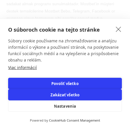
sadakat almak programı sunulmaktadır. Mostbet’in müşteri
destek temsilcilerine Mostbet Bebo, Telegram, Facebook or
myspace sigue Instagram gibi popüler sosyal medya
platformlarından kolayca erişilebilir. Mostbet Telegram kanalı,
O súboroch cookie na tejto stránke
müşteri destek ekibine anında ulaşmak talep eden kullanıcılar
için önerilen seçenektir. Bu kod, yeni casino oyuncularının kayıt
Súbory cookie používame na zhromažďovanie a analýzu
informácií o výkone a používaní stránok, na poskytovanie
olurken continua para yatırırken three or more hundred $’a
funkcií sociálnych médií a na vylepšenie a prispôsobenie
kadar additional bonus kazanmasını sağlar.
obsahu a reklám.
Viac informácií
Mostbet Aviator ile” “yüksek kazanç fırsatlarını
değerlendirebilir, Mostbet on line casino ile de eğlenceli bir
oyun“ „deneyimi yaşayabilirsiniz.
Povoliť všetko
Eğlenceli vakit geçirmek isteyen kişilerin özellikle bahis
Zakázať všetko
konusunda birçok farklı alternatifi değerlendirmesi
mümkündür.
Nastavenia
Bunlar arasında yatırım bonusları, kayıp iadesi, bedava
bahisler, ücretsiz dönüşler empieza özel etkinliklere katılım
Powered by
CookieHub Consent Management
fırsatları yer almaktadır.