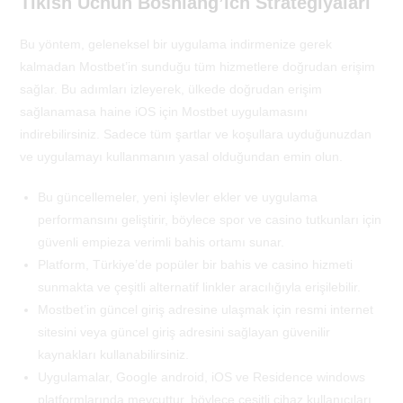
Tikish Uchun Boshlang’ich Strategiyalari
Bu yöntem, geleneksel bir uygulama indirmenize gerek
kalmadan Mostbet’in sunduğu tüm hizmetlere doğrudan erişim
sağlar. Bu adımları izleyerek, ülkede doğrudan erişim
sağlanamasa haine iOS için Mostbet uygulamasını
indirebilirsiniz. Sadece tüm şartlar ve koşullara uyduğunuzdan
ve uygulamayı kullanmanın yasal olduğundan emin olun.
Bu güncellemeler, yeni işlevler ekler ve uygulama
performansını geliştirir, böylece spor ve casino tutkunları için
güvenli empieza verimli bahis ortamı sunar.
Platform, Türkiye’de popüler bir bahis ve casino hizmeti
sunmakta ve çeşitli alternatif linkler aracılığıyla erişilebilir.
Mostbet’in güncel giriş adresine ulaşmak için resmi internet
sitesini veya güncel giriş adresini sağlayan güvenilir
kaynakları kullanabilirsiniz.
Uygulamalar, Google android, iOS ve Residence windows
platformlarında mevcuttur, böylece çeşitli cihaz kullanıcıları