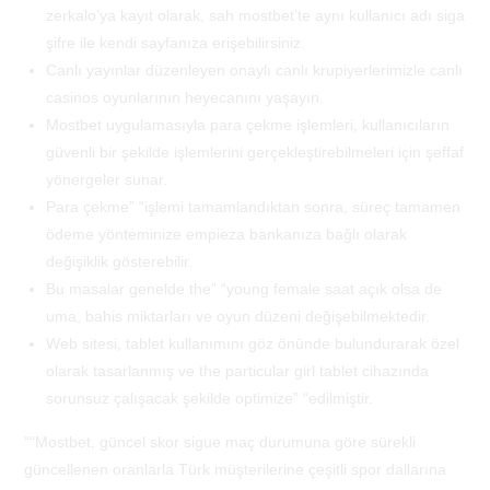
zerkalo’ya kayıt olarak, sah mostbet’te aynı kullanıcı adı siga
şifre ile kendi sayfanıza erişebilirsiniz.
Canlı yayınlar düzenleyen onaylı canlı krupiyerlerimizle canlı
casinos oyunlarının heyecanını yaşayın.
Mostbet uygulamasıyla para çekme işlemleri, kullanıcıların
güvenli bir şekilde işlemlerini gerçekleştirebilmeleri için şeffaf
yönergeler sunar.
Para çekme” “işlemi tamamlandıktan sonra, süreç tamamen
ödeme yönteminize empieza bankanıza bağlı olarak
değişiklik gösterebilir.
Bu masalar genelde the” “young female saat açık olsa de
uma, bahis miktarları ve oyun düzeni değişebilmektedir.
Web sitesi, tablet kullanımını göz önünde bulundurarak özel
olarak tasarlanmış ve the particular girl tablet cihazında
sorunsuz çalışacak şekilde optimize” “edilmiştir.
““Mostbet, güncel skor sigue maç durumuna göre sürekli
güncellenen oranlarla Türk müşterilerine çeşitli spor dallarına