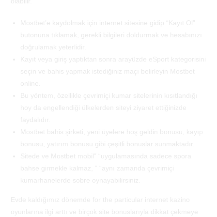
olabilir.
Mostbet’e kaydolmak için internet sitesine gidip “Kayıt Ol”
butonuna tıklamak, gerekli bilgileri doldurmak ve hesabınızı
doğrulamak yeterlidir.
Kayıt veya giriş yaptıktan sonra arayüzde eSport kategorisini
seçin ve bahis yapmak istediğiniz maçı belirleyin Mostbet
online.
Bu yöntem, özellikle çevrimiçi kumar sitelerinin kısıtlandığı
hoy da engellendiği ülkelerden siteyi ziyaret ettiğinizde
faydalıdır.
Mostbet bahis şirketi, yeni üyelere hoş geldin bonusu, kayıp
bonusu, yatırım bonusu gibi çeşitli bonuslar sunmaktadır.
Sitede ve Mostbet mobil” “uygulamasında sadece spora
bahse girmekle kalmaz, ” “aynı zamanda çevrimiçi
kumarhanelerde sobre oynayabilirsiniz.
Evde kaldığımız dönemde for the particular internet kazino
oyunlarına ilgi arttı ve birçok site bonuslarıyla dikkat çekmeye