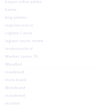
kasyno online polska
kazino
king johnnie
laopcion.com.co
Legiano Casino
legiano casino review
localsutrecht.nl
Maribet casino TR
Masalbet
mombrand
mono brand
Monobrand
monobrend
mostbet