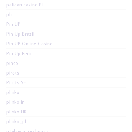
pelican casino PL
ph
Pin UP
Pin Up Brazil
Pin UP Online Casino
Pin Up Peru
pinco
pirots
Pirots SE
plinko
plinko in
plinko UK
plinko_pl
ptakoviny-eshop.cz