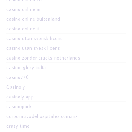
casino online ar
casino online buitenland
casinò online it
casino utan svensk licens
casino utan svesk licens
casino zonder crucks netherlands
casino-glory india
casino770
Casinoly
casinoly app
casinoquick
corporativodehospitales.com.mx
crazy time