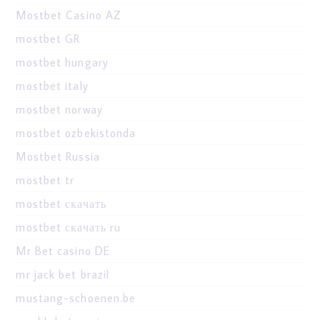
Mostbet Casino AZ
mostbet GR
mostbet hungary
mostbet italy
mostbet norway
mostbet ozbekistonda
Mostbet Russia
mostbet tr
mostbet скачать
mostbet скачать ru
Mr Bet casino DE
mr jack bet brazil
mustang-schoenen.be