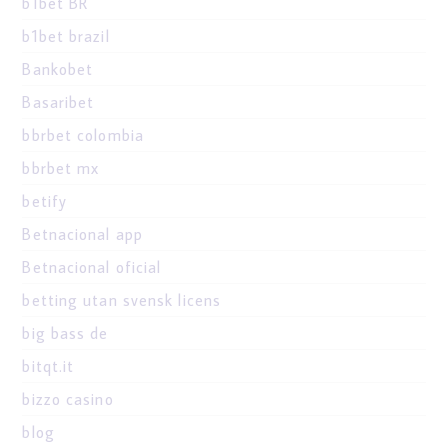
b1bet BR
b1bet brazil
Bankobet
Basaribet
bbrbet colombia
bbrbet mx
betify
Betnacional app
Betnacional oficial
betting utan svensk licens
big bass de
bitqt.it
bizzo casino
blog