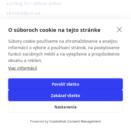
sizzling hot deluxe online
skovoroda.in.ua
slot
O súboroch cookie na tejto stránke
Slots
Súbory cookie používame na zhromažďovanie a analýzu
Slots`
informácií o výkone a používaní stránok, na poskytovanie
slottica
funkcií sociálnych médií a na vylepšenie a prispôsobenie
obsahu a reklám.
stoms.com.ua (2)
Viac informácií
stories
sugar rush
Povoliť všetko
sweet bonanza
Zakázať všetko
sweet bonanza TR
Nastavenia
teacherrangerteacher
tierradecaballos.cl
Powered by
CookieHub Consent Management
uncategorised