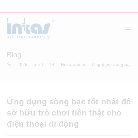
Skip
to
content
Blog
>
2025
>
apríl
>
14
>
Nezaradené
>
Ứng dụng sòng bạc tốt
Ứng dụng sòng bạc tốt nhất để
sở hữu trò chơi tiền thật cho
điện thoại di động