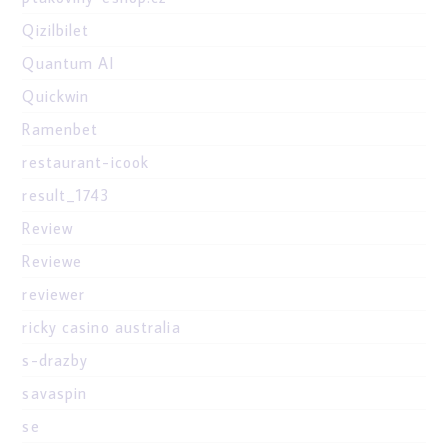
Qizilbilet
Quantum AI
Quickwin
Ramenbet
restaurant-icook
result_1743
Review
Reviewe
reviewer
ricky casino australia
s-drazby
savaspin
se