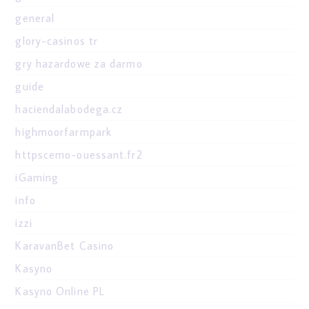
general
glory-casinos tr
gry hazardowe za darmo
guide
haciendalabodega.cz
highmoorfarmpark
httpscemo-ouessant.fr2
iGaming
info
izzi
KaravanBet Casino
Kasyno
Kasyno Online PL