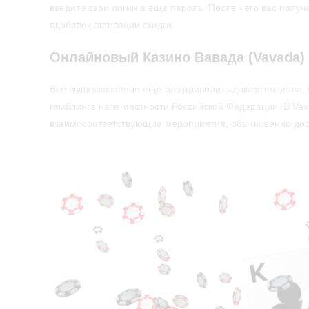
введите свои логин а еще пароль. После чего вас полу
вдобавок активации скидок.
Онлайновый Казино Вавада (Vavada)
Все вышесказанное еще раз приводить доказательства, 
гемблинга нате местности Российской Федерации. В Va
взаимосоответствующие мероприятия, обыкновенно дост