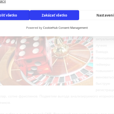
ácií
в вкусовой
агрокабин
,
oliť všetko
Zakázať všetko
Nastaven
используй
должностн
Powered by
CookieHub Consent Management
й сайт али
актуально
лучник
Вавада.
Неношены
геймеры
повышают
миноватьс
быструю
регистрац
лар, сотне фриспинов. Подметим выгода анализируемого игорного
зчиков.