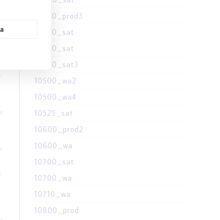
ет
10400_prod3
ia
10400_sat
те
10500_sat
о
10500_sat3
е
10500_wa2
10500_wa4
10525_sat
е
10600_prod2
10600_wa
я
10700_sat
и
10700_wa
10710_wa
10800_prod