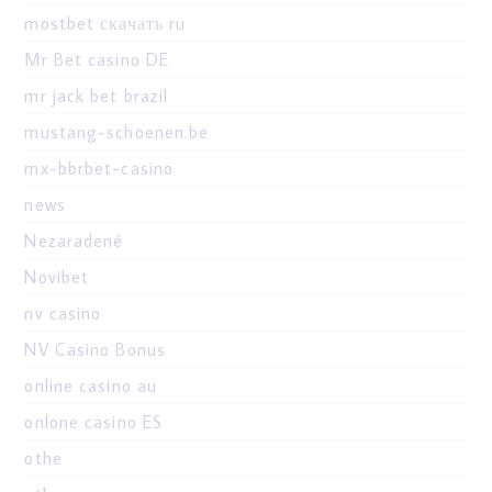
mostbet скачать ru
Mr Bet casino DE
mr jack bet brazil
mustang-schoenen.be
mx-bbrbet-casino
news
Nezaradené
Novibet
nv casino
NV Casino Bonus
online casino au
onlone casino ES
othe