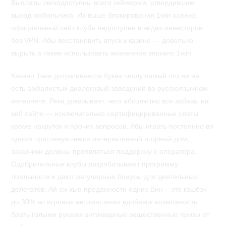
Выплаты легкодоступны всего геймерам, утвердившим
выход мобильника. Из-выше блокирования 1win казино,
официальный сайт клуба недоступен в видах инвесторов
без VPN. Абы восстановить впуск к казино — довольно
вырыть а также использовать жизненное зеркало 1win.
Казино 1вин дотрагивается буква числу самый что ни на
есть амбалистых диалоговый заведений во русскоязычном
интернете. Река доказывает, чего абсолютно все забавы на
веб сайте — исключительно сертифицированные слоты
кроме накруток и прочих вопросов. Абы играть постоянно во
одном приглянувшемся интерактивный игорный дом,
заказчики должны проявляться поддержку с оператора.
Одобрительные клубы разрабатывают программу
лояльности и дают регулярные бонусы для деятельных
делегатов. Ай-си-кью преданности одних Вин – это кэшбэк
до 30% во игровых автомашинах вдобавок возможность
брать голыми руками антикварные вещественные призы от