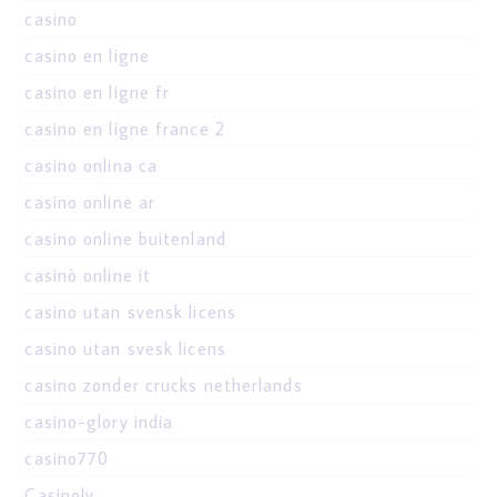
casino
casino en ligne
casino en ligne fr
casino en ligne france 2
casino onlina ca
casino online ar
casino online buitenland
casinò online it
casino utan svensk licens
casino utan svesk licens
casino zonder crucks netherlands
casino-glory india
casino770
Casinoly