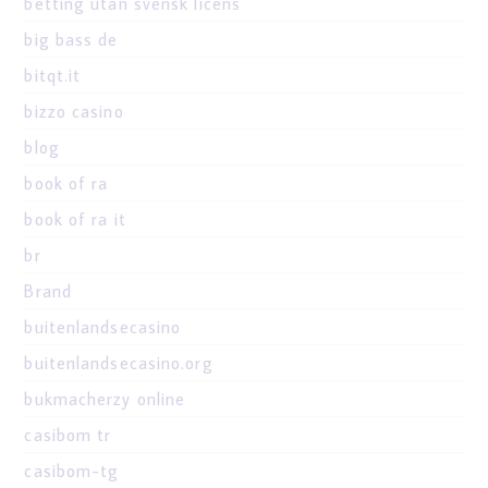
betting utan svensk licens
big bass de
bitqt.it
bizzo casino
blog
book of ra
book of ra it
br
Brand
buitenlandsecasino
buitenlandsecasino.org
bukmacherzy online
casibom tr
casibom-tg