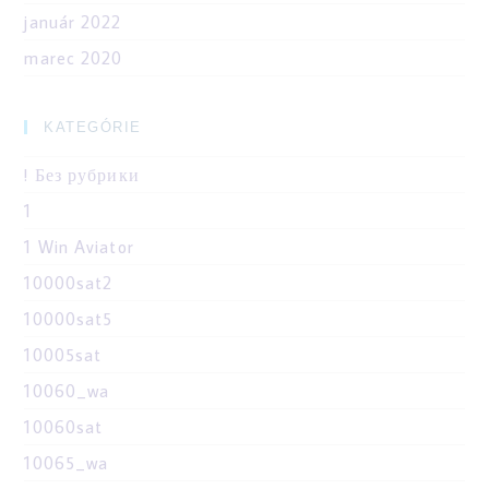
január 2022
marec 2020
KATEGÓRIE
! Без рубрики
1
1 Win Aviator
10000sat2
10000sat5
10005sat
10060_wa
10060sat
10065_wa