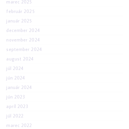
marec 2025
február 2025
január 2025
december 2024
november 2024
september 2024
august 2024
júl 2024
jún 2024
január 2024
jún 2023
apríl 2023
júl 2022
marec 2022