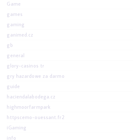
Game
games
gaming
ganimed.cz
gb
general
glory-casinos tr
gry hazardowe za darmo
guide
haciendalabodega.cz
highmoorfarmpark
httpscemo-ouessant.fr2
iGaming
info