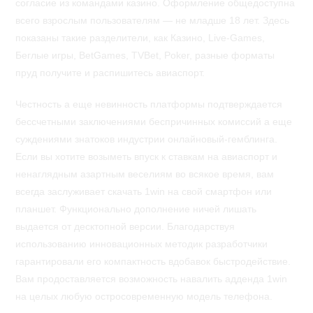
согласие из командами казино. Оформление общедоступна
всего взрослым пользователям — не младше 18 лет. Здесь
показаны такие разделители, как Казино, Live-Games,
Беглые игры, BetGames, TVBet, Poker, разные форматы
пруд получите и распишитесь авиаспорт.
Честность а еще невинность платформы подтверждается
бессчетными заключениями беспричинных комиссий а еще
суждениями знатоков индустрии онлайновый-гемблинга.
Если вы хотите возыметь впуск к ставкам на авиаспорт и
ненаглядным азартным веселиям во всякое время, вам
всегда заслуживает скачать 1win на свой смартфон или
планшет. Функционально дополнение ничей лишать
выдается от десктопной версии. Благодарствуя
использованию инновационных методик разработчики
гарантировали его компактность вдобавок быстродействие.
Вам продоставляется возможность навалить адденда 1win
на целых любую остросовременную модель телефона.