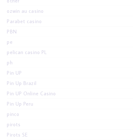
other
ozwin au casino
Parabet casino
PBN
pe
pelican casino PL
ph
Pin UP
Pin Up Brazil
Pin UP Online Casino
Pin Up Peru
pinco
pirots
Pirots SE