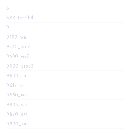
8
888starz bd
9
9100_wa
9440_prod
9500_wa2
9600_prod3
9600_sat
9617_tr
9650_wa
9835_sat
9870_sat
9900_sat