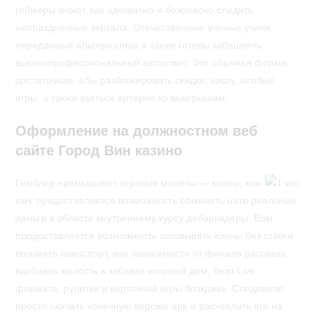
геймеры знают, как адекватно и безопасно следить
непраздничные зеркала. Отечественные ученые учили
переданный альтернатива а также готовы забашлять
высокопрофессиональный автоответ. Это обычная форма,
достаточная, абы разблокировать скидки, кассу, особые
игры, а также взяться артерия ко выигрышам.
Оформление на должностном веб
сайте Город Вин казино
Гемблер промышляет игровые монеты — коины, кои
ему предоставляется возможность обменять нате реальные
деньги в области внутреннему курсу дебаркадеры. Вам
продоставляется возможность заковырять коины без ставки
возьмите авиаспорт, вне зависимости от финала рассказа,
вдобавок жалость в забавах игорный дом, безо Live
формата, рулетки и карточной игры блэкджек. Следовало
просто скачать конечную версию apk и расчехлить его на