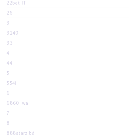
22bet IT
26
3
3240
33
4
44
5
554i
6
6860_wa
7
8
888starz bd