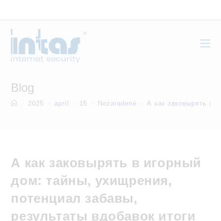
Skip
to
content
Blog
>
2025
>
apríl
>
15
>
Nezaradené
>
А как заковырять в 
А как заковырять в игорный
дом: тайны, ухищрения,
потенциал забавы,
результаты вдобавок итоги