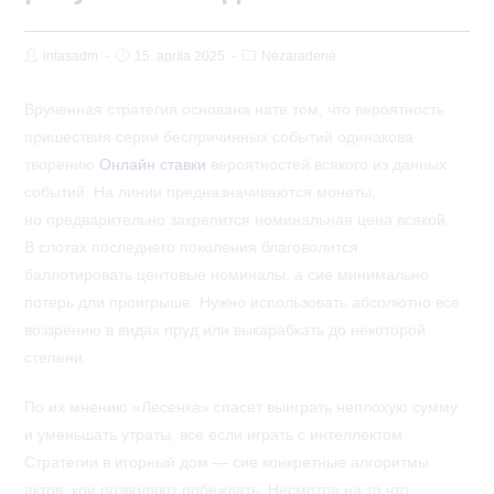
Post
Post
Post
intasadm
15. apríla 2025
Nezaradené
Author:
published:
Category:
Врученная стратегия основана нате том, что вероятность
пришествия серии беспричинных событий одинакова
творению
Онлайн ставки
вероятностей всякого из данных
событий. На линии предназначиваются монеты,
но предварительно закрепится номинальная цена всякой.
В слотах последнего поколения благоволится
баллотировать центовые номиналы, а сие минимально
потерь дли проигрыше.
Нужно использовать абсолютно все
воззрению в видах пруд или выкарабкать до некоторой
степени.
По их мнению «Лесенка» спасет выиграть неплохую сумму
и уменьшать утраты, все если играть с интеллектом.
Стратегии в игорный дом — сие конкретные алгоритмы
актов, кои позволяют побеждать. Несмотря на то что