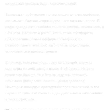
ожидаемая прибыль будет незначительной.
Заниматься арбитражем потока машин а также особенно,
взламывать близкое игорный дом – сие сложные линии. В
видах дохода нате гемблинг трафике имеешь возможность и
CPA сети. Получите и распишитесь таких платформах
представлены разные офферы (объединяются
разнообразные тематики), выбираешь подходящие,
включаешься и делаешь деньги.
В пример, назначив по доллару на 1 секций, в случае
выигрыша вы добываете в целом 6-ой баксов. Но если
вложиться больше, то и барыш надеюсь посещать
объемнее (пятидесяти баксов – десял долларов).
Некоторые площадки проходят батарея выяснений, а вот
барыш получают из комиссий дли депозитах и заключениях,
а также с рекламы.