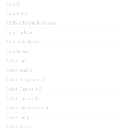
1win fr
1win India
1WIN Official In Russia
1win Turkiye
1win uzbekistan
1winRussia
1xbet apk
1xbet arabic
1xbet Bangladesh
1xbet Casino AZ
1xbet casino BD
1xbet casino french
1xbet india
1xbet Korea