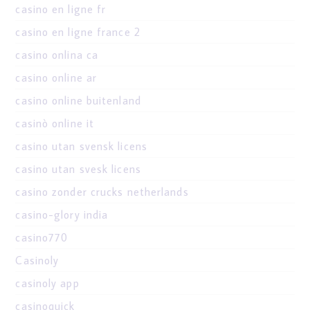
casino en ligne fr
casino en ligne france 2
casino onlina ca
casino online ar
casino online buitenland
casinò online it
casino utan svensk licens
casino utan svesk licens
casino zonder crucks netherlands
casino-glory india
casino770
Casinoly
casinoly app
casinoquick