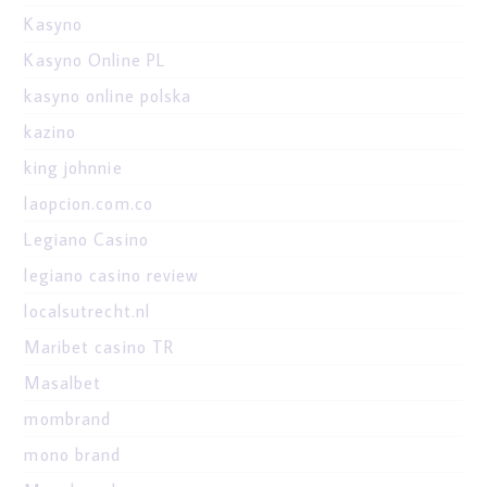
Kasyno
Kasyno Online PL
kasyno online polska
kazino
king johnnie
laopcion.com.co
Legiano Casino
legiano casino review
localsutrecht.nl
Maribet casino TR
Masalbet
mombrand
mono brand