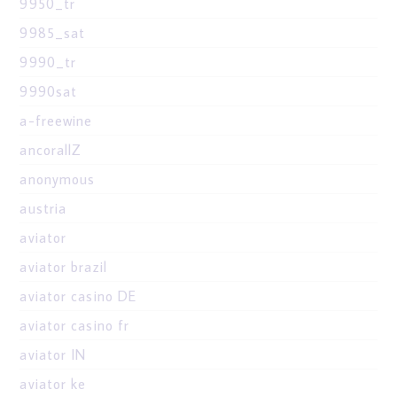
9950_tr
9985_sat
9990_tr
9990sat
a-freewine
ancorallZ
anonymous
austria
aviator
aviator brazil
aviator casino DE
aviator casino fr
aviator IN
aviator ke