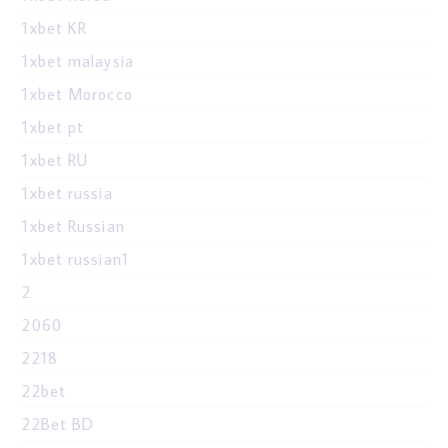
1xbet KR
1xbet malaysia
1xbet Morocco
1xbet pt
1xbet RU
1xbet russia
1xbet Russian
1xbet russian1
2
2060
2218
22bet
22Bet BD