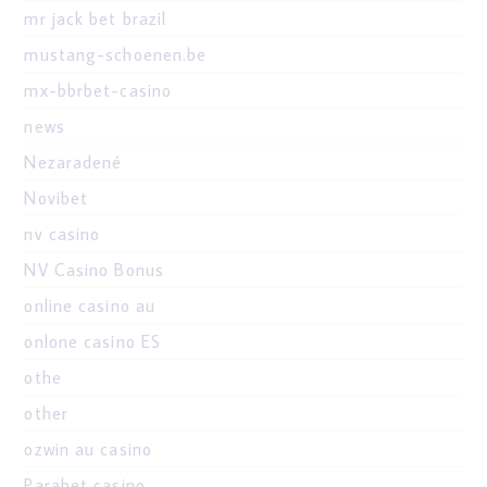
mr jack bet brazil
mustang-schoenen.be
mx-bbrbet-casino
news
Nezaradené
Novibet
nv casino
NV Casino Bonus
online casino au
onlone casino ES
othe
other
ozwin au casino
Parabet casino