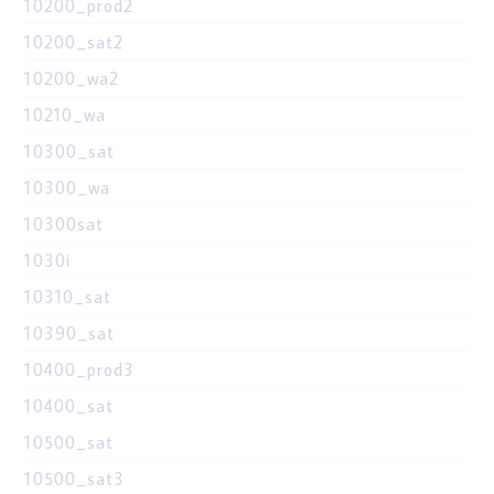
10200_prod2
10200_sat2
10200_wa2
10210_wa
10300_sat
10300_wa
10300sat
1030i
10310_sat
10390_sat
10400_prod3
10400_sat
10500_sat
10500_sat3