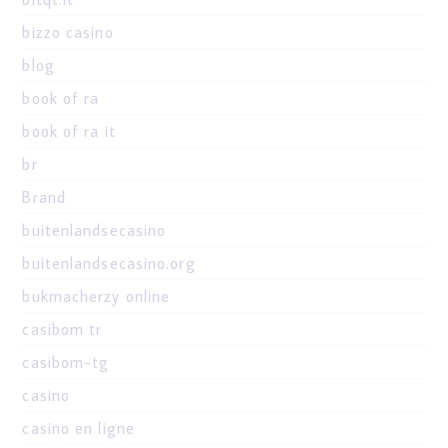
bizzo casino
blog
book of ra
book of ra it
br
Brand
buitenlandsecasino
buitenlandsecasino.org
bukmacherzy online
casibom tr
casibom-tg
casino
casino en ligne