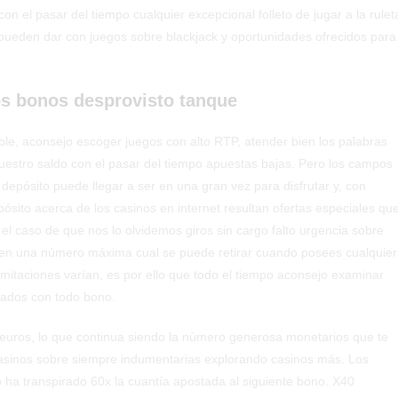
on el pasar del tiempo cualquier excepcional folleto de jugar a la rulet
 pueden dar con juegos sobre blackjack y oportunidades ofrecidos para
os bonos desprovisto tanque
sible, aconsejo escoger juegos con alto RTP, atender bien los palabras
nuestro saldo con el pasar del tiempo apuestas bajas. Pero los campos
depósito puede llegar a ser en una gran vez para disfrutar y, con
ósito acerca de los casinos en internet resultan ofertas especiales qu
el caso de que nos lo olvidemos giros sin cargo falto urgencia sobre
ieren una número máxima cual se puede retirar cuando posees cualquier
mitaciones varían, es por ello que todo el tiempo aconsejo examinar
iados con todo bono.
 euros, lo que continua siendo la número generosa monetarios que te
asinos sobre siempre indumentarias explorando casinos más. Los
 ha transpirado 60x la cuantía apostada al siguiente bono. X40