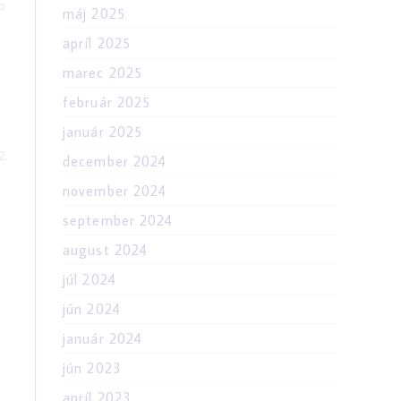
o
máj 2025
apríl 2025
marec 2025
február 2025
január 2025
2
december 2024
november 2024
september 2024
august 2024
júl 2024
jún 2024
január 2024
jún 2023
apríl 2023