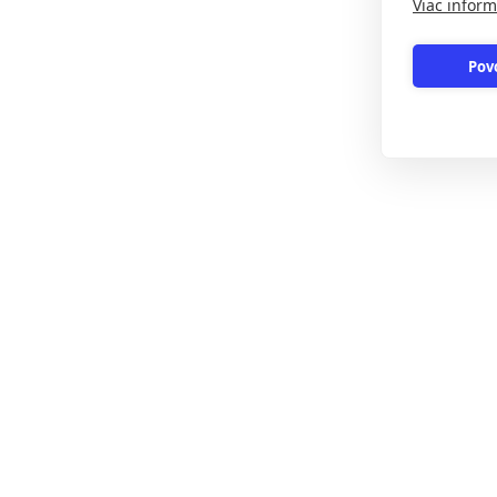
Viac inform
Pov