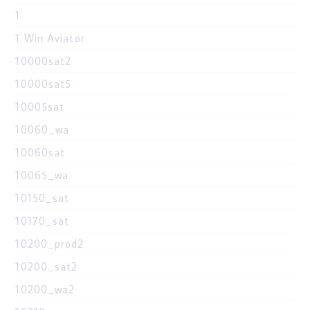
1
1 Win Aviator
10000sat2
10000sat5
10005sat
10060_wa
10060sat
10065_wa
10150_sat
10170_sat
10200_prod2
10200_sat2
10200_wa2