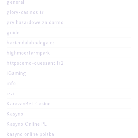
general
glory-casinos tr
gry hazardowe za darmo
guide
haciendalabodega.cz
highmoorfarmpark
httpscemo-ouessant.fr2
iGaming
info
izzi
KaravanBet Casino
Kasyno
Kasyno Online PL
kasyno online polska