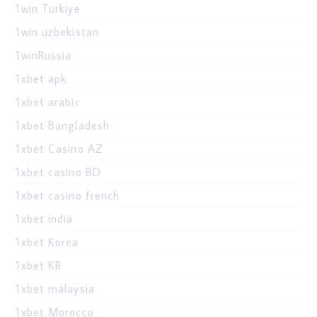
1win Turkiye
1win uzbekistan
1winRussia
1xbet apk
1xbet arabic
1xbet Bangladesh
1xbet Casino AZ
1xbet casino BD
1xbet casino french
1xbet india
1xbet Korea
1xbet KR
1xbet malaysia
1xbet Morocco