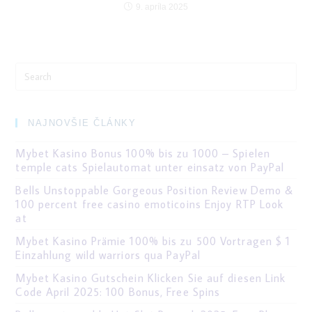
9. apríla 2025
Search
for:
NAJNOVŠIE ČLÁNKY
Mybet Kasino Bonus 100% bis zu 1000 – Spielen
temple cats Spielautomat unter einsatz von PayPal
Bells Unstoppable Gorgeous Position Review Demo &
100 percent free casino emoticoins Enjoy RTP Look
at
Mybet Kasino Prämie 100% bis zu 500 Vortragen $ 1
Einzahlung wild warriors qua PayPal
Mybet Kasino Gutschein Klicken Sie auf diesen Link
Code April 2025: 100 Bonus, Free Spins