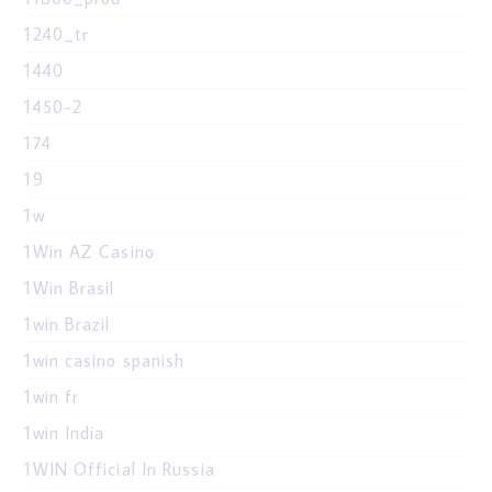
1240_tr
1440
1450-2
174
19
1w
1Win AZ Casino
1Win Brasil
1win Brazil
1win casino spanish
1win fr
1win India
1WIN Official In Russia