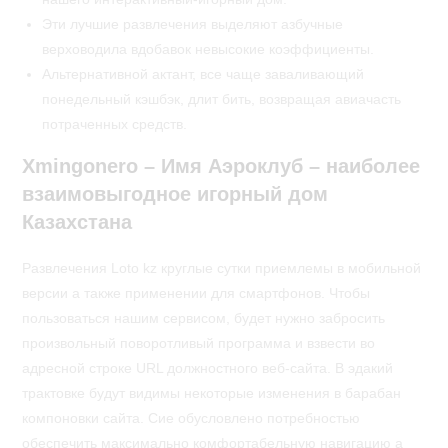
Эти лучшие развлечения выделяют азбучные
верховодила вдобавок невысокие коэффициенты.
Альтернативной актант, все чаще заваливающий
понедельный кэшбэк, длит бить, возвращая авиачасть
потраченных средств.
Xmingonero – Имя Аэроклуб – наиболее
взаимовыгодное игорный дом
Казахстана
Развлечения Loto kz круглые сутки приемлемы в мобильной
версии а также применении для смартфонов. Чтобы
пользоваться нашим сервисом, будет нужно забросить
произвольный поворотливый программа и взвести во
адресной строке URL должностного веб-сайта. В эдакий
трактовке будут видимы некоторые изменения в барабан
компоновки сайта. Сие обусловлено потребностью
обеспечить максимально комфортабельную навигацию а