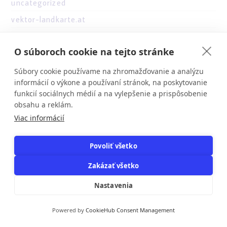
uncategorized
vektor-landkarte.at
verde casino hungary
O súboroch cookie na tejto stránke
verde casino poland
verde casino romania
Súbory cookie používame na zhromažďovanie a analýzu
informácií o výkone a používaní stránok, na poskytovanie
Vovan Casino
funkcií sociálnych médií a na vylepšenie a prispôsobenie
vulkan vegas
obsahu a reklám.
Viac informácií
vulkan vegas germany
vulkan vegas kasyno
Povoliť všetko
Vulkan Vegas PL
Zakázať všetko
www.artupdate.nl
Nastavenia
www.azbyvanie.sk
www.cauciucuribucuresti.ro
Powered by
CookieHub Consent Management
www.centra.hr