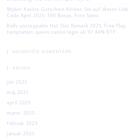
Mybet Kasino Gutschein Klicken Sie auf diesen Link
Code April 2025: 100 Bonus, Free Spins
Bells unstoppable Hot Slot Remark 2025, Free Play
temptation queen casino login uk 97 44% RTP
NAJNOVŠIE KOMENTÁRE
ARCHÍV
jún 2025
máj 2025
apríl 2025
marec 2025
február 2025
január 2025