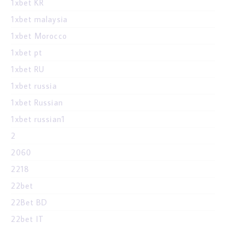
1xbet KR
1xbet malaysia
1xbet Morocco
1xbet pt
1xbet RU
1xbet russia
1xbet Russian
1xbet russian1
2
2060
2218
22bet
22Bet BD
22bet IT