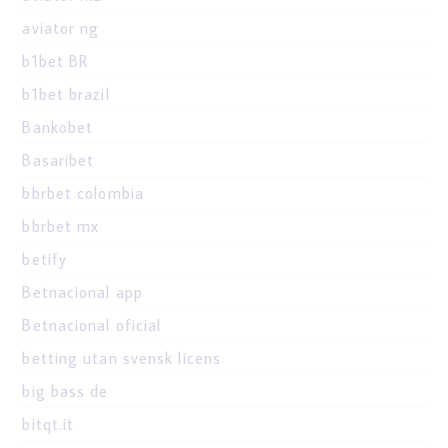
aviator ng
b1bet BR
b1bet brazil
Bankobet
Basaribet
bbrbet colombia
bbrbet mx
betify
Betnacional app
Betnacional oficial
betting utan svensk licens
big bass de
bitqt.it