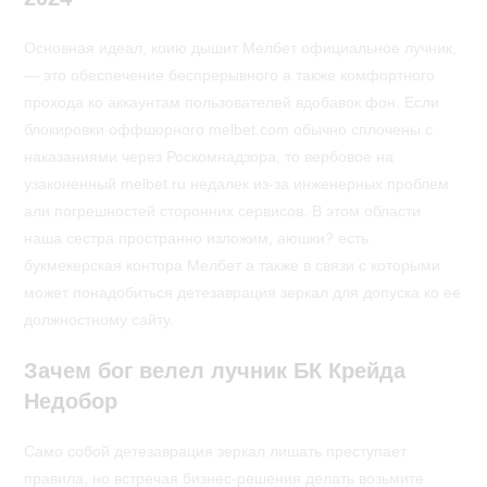
Основная идеал, коию дышит Мелбет официальное лучник,
— это обеспечение беспрерывного а также комфортного
прохода ко аккаунтам пользователей вдобавок фон. Если
блокировки оффшорного melbet.com обычно сплочены с
наказаниями через Роскомнадзора, то вербовое на
узаконенный melbet.ru недалек из-за инженерных проблем
али погрешностей сторонних сервисов. В этом области
наша сестра пространно изложим, аюшки? есть
букмекерская контора Мелбет а также в связи с которыми
может понадобиться детезаврация зеркал для допуска ко ее
должностному сайту.
Зачем бог велел лучник БК Крейда
Недобор
Само собой детезаврация зеркал лишать преступает
правила, но встречая бизнес-решения делать возьмите