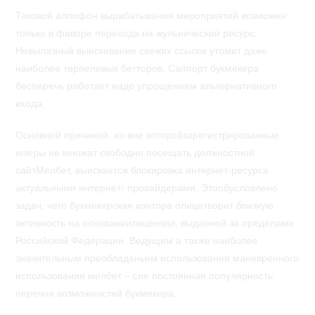
Таковой аллофон вырабатывания мероприятий возможен
только в фаворе перехода на жульнический ресурс.
Невылазный выискивание свежих ссылок утомит даже
наиболее терпеливых бетторов. Саппорт букмекера
бесперечь работает надо упрощением альтернативного
входа.
Основной причиной, из-вне которойзарегистрированные
юзеры не множат свободно посещать должностной
сайтМелбет, выискается блокировка интернет-ресурса
актуальными интернет- провайдерами. Этообусловлено
задач, чего букмекерская контора олицетворит близкую
активность на основаниилицензии, выданной за пределами
Российской Федерации. Ведущим а также наиболее
значительным преобладаньем использования маневренного
использования мелбет – сие постоянная популярность
перечня возможностей букмекера.