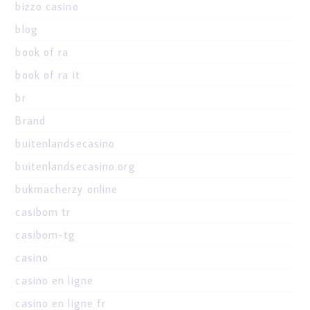
bizzo casino
blog
book of ra
book of ra it
br
Brand
buitenlandsecasino
buitenlandsecasino.org
bukmacherzy online
casibom tr
casibom-tg
casino
casino en ligne
casino en ligne fr