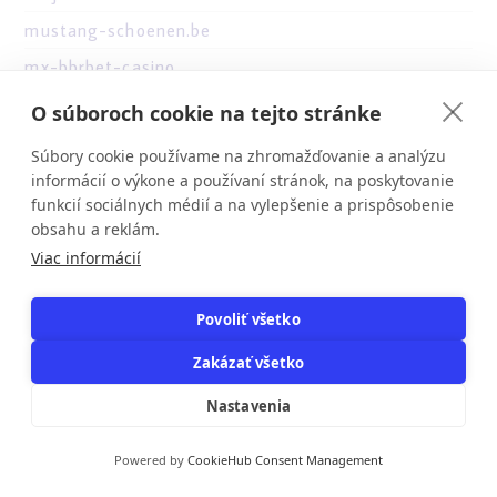
mustang-schoenen.be
mx-bbrbet-casino
news
O súboroch cookie na tejto stránke
Nezaradené
Súbory cookie používame na zhromažďovanie a analýzu
Novibet
informácií o výkone a používaní stránok, na poskytovanie
funkcií sociálnych médií a na vylepšenie a prispôsobenie
nv casino
obsahu a reklám.
NV Casino Bonus
Viac informácií
online casino au
Povoliť všetko
onlone casino ES
othe
Zakázať všetko
other
Nastavenia
ozwin au casino
Powered by
CookieHub Consent Management
Parabet casino