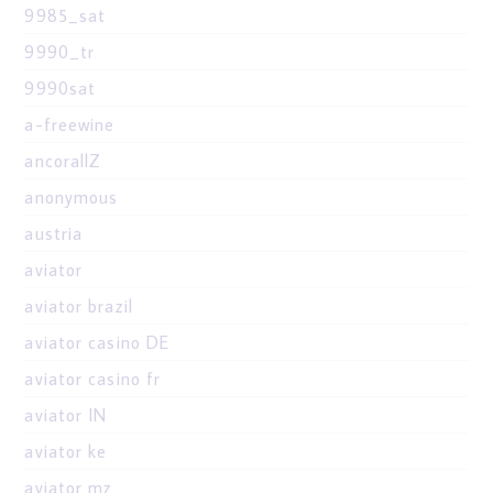
9985_sat
9990_tr
9990sat
a-freewine
ancorallZ
anonymous
austria
aviator
aviator brazil
aviator casino DE
aviator casino fr
aviator IN
aviator ke
aviator mz