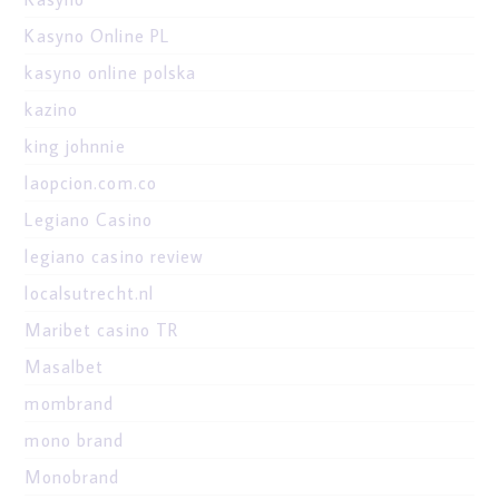
Kasyno Online PL
kasyno online polska
kazino
king johnnie
laopcion.com.co
Legiano Casino
legiano casino review
localsutrecht.nl
Maribet casino TR
Masalbet
mombrand
mono brand
Monobrand