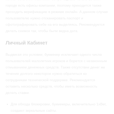
городе есть офисы компании, поэтому приходится также
проходить верификацию в режиме онлайн. А данном случае
пользователю нужно отсканировать паспорт и
сфотографировать себе на его выделяясь. Рекомендуется
делать снимок так, чтобы были видна дата.
Личный Кабинет
Выдвигая это условии, букмекер исключает одного числа
пользователей малолетник игроков и борется с незаконным
отмыванием денежных средств. Также отсутствии денег же
течение долгого некоторое нужно обратиться ко
сотрудникам технической поддержке. Рекомендуется
оставить несколько средств, чтобы иметь возможность
делать ставки.
Для обхода блокировки, букмекеры, включительно 1xBet,
создают зеркальные сайты.