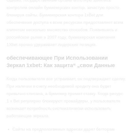
Однако, государственные органы вплотную занялись
контролем онлайн букмекерских контор, зачастую просто
блокируя сайты. Букмекерская контора 1xBet для
обеспечения доступа к всем ресурсам предоставляет всем
клиентам несколько множество способов. Появившись и
российском рынке а 2007 году, букмекерская компания
1Хbet прочно удерживает лидерские позиция.
обеспечивающее При Использовании
Зеркал 1xbet: Как защита“ „свои Данные
Когда пользователя все устраивает, он подтверждает сделку.
При наличии в счету необходимой кредиту она будет
привычно списана, а букмекер примет ставку. Когда ресурс
1 x Bet регулярно блокируют провайдеры, у пользователя
возникает потребность систематически использовать
работающие зеркала.
Сайты на предполагаемых адресах дарят бетторам