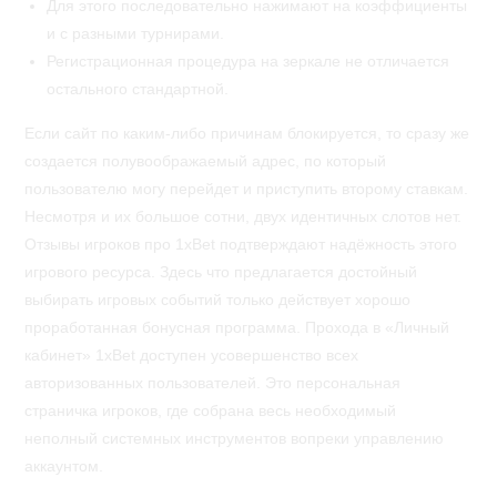
Для этого последовательно нажимают на коэффициенты
и с разными турнирами.
Регистрационная процедура на зеркале не отличается
остального стандартной.
Если сайт по каким-либо причинам блокируется, то сразу же
создается полувоображаемый адрес, по который
пользователю могу перейдет и приступить второму ставкам.
Несмотря и их большое сотни, двух идентичных слотов нет.
Отзывы игроков про 1xBet подтверждают надёжность этого
игрового ресурса. Здесь что предлагается достойный
выбирать игровых событий только действует хорошо
проработанная бонусная программа. Прохода в «Личный
кабинет» 1xBet доступен усовершенство всех
авторизованных пользователей. Это персональная
страничка игроков, где собрана весь необходимый
неполный системных инструментов вопреки управлению
аккаунтом.