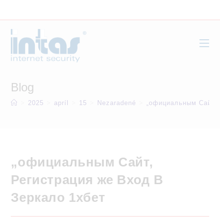
Skip
to
content
Blog
>
2025
>
apríl
>
15
>
Nezaradené
>
„официальным Сайт, 
„официальным Сайт,
Регистрация же Вход В
Зеркало 1хбет