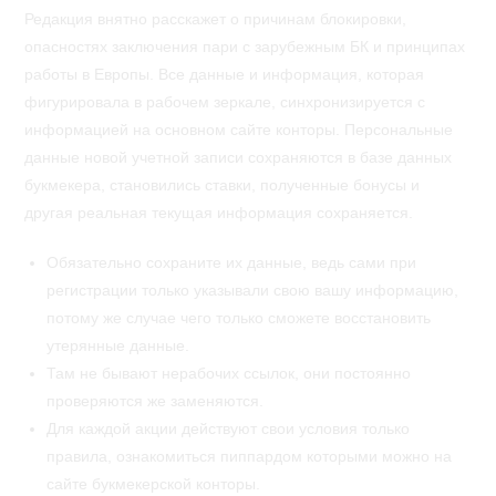
Редакция внятно расскажет о причинам блокировки,
опасностях заключения пари с зарубежным БК и принципах
работы в Европы. Все данные и информация, которая
фигурировала в рабочем зеркале, синхронизируется с
информацией на основном сайте конторы. Персональные
данные новой учетной записи сохраняются в базе данных
букмекера, становились ставки, полученные бонусы и
другая реальная текущая информация сохраняется.
Обязательно сохраните их данные, ведь сами при
регистрации только указывали свою вашу информацию,
потому же случае чего только сможете восстановить
утерянные данные.
Там не бывают нерабочих ссылок, они постоянно
проверяются же заменяются.
Для каждой акции действуют свои условия только
правила, ознакомиться пиппардом которыми можно на
сайте букмекерской конторы.