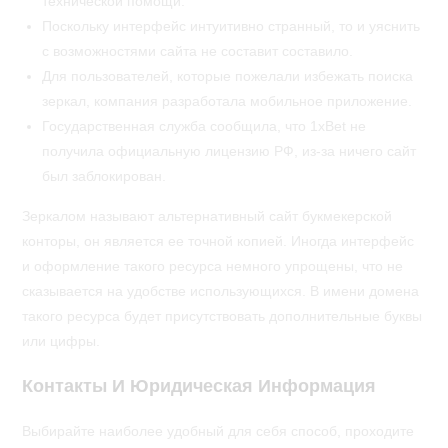
технической помощи.
Поскольку интерфейс интуитивно странный, то и уяснить
с возможностями сайта не составит составило.
Для пользователей, которые пожелали избежать поиска
зеркал, компания разработала мобильное приложение.
Государственная служба сообщила, что 1xBet не
получила официальную лицензию РФ, из-за ничего сайт
был заблокирован.
Зеркалом называют альтернативный сайт букмекерской
конторы, он является ее точной копией. Иногда интерфейс
и оформление такого ресурса немного упрощены, что не
сказывается на удобстве использующихся. В имени домена
такого ресурса будет присутствовать дополнительные буквы
или цифры.
Контакты И Юридическая Информация
Выбирайте наиболее удобный для себя способ, проходите