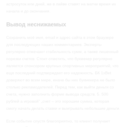
астросуток или дней, же в лайве ставят на матчи время их
начала и до окончания.
Вывод неснижаемых
Сохранить моё имя, email и адрес сайта в этом браузере
для последующих наших комментариев. Эксперты
регулярно отмечают стабильность сумм, а также лишенный
порезки счетов. Стоит отметить, что букмекер регулярно
является спонсором крупных спортивных мероприятий, что
еще последний подтверждает его надежность. БК 1xBet
доверяют во всем мире, иначе бы них букмекера не было
столько рекламодателей. Перед тем, как выйти деньги со
счета, нужно заполнить форме вывода средств. 5. 500
рублей а игровой“ „счет – это хорошим сумма, которая
смогу начать делать ставки и выигрывать небольшие деньги.
Если событие спустя благоприятно, то клиент получает