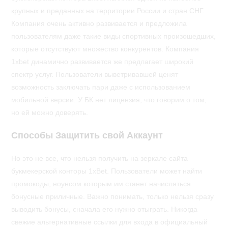
крупных и преданных на территории России и стран СНГ.
Компания очень активно развивается и предложила
пользователям даже такие виды спортивных произошедших,
которые отсутствуют множество конкурентов. Компания
1xbet динамично развивается же предлагает широкий
спектр услуг. Пользователи выветривавшей ценят
возможность заключать пари даже с использованием
мобильной версии. У БК нет лицензия, что говорим о том,
но ей можно доверять.
Способы Защитить свой Аккаунт
Но это не все, что нельзя получить на зеркале сайта
букмекерской конторы 1xBet. Пользователи может найти
промокоды, ноунсом которым им станет начисляться
бонусные приличные. Важно понимать, только нельзя сразу
выводить бонусы, сначала его нужно отыграть. Никогда
свежие альтернативные ссылки для входа в официальный