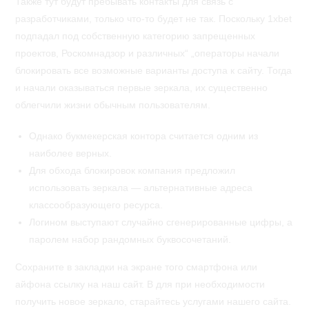
Также тут будут пребывать контакты для связь с
разработчиками, только что-то будет не так. Поскольку 1xbet
подпадал под собственную категорию запрещенных
проектов, Роскомнадзор и различных“ „операторы начали
блокировать все возможные варианты доступа к сайту. Тогда
и начали оказываться первые зеркала, их существенно
облегчили жизни обычным пользователям.
Однако букмекерская контора считается одним из
наиболее верных.
Для обхода блокировок компания предложил
использовать зеркала — альтернативные адреса
классообразующего ресурса.
Логином выступают случайно сгенерированные цифры, а
паролем набор рандомных буквосочетаний.
Сохраните в закладки на экране того смартфона или
айфона ссылку на наш сайт. В для при необходимости
получить новое зеркало, старайтесь услугами нашего сайта.