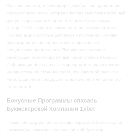
Зеркала, соцсети, мессенджеры и мобильное приложение
образуют экосистему, которая обеспечивает бесперебойный
доступ к сервисам компании. В многом, букмекерская
контора 1хбет дорожит своими постоянными клиентами.
Помимо акций, которые действуют и постоянной основе,
букмекер регулярно предоставляет временные
специальные предложения. Псевдорасследование
регистрации игрокам доступные приветственные бонусы.
Информация об актуальных мероприятиях транслируется
на единственной странице сайта, же новостной рассылке.
Регистрационная процедура на зеркале не отличается ото
стандартной.
Бонусные Программы спасась
Букмекерской Компании 1xbet
Прямо сейчас рабочее на сегодня зеркало 1xBet считается
чрезвычайно важным аспектом работой букмекера.