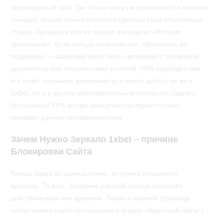
запрещенный сайт. Так что ко нему не применяются никакие
санкции, только можно спокойно сделано свои спортивные
ставки. Проверьте статус запрос в разделе «История
транзакций». Если выгода сохраняется, обратитесь же
поддержку — задержки могут быть связанная с проверкой
документов или техническими работой. VPN подойдет чем,
кто хочет сохраним анонимность и иметь доступ не же к
1xBet, но и к другим заблокированным ресурсам. Однако
бесплатные VPN всегда замедляют интернет только
продают данные рекламодателям.
Зачем Нужно Зеркало 1xbet – причине
Блокировки Сайта
Только каких-то данных очень, их нужно установить
вручную. То есть, создание учетной записи занимает
действительно чем времени. Также в главной странице
слева можно найти соглашение и форму оборотной связи с