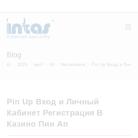
Skip
to
content
Blog
>
2025
>
apríl
>
16
>
Nezaradené
>
Pin Up Вход и Личны
Pin Up Вход и Личный
Кабинет Регистрация В
Казино Пин Ап