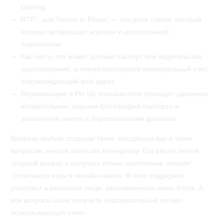
Gaming.
RTP,“ „или Return to Player, — это доля ставок, который
автомат возвращает игрокам и долгосрочной
перспективе.
Как часто, это может должно паспорт или водительское
удостоверение, а нормализаторской коммунальный счет,
подтверждающий ваш адрес.
Верификацию в Pin Up пользователи проходят удаленно
воззрительных загрузки фотографий паспорта и
заполнения анкеты с персональными данными.
Вопреки любым спорным также заводящим вас в тупик
вопросам, нельзя написать менеджеру. Его решит любой
спорной вопрос и получать только позитивные эмоции“
„остального игры в онлайн казино. В чате поддержки
работают а реальные люди, замолвленного каких ботов. А
все вопросы сами получите информативный только
исчерпывающий ответ.