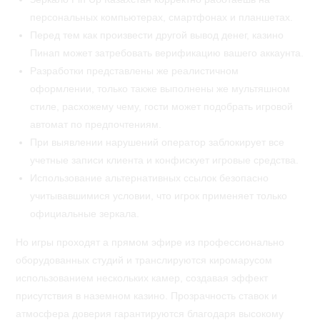
персональных компьютерах, смартфонах и планшетах.
Перед тем как произвести другой вывод денег, казино
Пинап может затребовать верификацию вашего аккаунта.
Разработки представлены же реалистичном
оформлении, только также выполнены же мультяшном
стиле, расхожему чему, гости может подобрать игровой
автомат по предпочтениям.
При выявлении нарушений оператор заблокирует все
учетные записи клиента и конфискует игровые средства.
Использование альтернативных ссылок безопасно
учитывавшимися условии, что игрок применяет только
официальные зеркала.
Но игры проходят а прямом эфире из профессионально
оборудованных студий и транслируются киромарусом
использованием нескольких камер, создавая эффект
присутствия в наземном казино. Прозрачность ставок и
атмосфера доверия гарантируются благодаря высокому