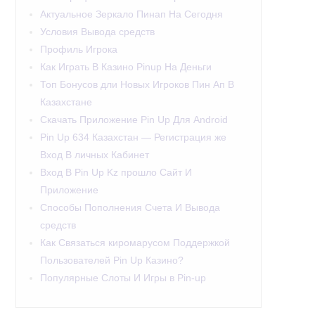
Актуальное Зеркало Пинап На Сегодня
Условия Вывода средств
Профиль Игрока
Как Играть В Казино Pinup На Деньги
Топ Бонусов дли Новых Игроков Пин Ап В
Казахстане
Скачать Приложение Pin Up Для Android
Pin Up 634 Казахстан — Регистрация же
Вход В личных Кабинет
Вход В Pin Up Kz прошло Сайт И
Приложение
Способы Пополнения Счета И Вывода
средств
Как Связаться киромарусом Поддержкой
Пользователей Pin Up Казино?
Популярные Слоты И Игры в Pin-up