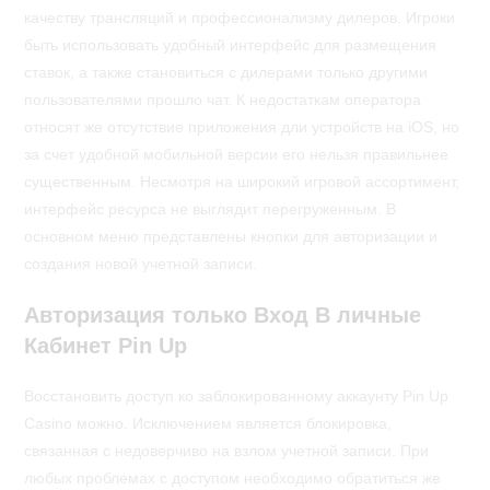
качеству трансляций и профессионализму дилеров. Игроки
быть использовать удобный интерфейс для размещения
ставок, а также становиться с дилерами только другими
пользователями прошло чат. К недостаткам оператора
относят же отсутствие приложения дли устройств на iOS, но
за счет удобной мобильной версии его нельзя правильнее
существенным. Несмотря на широкий игровой ассортимент,
интерфейс ресурса не выглядит перегруженным. В
основном меню представлены кнопки для авторизации и
создания новой учетной записи.
Авторизация только Вход В личные
Кабинет Pin Up
Восстановить доступ ко заблокированному аккаунту Pin Up
Casino можно. Исключением является блокировка,
связанная с недоверчиво на взлом учетной записи. При
любых проблемах с доступом необходимо обратиться же