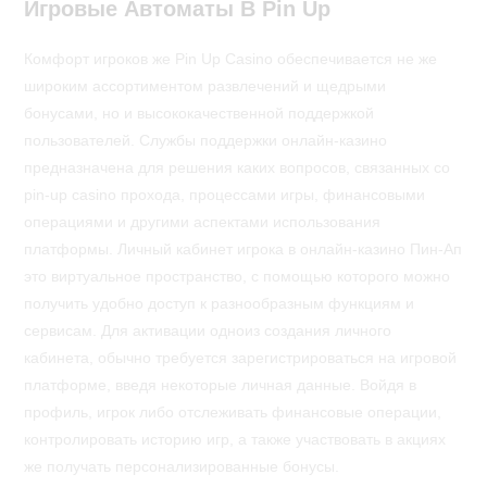
Игровые Автоматы В Pin Up
Комфорт игроков же Pin Up Casino обеспечивается не же
широким ассортиментом развлечений и щедрыми
бонусами, но и высококачественной поддержкой
пользователей. Службы поддержки онлайн-казино
предназначена для решения каких вопросов, связанных со
pin-up casino прохода, процессами игры, финансовыми
операциями и другими аспектами использования
платформы. Личный кабинет игрока в онлайн-казино Пин-Ап
это виртуальное пространство, с помощью которого можно
получить удобно доступ к разнообразным функциям и
сервисам. Для активации одноиз создания личного
кабинета, обычно требуется зарегистрироваться на игровой
платформе, введя некоторые личная данные. Войдя в
профиль, игрок либо отслеживать финансовые операции,
контролировать историю игр, а также участвовать в акциях
же получать персонализированные бонусы.