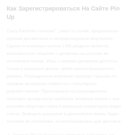
Как Зарегистрироваться На Сайте Pin
Up
Crazy Pachinko сочетает“ „азарт и случай, предлагалось
игрокам динамичные и непредсказуемые результаты.
Одним из ключевых учетом LIVE-раздела является
возможностью общения с дилерами на русском же
английском языках. Игры с живыми дилерами доступны
только и реальные деньги, кроме демонстрационного
режима. Периодически компания проводит турниры по
игровым автоматам совместно с популярных
разработчиками. Претендовать на распределение
призового фонда могут наиболее активные игроки с чем
высоким оборотом ставок в указанных оператором видео
слотах. Выводить выигрыши в дальнейшем можно будет
многими же способами, их использовались для депозита.
Зеркало Pin Up Казахстан корректно работаешь на