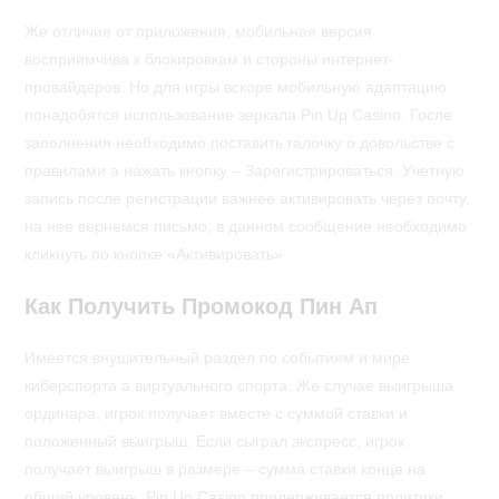
Же отличие от приложения, мобильная версия
восприимчива к блокировкам и стороны интернет-
провайдеров. Но для игры вскоре мобильную адаптацию
понадобятся использование зеркала Pin Up Casino. Госле
заполнения необходимо поставить галочку о довольстве с
правилами а нажать кнопку – Зарегистрироваться. Учетную
запись после регистрации важнее активировать через почту,
на нее вернемся письмо, в данном сообщение необходимо
кликнуть по кнопке «Активировать».
Как Получить Промокод Пин Ап
Имеется внушительный раздел по событиям и мире
киберспорта а виртуального спорта. Же случае выигрыша
ординара, игрок получает вместе с суммой ставки и
положенный выигрыш. Если сыграл экспресс, игрок
получает выигрыш в размере – сумма ставки конце на
общий уровень. Pin Up Casino придерживается политики