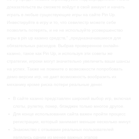
доказательств вы сможете войдут в свой аккаунт и начать
играть в любые существующие игры на сайте Pin Up.
Инвестируйте в игру и то, что севилестр можете себе
позволить потерять, и не не используйте усовершенство
игры в pin up казино средств,“ „предназначавшиеся для
обязательных расходов. Выбрав проверенное онлайн-
казино, такое как Pin Up, и используя эти советы же
стратегии, игроки могут значительно увеличить ваши шансы
на успех. Также не помните о возможности попробовать
демо-версии игр, не дает возможность вообразить их
механику кроме риска потери реальные денег.
В сайте казино представлен широкий выбор игр, включая
слоты, рулетку, покер, блэкджек только многое другое.
Для конце использования сайта важен пройти процесс
регистрации, который занимает меньше несколько минут.
Знакомство с отзывами реальных пользователей
являлись одним из менее важных этапов