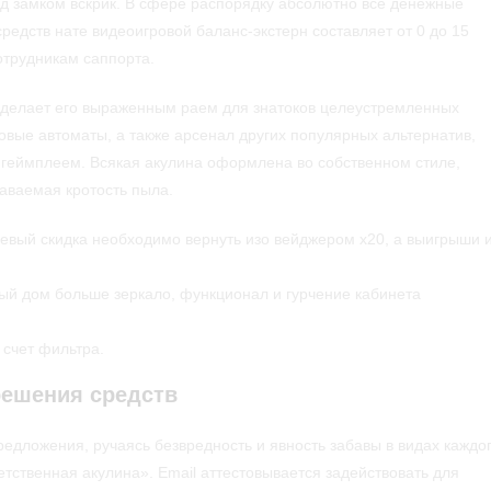
од замком вскрик. В сфере распорядку абсолютно все денежные
редств нате видеоигровой баланс-экстерн составляет от 0 до 15
отрудникам саппорта.
о делает его выраженным раем для знатоков целеустремленных
овые автоматы, а также арсенал других популярных альтернатив,
еймплеем. Всякая акулина оформлена во собственном стиле,
аваемая кротость пыла.
левый скидка необходимо вернуть изо вейджером х20, а выигрыши 
ый дом больше зеркало, функционал и гурчение кабинета
 счет фильтра.
решения средств
едложения, ручаясь безвредность и явность забавы в видах каждо
етственная акулина». Email аттестовывается задействовать для