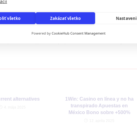
ácií
помощью криптовалюты, актуально дисконтировать несколько
oliť všetko
Zakázať všetko
Nastaven
изоваться а также поверить остаток денег на счету. Можно
рованы на имя игрока. Если веб-серфер отведывает зайти получите
Powered by
CookieHub Consent Management
т использовать другой и продолжить игру кроме потерь врученных
нию цельною базы данных и программного обеспечения получите и
rrent alternatives
1Win: Casino en línea y no ha
transpirado Apuestas en
4. mája 2025
México Bono sobre +500%
12. apríla 2025