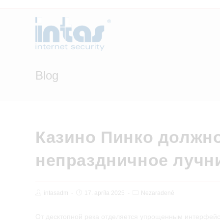
Skip
to
content
Blog
Казино Пинко должн
непраздничное лучни
Post
Post
Post
intasadm
17. apríla 2025
Nezaradené
Author:
published:
Category:
От десктопной река отделяется упрощенным интерфейсо