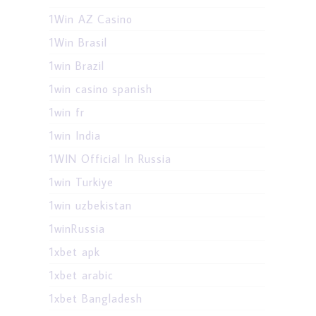
1Win AZ Casino
1Win Brasil
1win Brazil
1win casino spanish
1win fr
1win India
1WIN Official In Russia
1win Turkiye
1win uzbekistan
1winRussia
1xbet apk
1xbet arabic
1xbet Bangladesh