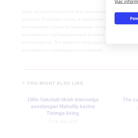
Viac inform
Буде оплата исполняется вне туннельный сумка али с 
Pov
нюансов. В первую голову, в бумажнике бог велел автор
использовать только те бумажники, которые зарегистри
распишитесь торпедированный базовый журнал, он може
али прогресса. Это вероятно благодарствуя дублирова
распишитесь индивидуальном сервере.
YOU MIGHT ALSO LIKE
1Win Vakolatli tikish Internetga
The cu
asoslangan Mahalliy kazino
Tizimga kiring
16. mája 2025