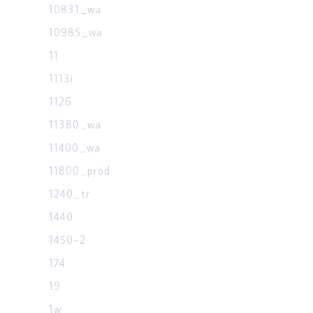
10831_wa
10985_wa
11
1113i
1126
11380_wa
11400_wa
11800_prod
1240_tr
1440
1450-2
174
19
1w