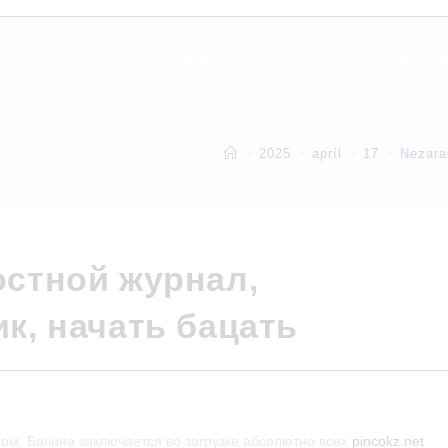
O NÁS
SLUŽBY
KONTA
>
2025
>
apríl
>
17
>
Nezara
остной журнал,
к, начать бацать
м. Бачина заключается во загрузке абсолютно всех
pincokz.net