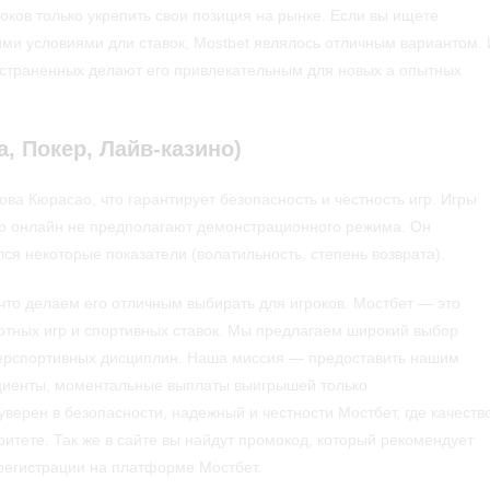
оков только укрепить свои позиция на рынке. Если вы ищете
и условиями дли ставок, Mostbet являлось отличным вариантом. 
остраненных делают его привлекательным для новых а опытных
, Покер, Лайв-казино)
ва Кюрасао, что гарантирует безопасность и честность игр. Игры
кер онлайн не предполагают демонстрационного режима. Он
лся некоторые показатели (волатильность, степень возврата).
то делаем его отличным выбирать для игроков. Мостбет — это
тных игр и спортивных ставок. Мы предлагаем широкий выбор
киберспортивных дисциплин. Наша миссия — предоставить нашим
циенты, моментальные выплаты выигрышей только
ерен в безопасности, надежный и честности Мостбет, где качеств
ритете. Так же в сайте вы найдут промокод, который рекомендует
регистрации на платформе Мостбет.