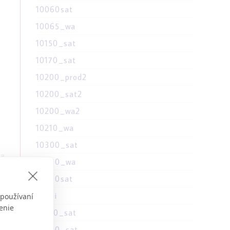
10060sat
10065_wa
10150_sat
10170_sat
10200_prod2
10200_sat2
10200_wa2
10210_wa
10300_sat
ма
10300_wa
10300sat
1030i
 používaní
enie
10310_sat
10390_sat