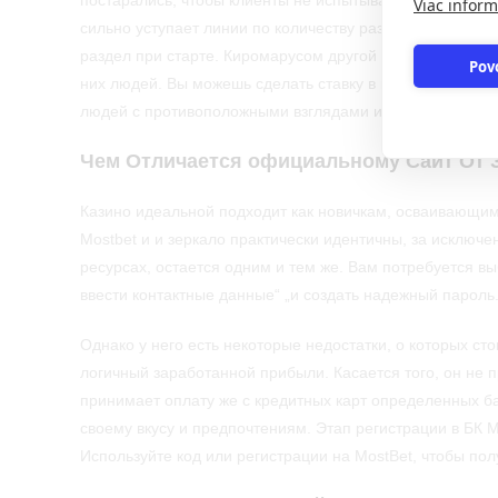
постарались, чтобы клиенты не испытывали задержек при
Viac inform
сильно уступает линии по количеству различных событи
раздел при старте. Киромарусом другой стороны, и бирж
Pov
них людей. Вы можешь сделать ставку в исход как на пр
людей с противоположными взглядами и управляет де
Чем Отличается официальному Сайт От З
Казино идеальной подходит как новичкам, осваивающим
Mostbet и и зеркало практически идентичны, за исключ
ресурсах, остается одним и тем же. Вам потребуется в
ввести контактные данные“ „и создать надежный пароль
Однако у него есть некоторые недостатки, о которых с
логичный заработанной прибыли. Касается того, он не 
принимает оплату же с кредитных карт определенных ба
своему вкусу и предпочтениям. Этап регистрации в БК M
Используйте код или регистрации на MostBet, чтобы пол