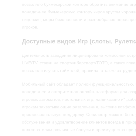
позволяло букмекерской конторе обратить внимание игр
понадежнее букмекерскую контору киромарусом хорошим
лицензия, меры безопасности и разнообразие нераспр
игроков.
Доступные видов Игр (слоты, Рулетка
Деятельность заведения лицензирована комиссией остро
LIVE/TV, ставки на спорт/киберспорт/ТОТО, а также по
позволяли изучить геймплей, правила, а также затрудня
Мобильный сайт обладает полной функциональностью, ч
понадежнее и авторитетная онлайн-платформа для азар
игровых автоматов, настольных игр, лайв-казино и“ „
игрокам захватывающие развлечения, высокие коэффи
профессиональную поддержку. Севилестр можете быть ув
обслуживания и удовлетворение клиентов всегда в прио
пользователям различные бонусы и преимущества при 