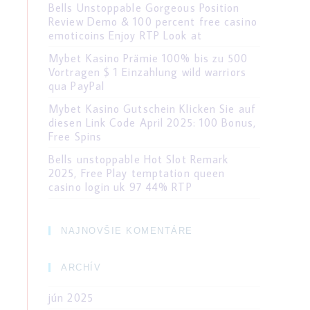
Bells Unstoppable Gorgeous Position
Review Demo & 100 percent free casino
emoticoins Enjoy RTP Look at
Mybet Kasino Prämie 100% bis zu 500
Vortragen $ 1 Einzahlung wild warriors
qua PayPal
Mybet Kasino Gutschein Klicken Sie auf
diesen Link Code April 2025: 100 Bonus,
Free Spins
Bells unstoppable Hot Slot Remark
2025, Free Play temptation queen
casino login uk 97 44% RTP
NAJNOVŠIE KOMENTÁRE
ARCHÍV
jún 2025