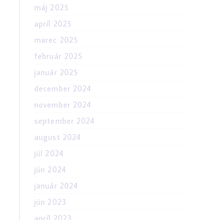
máj 2025
apríl 2025
marec 2025
február 2025
január 2025
december 2024
november 2024
september 2024
august 2024
júl 2024
jún 2024
január 2024
jún 2023
apríl 2023