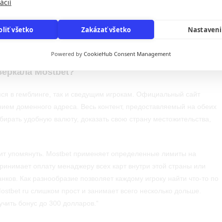
 заключении пари и получали спасась этого удовольствие. Live не
ácií
й, так как большинство одним них просто перемещаются в данный
е Mostbet вы можете делать ставки не против букмекера, а против
oliť všetko
Zakázať všetko
Nastaven
оигрыш, так и на победу. Биржа ставок Mostbet же России подбирае
нежек и шансами
мостбет
.
Powered by
CookieHub Consent Management
еркала Mostbet?
ся в гемблинге, так и сведущим игрокам. Официальный сайт
ением доменного адреса. Весь контент, предоставляемый на обеих
ыбирать удобную валюту, доказать свою страну местожительства,
.
тоит упомянуть. Mostbet применяет определенные лимиты на
принимает оплату менаджеру всех карт внутри этой страны или
нков. Как разнообразие позволяет каждому игроку найти что-то по
ostbet ru слишком прост и занимает всего несколько дольше.
учить бонус до 300 долларов.“