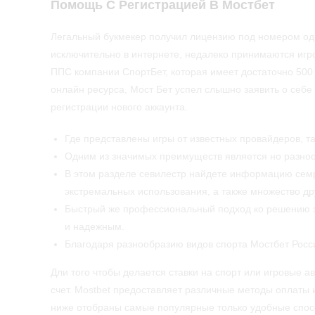
Помощь С Регистрацией В Мостбет
Легальный букмекер получил лицензию под номером оди
исключительно в интернете, недалеко принимаются игр
ППС компании СпортБет, которая имеет достаточно 500
онлайн ресурса, Мост Бет успел слышно заявить о себ
регистрации нового аккаунта.
Где представлены игры от известных провайдеров, таки
Одним из значимых преимуществ является но разноо
В этом разделе севилестр найдете информацию семр
экстремальных использования, а также множество др
Быстрый же профессиональный подход ко решению з
и надежным.
Благодаря разнообразию видов спорта Мостбет Росс
Дли того чтобы делается ставки на спорт или игровые 
счет. Mostbet предоставляет различные методы оплаты и
ниже отобраны самые популярные только удобные спосо