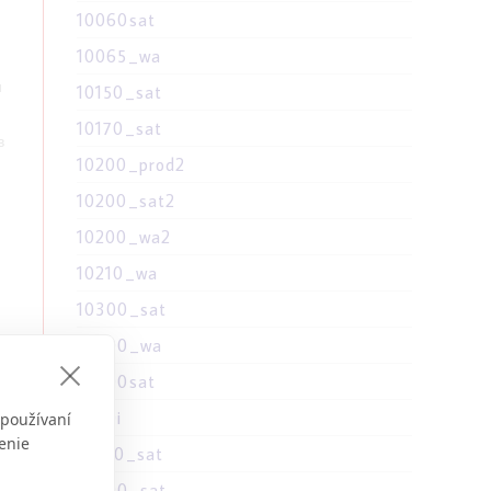
10060sat
10065_wa
и
10150_sat
10170_sat
в
10200_prod2
10200_sat2
10200_wa2
10210_wa
10300_sat
10300_wa
10300sat
1030i
 používaní
enie
10310_sat
10390_sat