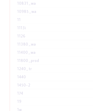
10831_wa
10985_wa
11
1113i
1126
11380_wa
11400_wa
11800_prod
1240_tr
1440
1450-2
174
19
1w