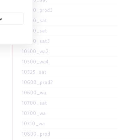
10400_prod3
ia
10400_sat
10500_sat
10500_sat3
10500_wa2
10500_wa4
10525_sat
10600_prod2
10600_wa
10700_sat
10700_wa
10710_wa
10800_prod