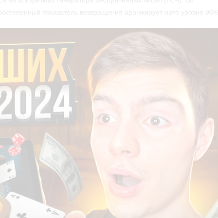
ся на алгоритмах генератора беспричинных чисел (ГСЧ). Во
ростепенный показатель возвращения аранжирует нате уровне 96%