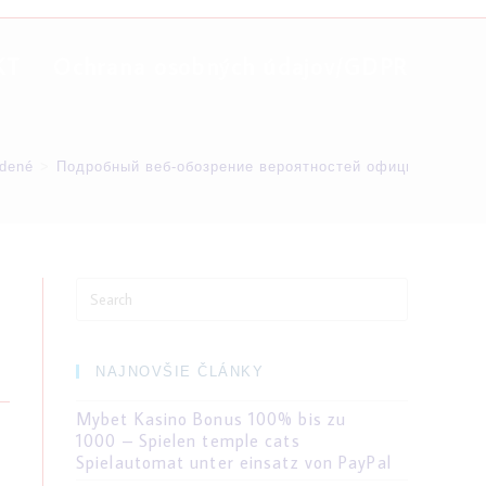
KT
Ochrana osobných údajov/GDPR
dené
>
Подробный веб-обозрение вероятностей официального в
Search
for:
NAJNOVŠIE ČLÁNKY
Mybet Kasino Bonus 100% bis zu
1000 – Spielen temple cats
Spielautomat unter einsatz von PayPal