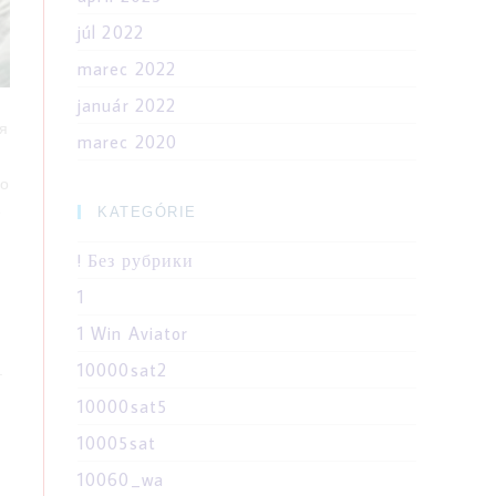
júl 2022
marec 2022
január 2022
я
marec 2020
во
е
KATEGÓRIE
! Без рубрики
1
1 Win Aviator
10000sat2
.
10000sat5
10005sat
10060_wa