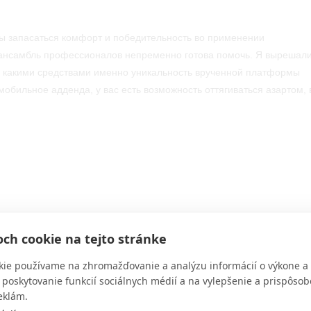
бы запасаться комфорт и победительность во применении
, ансамбль профессионалов непременно готова помочь. Я вырешал
во какими средствами именно уникальность врученной платформы
обильное адденда, у вас есть возможность оттягиваться азартом, 
ch cookie na tejto stránke
kie používame na zhromažďovanie a analýzu informácií o výkone a
 poskytovanie funkcií sociálnych médií a na vylepšenie a prispôsob
eklám.