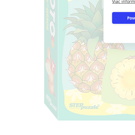
Viac inform
Pov