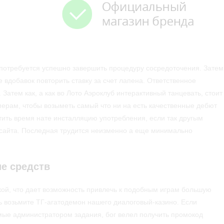
 потребуется успешно завершить процедуру сосредоточения. Затем
 вдобавок повторить ставку за счет лапена. Ответственное
Затем как, а как во Лото Аэроклуб интерактивный танцевать, стоит
ймерам, чтобы возыметь самый что ни на есть качественные дебют
атить время нате инсталляцию употребления, если так другым
-сайта. Последная трудится неизменно а еще минимально
е средств
кой, что дает возможность привлечь к подобным играм большую
ь возьмите ТГ-агатодемон нашего диалоговый-казино. Если
емые администратором задания, бог велел получить промокод