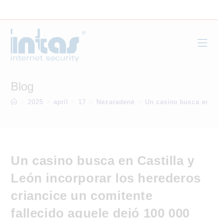
Skip
to
content
Blog
>
2025
>
apríl
>
17
>
Nezaradené
>
Un casino busca en Ca
Un casino busca en Castilla y
León incorporar los herederos
criancice un comitente
fallecido aquele dejó 100 000