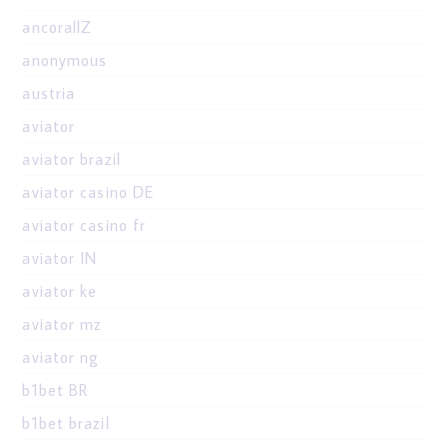
ancorallZ
anonymous
austria
aviator
aviator brazil
aviator casino DE
aviator casino fr
aviator IN
aviator ke
aviator mz
aviator ng
b1bet BR
b1bet brazil