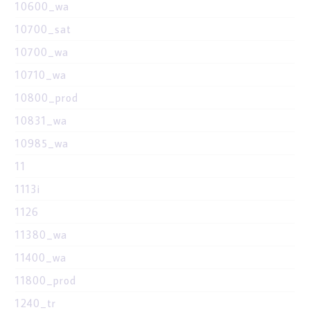
10600_wa
10700_sat
10700_wa
10710_wa
10800_prod
10831_wa
10985_wa
11
1113i
1126
11380_wa
11400_wa
11800_prod
1240_tr