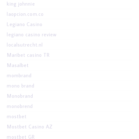
king johnnie
laopcion.com.co
Legiano Casino
legiano casino review
localsutrecht.nl
Maribet casino TR
Masalbet
mombrand
mono brand
Monobrand
monobrend
mostbet
Mostbet Casino AZ
mostbet GR