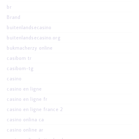
br
Brand
buitenlandsecasino
buitenlandsecasino.org
bukmacherzy online
casibom tr
casibom-tg
casino
casino en ligne
casino en ligne fr
casino en ligne france 2
casino onlina ca
casino online ar