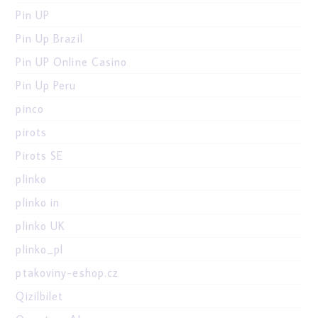
Pin UP
Pin Up Brazil
Pin UP Online Casino
Pin Up Peru
pinco
pirots
Pirots SE
plinko
plinko in
plinko UK
plinko_pl
ptakoviny-eshop.cz
Qizilbilet