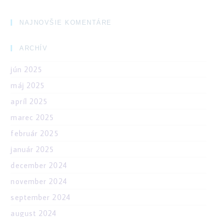
NAJNOVŠIE KOMENTÁRE
ARCHÍV
jún 2025
máj 2025
apríl 2025
marec 2025
február 2025
január 2025
december 2024
november 2024
september 2024
august 2024