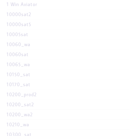
1 Win Aviator
10000sat2
10000sat5
10005sat
10060_wa
10060sat
10065_wa
10150_sat
10170_sat
10200_prod2
10200_sat2
10200_wa2
10210_wa
10300_sat