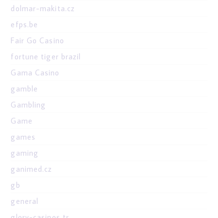
dolmar-makita.cz
efps.be
Fair Go Casino
fortune tiger brazil
Gama Casino
gamble
Gambling
Game
games
gaming
ganimed.cz
gb
general
glory-casinos tr