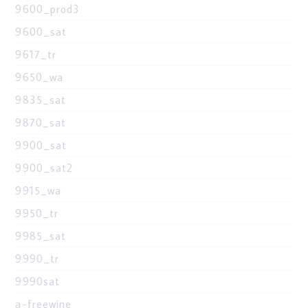
9600_prod3
9600_sat
9617_tr
9650_wa
9835_sat
9870_sat
9900_sat
9900_sat2
9915_wa
9950_tr
9985_sat
9990_tr
9990sat
a-freewine