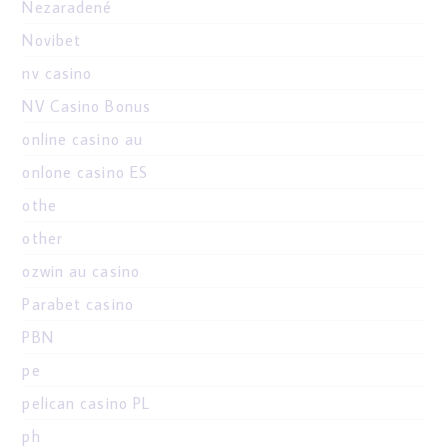
Nezaradené
Novibet
nv casino
NV Casino Bonus
online casino au
onlone casino ES
othe
other
ozwin au casino
Parabet casino
PBN
pe
pelican casino PL
ph