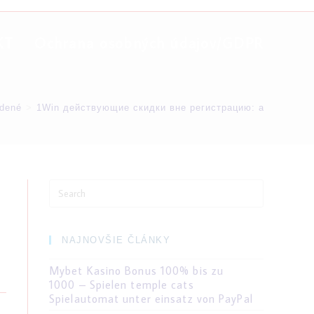
KT
Ochrana osobných údajov/GDPR
dené
>
1Win действующие скидки вне регистрацию: а как прио
Search
for:
NAJNOVŠIE ČLÁNKY
Mybet Kasino Bonus 100% bis zu
1000 – Spielen temple cats
Spielautomat unter einsatz von PayPal