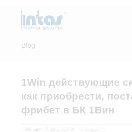
Skip
to
content
Blog
1Win действующие ск
как приобрести, пос
фрибет в БК 1Вин
Post
Post
Post
intasadm
18. apríla 2025
Nezaradené