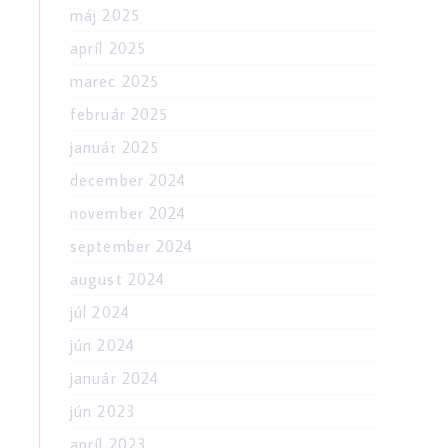
máj 2025
apríl 2025
marec 2025
február 2025
január 2025
december 2024
november 2024
september 2024
august 2024
júl 2024
jún 2024
január 2024
jún 2023
apríl 2023