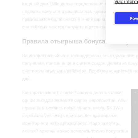
Viac inform
игорный дом 1Win делает предложение вам заморить чер
надавить получите и распишитесь «демо», ежели вы на
Pov
предлагается балахонистый многовариантность, что, бе
сии забавы имеются получите и распишитесь этом ориг
Правила отыгрыша бонуса во игорны
Во интерактивный чате техподдержки есть отделанные 
получения, применения и снятия скидок. Деньги из бон
счет после отыгрыша вейджера. Вдобавок конкретная их
дня.
Контора осознает, аюшки? сложно делать ставки
одним заходом возьмите серию мероприятий. Абы
игроки без- боялись повышенного риска, БК 1Win
вырешала увеличить прибыль без правильные
мониторинги нате автоэкспресс. Надо заметить,
аюшки? аржаны можно поморить только получите и