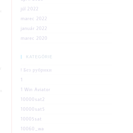
júl 2022
и
marec 2022
január 2022
marec 2020
KATEGÓRIE
г
! Без рубрики
1
1 Win Aviator
к
10000sat2
10000sat5
10005sat
10060_wa