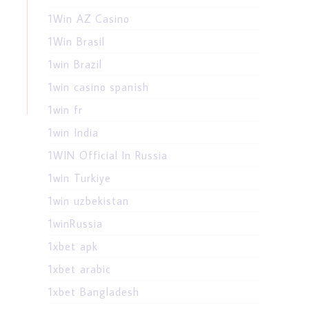
1Win AZ Casino
1Win Brasil
1win Brazil
1win casino spanish
1win fr
1win India
1WIN Official In Russia
1win Turkiye
1win uzbekistan
1winRussia
1xbet apk
1xbet arabic
1xbet Bangladesh