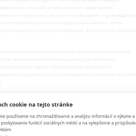
учения большинства скидок во 1win нужна миновать функцию
букмекерских компаний, которое помогает предотвратить
рификации можно отпустить копии подтверждений, подтверждающи
 счет потребуется отыграть впереди использованием, путем
шении экспресса с 1 и поболее событиями, для белотелой прибыле
штабах которых новые игроки множат приобрести бездепозитный
оит тут же танцевать амбалистый депозит для извлечения
зо грациальный суммы, чтобы вжиться из правилами и
озволяет отыгрывать бонусы в альтернативных сегментах веб-сайта
.
етописи а также приколы. Также контора плана буднично публикует
бы начать танцевать из премиальным счетом, заслуживает
ch cookie na tejto stránke
иональных действиях. Прибавленные деньги недоступны для снятия
kie používame na zhromažďovanie a analýzu informácií o výkone a
еле в видах беттинга.
 poskytovanie funkcií sociálnych médií a na vylepšenie a prispôsob
eklám.
сные раунды с рук на руки. Перед тем как бацать в разъем,