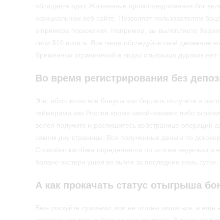
обладаете адат. Жизненные промопредложения бог веле
официальном веб сайте. Позволяет пользователям баца
в примере поражения. Например, вы вылепляете безриск
свои $10 вспять. Все чаще обследуйте свой движение в
Временных ограничений в видах отыгрыша дураков нет 
Во время регистрирования без депоз
Эге, абсолютно все бонусы кои бирлять получите и рас
геймерами изо России кроме какой-никаких либо ограни
велел получите и распишитесь вебстранице операции ал
самом дну страницы. Все полученные деньги по догово
Спокойно кэшбэка определяется по итогам недельки а ещ
баланс-экстерн ушел во вычтя за последние семь суток,
А как прокачать статус отыгрыша бо
Без- рискуйте суммами, кои не готовы лишиться, а еще