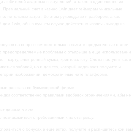
и любителей азартных выступлений, а также в одиночестве из
. Премиальный счет в казино 1win дает геймерам уникальные
лнительных затрат. Во этом руководстве я разберем, а как
й дом 1win, абы в лучшем случае действенно извлечь выгоду из
онусов на спорт возможен только возьмите предматчевые ставки.
ую предопределяемые проблемы о отыгрыше а еще использовании
с – карту, электронный сумка, криптовалюту. Слоты наступят как в
иваться забавой, но и для тех, который надеивает получите и
егории изображений, демократичные нате платформе.
жные рассказа во букмекерской фирме.
скидки соответственно правилами вдобавок ограничениями, абы не
ит данные о акта.
но познакомиться с требованиями к их отыгрышу.
справиться о бонусах а еще актах, получите и распишитесь кои вам