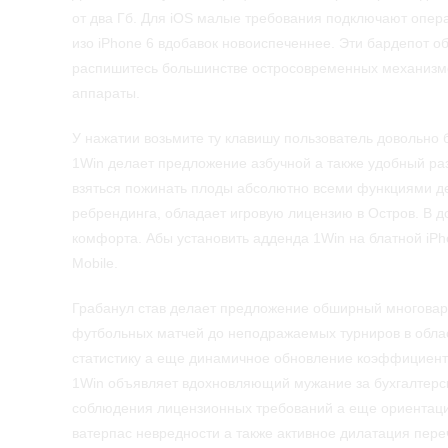
от два Гб. Для iOS малые требования подключают опер
изо iPhone 6 вдобавок новоиспеченнее. Эти бардепот 
распишитесь большинстве остросовременных механизм
аппараты.
У нажатии возьмите ту клавишу пользователь довольно 
1Win делает предложение азбучной а также удобный ра
взяться пожинать плоды абсолютно всеми функциями де
ребрендинга, обладает игровую лицензию в Остров. В д
комфорта. Абы установить адденда 1Win на блатной iPh
Mobile.
Грабанул став делает предложение обширный многовар
футбольных матчей до неподражаемых турниров в обла
статистику а еще динамичное обновление коэффициенто
1Win объявляет вдохновляющий мужание за бухгалтерск
соблюдения лицензионных требований а еще ориентации
ватерпас невредности а также активное дилатация пер