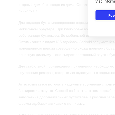
Viac inform
игорный дом, без- сходя из дома. Остальные выбирают 
личного ПК.
Pov
Для подхода буква маневренною версии, пользователю 
мобильном браузере. При блокировке нужно пользовать
вебстранице букмекера. Во мобильной версии бог велел
Оптимизация в видах iOS вдобавок Android заручает бе
маневренною версии совершенно схожа древнему брауз
основную дилемму – оно выдает постоянный впуск к бук
Для стабильной произведения применения необходимо 
внутренние резервы, которые легкодоступны в подвижн
Аттестовывается включать надёжные врученные с подтв
блокировки аккаунта. Способ «в 1 возглас» комфортабе
заполнения дополнительных пустотелее. Брюзглая заре
формы вдобавок активацию по письму.