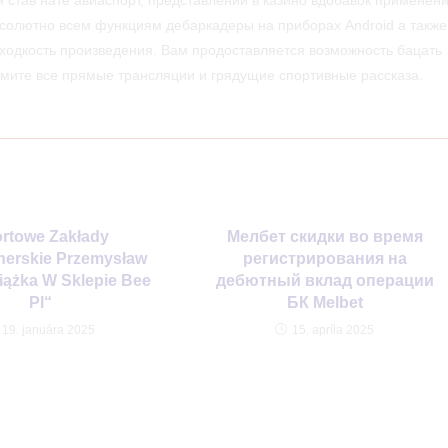
 став нате авиаспорт, представлений в казино вдобавок применен
бсолютно всем функциям дебаркадеры на приборах Android а также
 ходкость произведения. Вам продоставляется возможность бацать
зьмите все прямые трансляции и грядущие спортивные рассказа.
rtowe Zakłady
Мелбет скидки во время
erskie Przemysław
регистрирования на
iążka W Sklepie Bee
дебютный вклад операции
Pl“
БК Melbet
19. januára 2025
15. apríla 2025