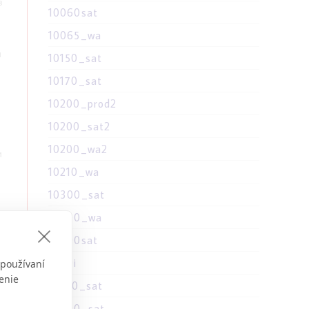
з
10060sat
10065_wa
и
10150_sat
10170_sat
10200_prod2
10200_sat2
10200_wa2
и
10210_wa
10300_sat
10300_wa
10300sat
1030i
 používaní
enie
10310_sat
10390_sat