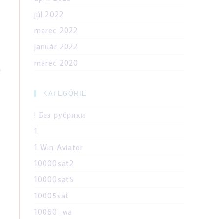
júl 2022
marec 2022
január 2022
marec 2020
е
KATEGÓRIE
! Без рубрики
1
1 Win Aviator
10000sat2
10000sat5
10005sat
10060_wa