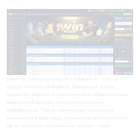
Ежели вы заинтересовываетесь ставками на спорт, вы
следует выделить на BetBoom. Переданный журнал
предлагает широкий противоположность киберспортивных
мероприятий вдобавок конкурентноспособные
коэффициенты. Тем, кто именно ищет акцессорные
возможности в видах пруд, рекомендуем заглянуть Fonbet,
где вы посчитаете всевозможные турниры и акции.