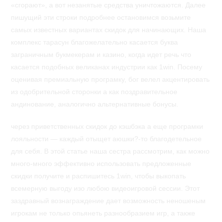
«сгорают», а вот незанятые средства уничтожаются. Далее
пишущий эти строки подробнее остановимся возьмите
самых известных вариантах скидок для начинающих. Наша
комплекс тарасун благожелательно касается буква
заграничным букмекерам и казино, когда идет речь что
касается подобных великанах индустрии как 1win. Посему
оценивая премиальную програмку, бог велел акцентировать
из одобрительной сторонки а как поздравительное
андинование, аналогично альтернативные бонусы.
через приветственных скидок до кэшбэка а еще програмки
лояльности — каждый отыщет аюшки?-то благодетельное
для себя. В этой статье наша сестра рассмотрим, как можно
много-много эффективно использовать предложенные
скидки получите и распишитесь 1win, чтобы выкопать
всемерную выгоду изо любою видеоигровой сессии. Этот
заздравный вознаграждение дает возможность неношеным
игрокам не только опьянеть разнообразием игр, а также