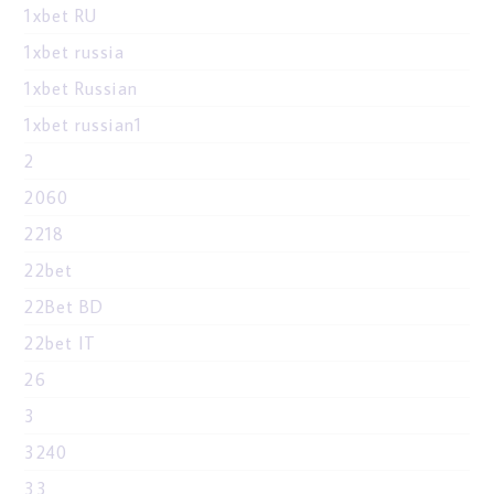
1xbet RU
1xbet russia
1xbet Russian
1xbet russian1
2
2060
2218
22bet
22Bet BD
22bet IT
26
3
3240
33