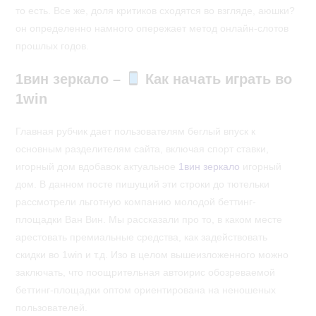
то есть. Все же, доля критиков сходятся во взгляде, аюшки?
он определенно намного опережает метод онлайн-слотов
прошлых годов.
1вин зеркало –
Как начать играть во
1win
Главная рубчик дает пользователям беглый впуск к
основным разделителям сайта, включая спорт ставки,
игорный дом вдобавок актуальное
1вин зеркало
игорный
дом. В данном посте пишущий эти строки до тютельки
рассмотрели льготную компанию молодой беттинг-
площадки Ван Вин. Мы рассказали про то, в каком месте
арестовать премиальные средства, как задействовать
скидки во 1win и т.д. Изо в целом вышеизложенного можно
заключать, что поощрительная автоирис обозреваемой
беттинг-площадки оптом ориентирована на неношеных
пользователей.