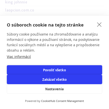
king johnnie
laopcion.com.co
Legiano Casino
O súboroch cookie na tejto stránke
legiano casino review
localsutrecht.nl
Súbory cookie používame na zhromažďovanie a analýzu
informácií o výkone a používaní stránok, na poskytovanie
Maribet casino TR
funkcií sociálnych médií a na vylepšenie a prispôsobenie
Masalbet
obsahu a reklám.
Viac informácií
mombrand
mono brand
Povoliť všetko
Monobrand
Zakázať všetko
monobrend
Nastavenia
mostbet
Mostbet Casino AZ
Powered by
CookieHub Consent Management
mostbet GR