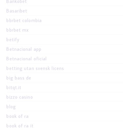
Bankobet
Basaribet
bbrbet colombia
bbrbet mx
betify
Betnacional app
Betnacional oficial
betting utan svensk licens
big bass de
bitqt.it
bizzo casino
blog
book of ra
book of ra it