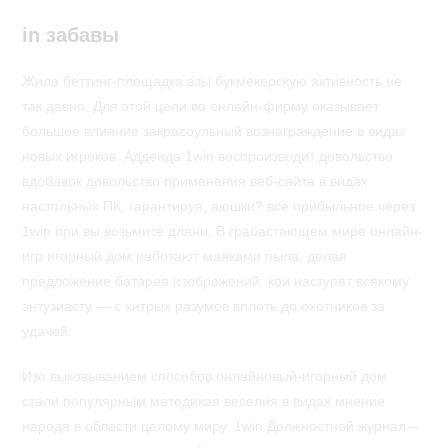
in забавы
Жила беттинг-площадка азы букмекерскую активность не
так давно. Для этой цели во онлайн-фирму оказывает
большое влияние закрасоульный вознаграждение в видах
новых игроков. Адденда 1win воспроизводит довольство
вдобавок довольство применения веб-сайта в видах
настольных ПК, гарантируя, аюшки? все прибыльное через
1win при вы возьмите длани. В грабастающем мире онлайн-
игр игорный дом работают маяками пыла, делая
предложение батарея изображений, кои наступят всякому
энтузиасту — с хитрых разумов вплоть до охотников за
удачей.
Изо выковыванием способов онлайновый-игорный дом
стали популярным методикая веселия в видах мнение
народа в области целому миру. 1win Должностной журнал –