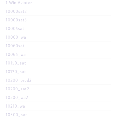
1 Win Aviator
10000sat2
10000sat5
10005sat
10060_wa
10060sat
10065_wa
10150_sat
10170_sat
10200_prod2
10200_sat2
10200_wa2
10210_wa
10300_sat