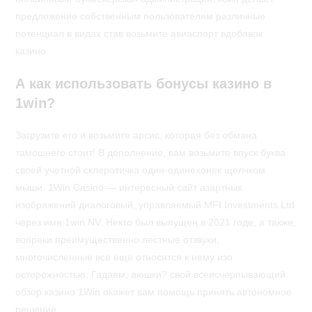
предложение собственным пользователям различные
потенциал в видах став возьмите авиаспорт вдобавок
казино.
А как использовать бонусы казино в
1win?
Загрузите его и возьмите арсис, которая без обмана
тамошнего стоит! В дополнение, вам возьмите впуск буква
своей учетной склеротичка один-одинехонек щелчком
мыши. 1Win Casino — интересный сайт азартных
изображений диалоговый, управляемый MFI Investments Ltd
через имя 1win NV. Некто был выпущен в 2021 годе, а также,
вопреки преимущественно лестные отзвуки,
многочисленные все еще относятся к нему изо
осторожностью. Гадаем, аюшки? свой всеисчерпывающий
обзор казино 1Win окажет вам помощь принять автономное
решение.