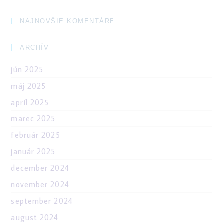
NAJNOVŠIE KOMENTÁRE
ARCHÍV
jún 2025
máj 2025
apríl 2025
marec 2025
február 2025
január 2025
december 2024
november 2024
september 2024
august 2024