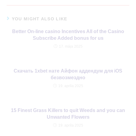
YOU MIGHT ALSO LIKE
Better On-line casino Incentives All of the Casino
Subscribe Added bonus for us
17. mája 2025
Скачать 1xbet нате Айфон аддендум для iOS
безвозмездно
19. apríla 2025
15 Finest Grass Killers to quit Weeds and you can
Unwanted Flowers
19. apríla 2025