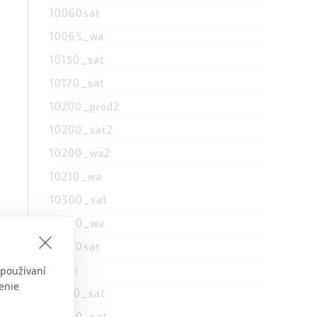
10060sat
10065_wa
10150_sat
10170_sat
10200_prod2
10200_sat2
10200_wa2
10210_wa
10300_sat
10300_wa
y
10300sat
1030i
 používaní
enie
10310_sat
10390_sat