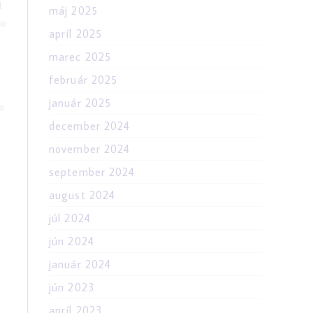
l
máj 2025
te
apríl 2025
marec 2025
február 2025
január 2025
s
december 2024
november 2024
september 2024
august 2024
júl 2024
jún 2024
január 2024
jún 2023
apríl 2023