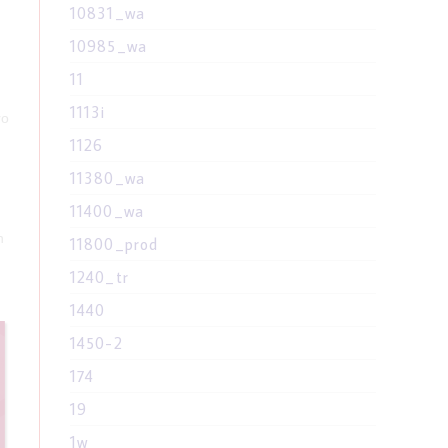
10831_wa
10985_wa
11
1113i
ro
1126
11380_wa
11400_wa
n
11800_prod
1240_tr
1440
1450-2
174
19
1w