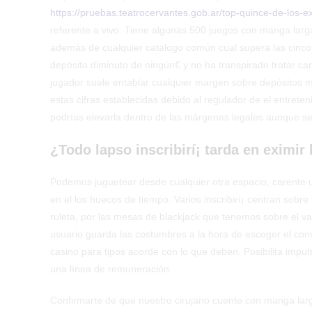
https://pruebas.teatrocervantes.gob.ar/top-quince-de-los-
referente a vivo.
Tiene algunas 500 juegos con manga larga 
además de cualquier catálogo común cual supera las cinco
depósito diminuto de ningún€ y no ha transpirado tratar c
jugador suele entablar cualquier margen sobre depósitos m
estas cifras establecidas debido al regulador de el entrete
podrías elevarla dentro de las márgenes legales aunque s
¿Todo lapso inscribirí¡ tarda en eximir
Podemos juguetear desde cualquier otra espacio, carente ur
en el los huecos de tiempo. Varios inscribirí¡ centran sobre
ruleta, por las mesas de blackjack que tenemos sobre el va
usuario guarda las costumbres a la hora de escoger el conv
casino para tipos acorde con lo que deben. Posibilita impu
una línea de remuneración.
Confirmarte de que nuestro cirujano cuente con manga larg