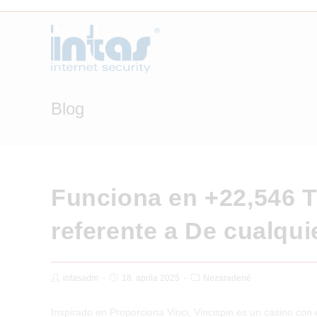
Skip
to
content
Blog
Funciona en +22,546 T
referente a De cualqui
Post
Post
Post
intasadm
18. apríla 2025
Nezaradené
Author:
published:
Category:
Inspirado en Proporciona Vinci, Vincispin es un casino con 