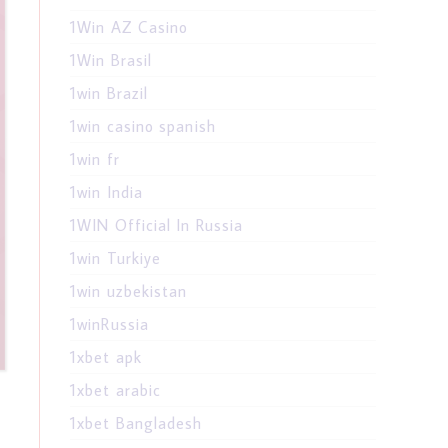
1Win AZ Casino
1Win Brasil
1win Brazil
1win casino spanish
1win fr
1win India
1WIN Official In Russia
1win Turkiye
1win uzbekistan
1winRussia
1xbet apk
1xbet arabic
1xbet Bangladesh