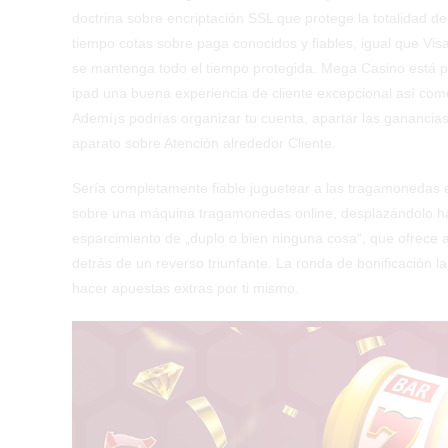
doctrina sobre encriptación SSL que protege la totalidad d
tiempo cotas sobre paga conocidos y fiables, igual que Visa
se mantenga todo el tiempo protegida. Mega Casino está 
ipad una buena experiencia de cliente excepcional así­ como
Ademí¡s podrías organizar tu cuenta, apartar las ganancias
aparato sobre Atención alrededor Cliente.
Serí­a completamente fiable juguetear a las tragamonedas e
sobre una máquina tragamonedas online, desplazándolo hac
esparcimiento de „duplo o bien ninguna cosa“, que ofrece a
detrás de un reverso triunfante. La ronda de bonificación l
hacer apuestas extras por ti mismo.