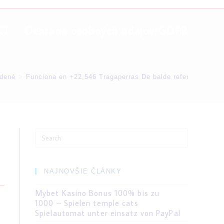
KT
Ochrana osobných údajov/GDPR
dené
>
Funciona en +22,546 Tragaperras De balde referente a De 
Search
for:
NAJNOVŠIE ČLÁNKY
Mybet Kasino Bonus 100% bis zu
1000 – Spielen temple cats
Spielautomat unter einsatz von PayPal