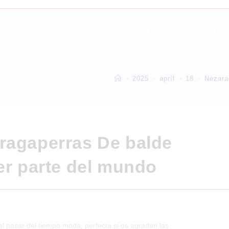
O NÁS
SLUŽBY
KONTA
>
2025
>
apríl
>
18
>
Nezara
ragaperras De balde
er parte del mundo
el pasar del tiempo moda, perfecta si os agradan las