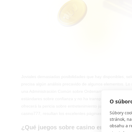
Joviales demasiadas posibilidades que hay disponibles, sel
precisa algún análisis precavido de algunos elementos. Lo
una Administración Común sobre Ordenamiento de el Entret
estándares sobre confianza y no ha transpirado entretenimi
O súboro
ofrecerá la pericia sobre entretenimiento justa. Según los
Súbory coo
casino777, resultan los excelentes páginas de casino en int
stránok, na
obsahu a r
¿Qué juegos sobre casino en internet s