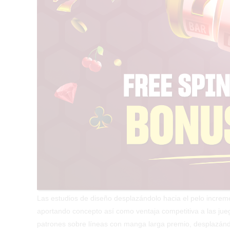
Las estudios de diseño desplazándolo hacia el pelo incre
aportando concepto así­ como ventaja competitiva a las ju
patrones sobre líneas con manga larga premio, desplazándo