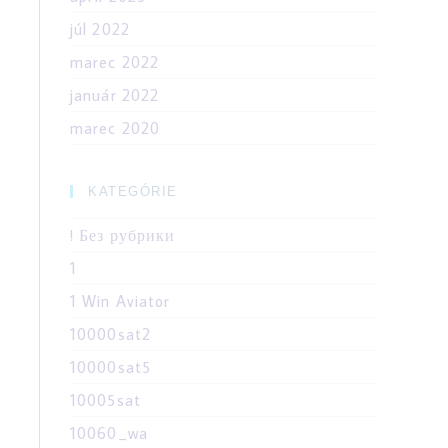
júl 2022
marec 2022
január 2022
marec 2020
KATEGÓRIE
! Без рубрики
1
1 Win Aviator
10000sat2
10000sat5
10005sat
10060_wa