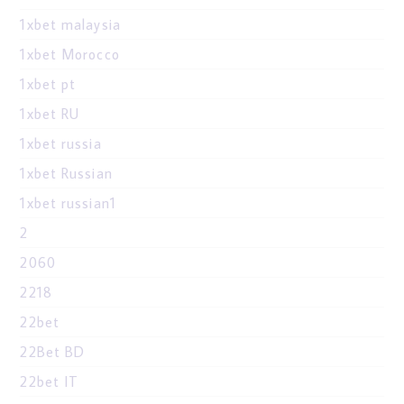
1xbet malaysia
1xbet Morocco
1xbet pt
1xbet RU
1xbet russia
1xbet Russian
1xbet russian1
2
2060
2218
22bet
22Bet BD
22bet IT