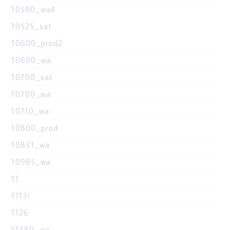
10500_wa4
10525_sat
10600_prod2
10600_wa
10700_sat
10700_wa
10710_wa
10800_prod
10831_wa
10985_wa
11
1113i
1126
11380_wa