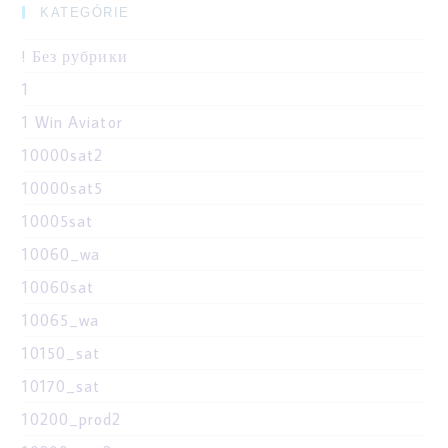
KATEGÓRIE
! Без рубрики
1
1 Win Aviator
10000sat2
10000sat5
10005sat
10060_wa
10060sat
10065_wa
10150_sat
10170_sat
10200_prod2