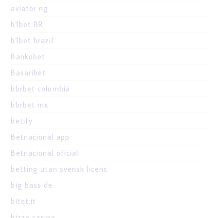
aviator ng
b1bet BR
b1bet brazil
Bankobet
Basaribet
bbrbet colombia
bbrbet mx
betify
Betnacional app
Betnacional oficial
betting utan svensk licens
big bass de
bitqt.it
bizzo casino