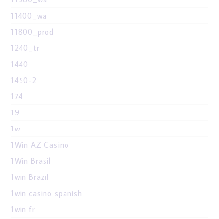
11400_wa
11800_prod
1240_tr
1440
1450-2
174
19
1w
1Win AZ Casino
1Win Brasil
1win Brazil
1win casino spanish
1win fr