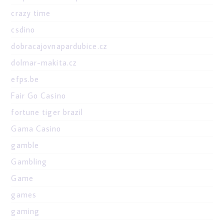
crazy time
csdino
dobracajovnapardubice.cz
dolmar-makita.cz
efps.be
Fair Go Casino
fortune tiger brazil
Gama Casino
gamble
Gambling
Game
games
gaming