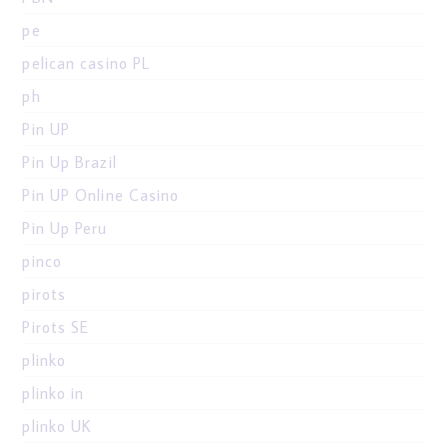
pe
pelican casino PL
ph
Pin UP
Pin Up Brazil
Pin UP Online Casino
Pin Up Peru
pinco
pirots
Pirots SE
plinko
plinko in
plinko UK