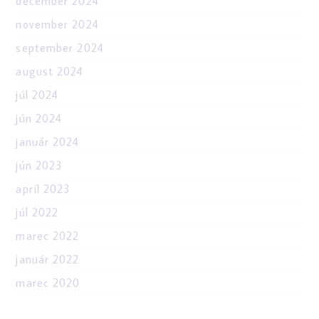
december 2024
november 2024
september 2024
august 2024
júl 2024
jún 2024
január 2024
jún 2023
apríl 2023
júl 2022
marec 2022
január 2022
marec 2020