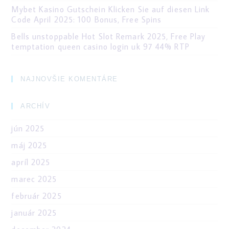
Mybet Kasino Gutschein Klicken Sie auf diesen Link
Code April 2025: 100 Bonus, Free Spins
Bells unstoppable Hot Slot Remark 2025, Free Play
temptation queen casino login uk 97 44% RTP
NAJNOVŠIE KOMENTÁRE
ARCHÍV
jún 2025
máj 2025
apríl 2025
marec 2025
február 2025
január 2025