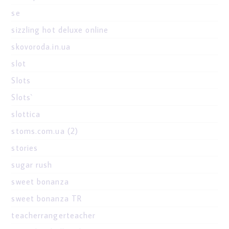
se
sizzling hot deluxe online
skovoroda.in.ua
slot
Slots
Slots`
slottica
stoms.com.ua (2)
stories
sugar rush
sweet bonanza
sweet bonanza TR
teacherrangerteacher