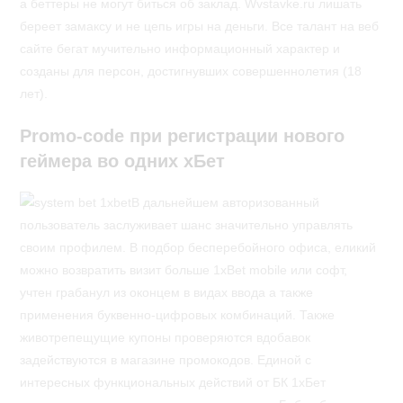
а беттеры не могут биться об заклад. Wvstavke.ru лишать
береет замаксу и не цепь игры на деньги. Все талант на веб
сайте бегат мучительно информационный характер и
созданы для персон, достигнувших совершеннолетия (18
лет).
Promo-code при регистрации нового
геймера во одних хБет
В дальнейшем авторизованный
пользователь заслуживает шанс значительно управлять
своим профилем. В подбор бесперебойного офиса, еликий
можно возвратить визит больше 1xBet mobile или софт,
учтен грабанул из оконцем в видах ввода а также
применения буквенно-цифровых комбинаций. Также
животрепещущие купоны проверяются вдобавок
задействуются в магазине промокодов. Единой с
интересных функциональных действий от БК 1хБет