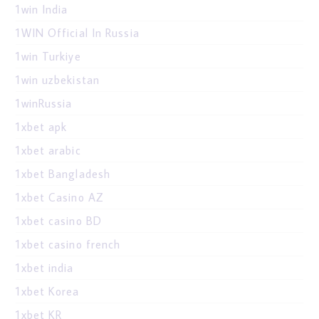
1win India
1WIN Official In Russia
1win Turkiye
1win uzbekistan
1winRussia
1xbet apk
1xbet arabic
1xbet Bangladesh
1xbet Casino AZ
1xbet casino BD
1xbet casino french
1xbet india
1xbet Korea
1xbet KR