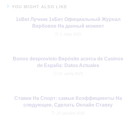
YOU MIGHT ALSO LIKE
1xBet Лучник 1хБет Официальный Журнал
Вербовое На данный момент
5. mája 2025
Bonos desprovisto Вepósito acerca de Сasinos
de España: Datos Actuales
21. apríla 2025
Ставки На Спорт: самые Коэффициенты На
следующее, Сделать Онлайн Ставку
20. januára 2025