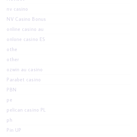
nv casino
NV Casino Bonus
online casino au
onlone casino ES
othe
other
ozwin au casino
Parabet casino
PBN
pe
pelican casino PL
ph
Pin UP