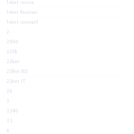
1xbet russia
1xbet Russian
1xbet russian1
2
2060
2218
22bet
22Bet BD
22bet IT
26
3
3240
33
4