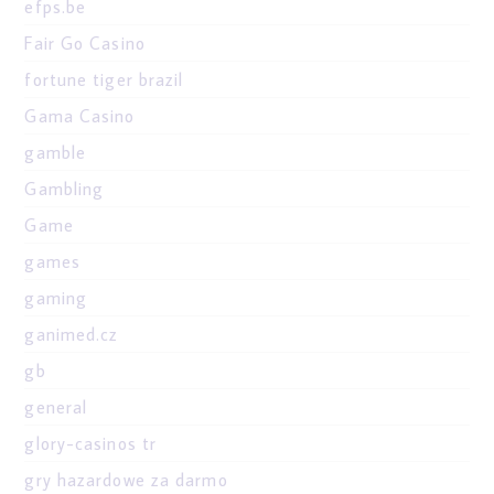
efps.be
Fair Go Casino
fortune tiger brazil
Gama Casino
gamble
Gambling
Game
games
gaming
ganimed.cz
gb
general
glory-casinos tr
gry hazardowe za darmo