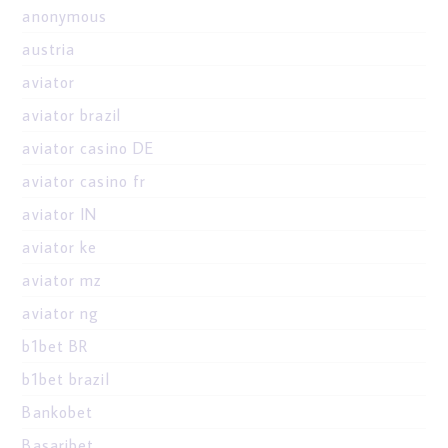
anonymous
austria
aviator
aviator brazil
aviator casino DE
aviator casino fr
aviator IN
aviator ke
aviator mz
aviator ng
b1bet BR
b1bet brazil
Bankobet
Basaribet