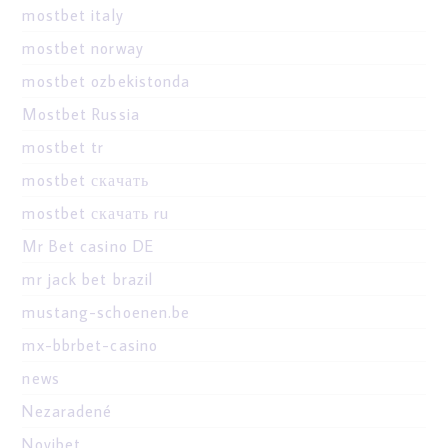
mostbet italy
mostbet norway
mostbet ozbekistonda
Mostbet Russia
mostbet tr
mostbet скачать
mostbet скачать ru
Mr Bet casino DE
mr jack bet brazil
mustang-schoenen.be
mx-bbrbet-casino
news
Nezaradené
Novibet