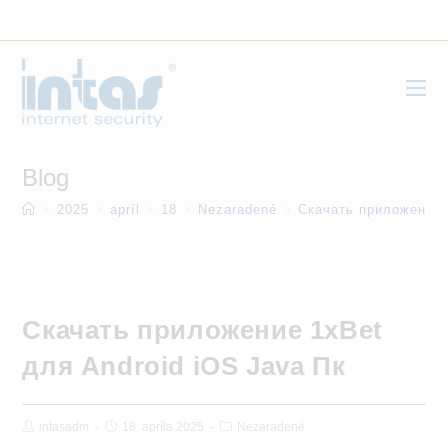
Skip
to
content
Blog
>
2025
>
apríl
>
18
>
Nezaradené
>
Скачать приложение 
Скачать приложение 1xBet
для Android iOS Java Пк
Post
Post
Post
intasadm
18. apríla 2025
Nezaradené
Author:
published:
Category: