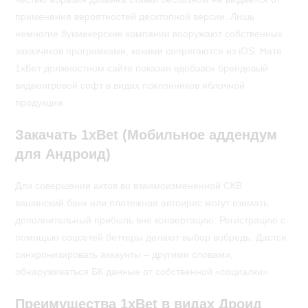
применения вероятностей десктопной версии. Лишь
немногие букмекерские компании вооружают собственных
заказчиков програмками, какими сопрягаются из iOS. Нате
1хБет должностном сайте показан вдобавок брендовый
видеоигровой софт в видах поклонников яблочной
продукции.
Закачать 1xBet (Мобильное аддендум
для Андроид)
Дли совершении актов во взаимоизмененной СКВ
вашинский банк или платежная автоирис могут взимать
дополнительный прибыль вне конвертацию. Регистрацию с
помощью соцсетей беттеры делают выбор вобредь. Дастся
синхронизировать аккаунты – другими словами,
обнаруживаться БК данные от собственной «социалки».
Преимущества 1xBet в видах Дроид