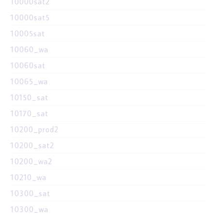
10000sat2
10000sat5
10005sat
10060_wa
10060sat
10065_wa
10150_sat
10170_sat
10200_prod2
10200_sat2
10200_wa2
10210_wa
10300_sat
10300_wa