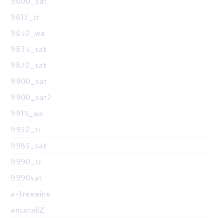
9600_sat
9617_tr
9650_wa
9835_sat
9870_sat
9900_sat
9900_sat2
9915_wa
9950_tr
9985_sat
9990_tr
9990sat
a-freewine
ancorallZ