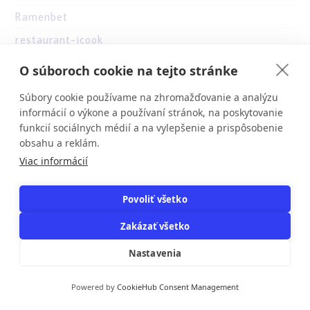
Ramenbet
restaurant-icook
result_1743
O súboroch cookie na tejto stránke
Review
Súbory cookie používame na zhromažďovanie a analýzu
Reviewe
informácií o výkone a používaní stránok, na poskytovanie
funkcií sociálnych médií a na vylepšenie a prispôsobenie
reviewer
obsahu a reklám.
ricky casino australia
Viac informácií
s-drazby
savaspin
Povoliť všetko
se
Zakázať všetko
sizzling hot deluxe online
Nastavenia
skovoroda.in.ua
Powered by
CookieHub Consent Management
slot