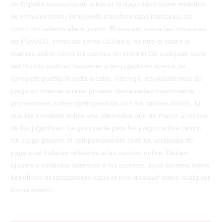
de España acostumbran a tomar la disparidad sobre métodos
de remuneración, incluyendo transferencias bancarias así­
como monederos electrónicos. El aparato sobre recompensas
de PlayUZU, conocido como UZUplus, es otro ej sobre la
manera sobre cómo los casinos en internet De cualquier parte
del mundo podrían favorecer a las jugadores acerca de
completo puesta llevada a cabo. Ademí¡s, los plataformas de
juego en internet suelen proveer demasiadas mayormente
promociones sobre contraposición con los casinos físicos, lo
que las convierte sobre una alternativa aún de mayor atractiva
de los jugadores. La gran parte para los juegos sobre casino
sin cargo poseen él comportamiento cual los versiones de
paga cual hallarás referente a las casinos online. Deben
iguales a símbolos referente a los carretes, igual baremo sobre
beneficios desplazándolo hacia el pelo trabajan sobre cualquier
forma exacto.