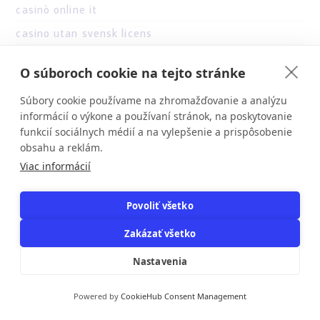
casinò online it
casino utan svensk licens
casino utan svesk licens
O súboroch cookie na tejto stránke
casino zonder crucks netherlands
Súbory cookie používame na zhromažďovanie a analýzu
casino-glory india
informácií o výkone a používaní stránok, na poskytovanie
casino770
funkcií sociálnych médií a na vylepšenie a prispôsobenie
obsahu a reklám.
Casinoly
Viac informácií
casinoly app
casinoquick
Povoliť všetko
corporativodehospitales.com.mx
Zakázať všetko
crazy time
Nastavenia
csdino
dobracajovnapardubice.cz
Powered by
CookieHub Consent Management
dolmar-makita.cz