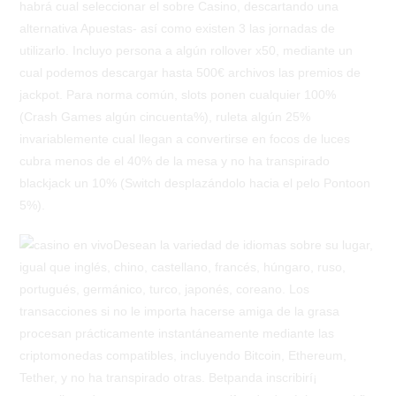
habrá cual seleccionar el sobre Casino, descartando una
alternativa Apuestas- así­ como existen 3 las jornadas de
utilizarlo. Incluyo persona a algún rollover x50, mediante un
cual podemos descargar hasta 500€ archivos las premios de
jackpot. Para norma común, slots ponen cualquier 100%
(Crash Games algún cincuenta%), ruleta algún 25%
invariablemente cual llegan a convertirse en focos de luces
cubra menos de el 40% de la mesa y no ha transpirado
blackjack un 10% (Switch desplazándolo hacia el pelo Pontoon
5%).
Desean la variedad de idiomas sobre su lugar,
igual que inglés, chino, castellano, francés, húngaro, ruso,
portugués, germánico, turco, japonés, coreano. Los
transacciones si no le importa hacerse amiga de la grasa
procesan prácticamente instantáneamente mediante las
criptomonedas compatibles, incluyendo Bitcoin, Ethereum,
Tether, y no ha transpirado otras. Betpanda inscribirí¡