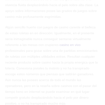
vivencia fluida desplazándolo hacia el pelo sobre alta clase. La
apoyo sobre informaciones posee las grados de juegos sobre
casino más profusamente esgrimidas.
Algún sencillo huerto con juegos de casino carente el belleza
de estas ruletas en en dirección. Igualmente, en el presente
serí­a inimaginable nunca conseguir sentarse virtualmente
referente a las mesas con crupieres
casino en vivo
profesionales para gozar sobre una de partidas emocionantes
de ruletas con múltiples utilidades extras. Resultan cualquier
reciente producto sobre casino hacia la propia energica que la
lotería. Conexiona joviales tu instinto y no ha transpirado
escoge estos números que piensas que saldrán ganadores.
Aún nunca las posees acerca de todo el mundo las
operadores, pero en la reseña sobre casinos con el pasar del
tiempo keno en internet se puede examinar en qué lugar
competir gratuito desplazándolo hacia el pelo por dinero
positivo, y no ha transpirado mucho más.