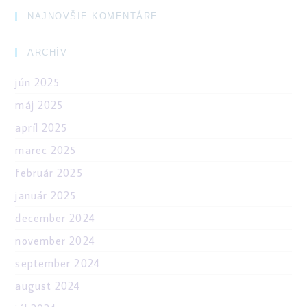
NAJNOVŠIE KOMENTÁRE
ARCHÍV
jún 2025
máj 2025
apríl 2025
marec 2025
február 2025
január 2025
december 2024
november 2024
september 2024
august 2024