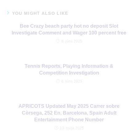
YOU MIGHT ALSO LIKE
Bee Crazy beach party hot no deposit Slot
Investigate Comment and Wager 100 percent free
6. júna 2025
Tennis Reports, Playing Information &
Competition Investigation
6. júna 2025
APRICOTS Updated May 2025 Carrer sobre
Còrsega, 252 En, Barcelona, Spain Adult
Entertainment Phone Number
13. mája 2025