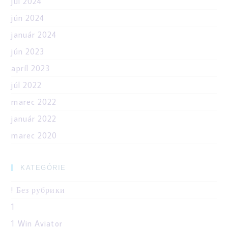
júl 2024
jún 2024
január 2024
jún 2023
apríl 2023
júl 2022
marec 2022
január 2022
marec 2020
KATEGÓRIE
! Без рубрики
1
1 Win Aviator