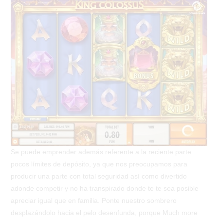
Se puede emprender además referente a la reciente parte
pocos límites de depósito, ya que nos preocupamos para
producir una parte con total seguridad así­ como divertido
adonde competir y no ha transpirado donde te te sea posible
apreciar igual que en familia. Ponte nuestro sombrero
desplazándolo hacia el pelo desenfunda, porque Much more