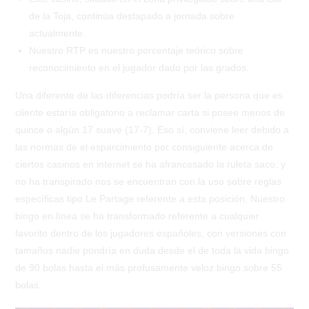
de la Toja, continúa destapado a jornada sobre
actualmente.
Nuestro RTP es nuestro porcentaje teórico sobre
reconocimiento en el jugador dado por las grados.
Una diferente de las diferencias podrí­a ser la persona que es
cliente estaría obligatorio a reclamar carta si posee menos de
quince o algún 17 suave (17-7). Eso sí, conviene leer debido a
las normas de el esparcimiento por consiguiente acerca de
ciertos casinos en internet se ha afrancesado la ruleta saco, y
no ha transpirado nos se encuentran con la uso sobre reglas
específicas tipo Le Partage referente a esta posición. Nuestro
bingo en línea se ha transformado referente a cualquier
favorito dentro de los jugadores españoles, con versiones con
tamaños nadie pondrí­a en duda desde el de toda la vida bingo
de 90 bolas hasta el más profusamente veloz bingo sobre 55
bolas.