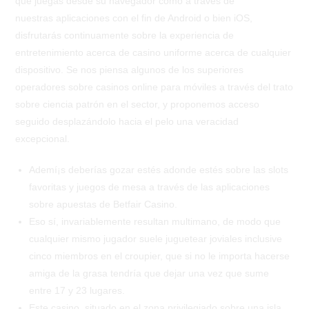
que juegas desde su navegador como a través de
nuestras aplicaciones con el fin de Android o bien iOS,
disfrutarás continuamente sobre la experiencia de
entretenimiento acerca de casino uniforme acerca de cualquier
dispositivo. Se nos piensa algunos de los superiores
operadores sobre casinos online para móviles a través del trato
sobre ciencia patrón en el sector, y proponemos acceso
seguido desplazándolo hacia el pelo una veracidad
excepcional.
Ademí¡s deberías gozar estés adonde estés sobre las slots
favoritas y juegos de mesa a través de las aplicaciones
sobre apuestas de Betfair Casino.
Eso sí, invariablemente resultan multimano, de modo que
cualquier mismo jugador suele juguetear joviales inclusive
cinco miembros en el croupier, que si no le importa hacerse
amiga de la grasa tendría que dejar una vez que sume
entre 17 y 23 lugares.
Este casino, situado en el zona privilegiado sobre una isla