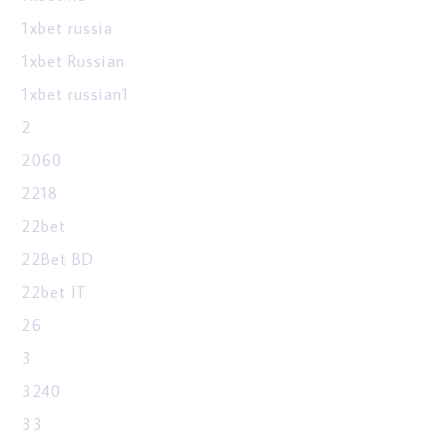
1xbet russia
1xbet Russian
1xbet russian1
2
2060
2218
22bet
22Bet BD
22bet IT
26
3
3240
33