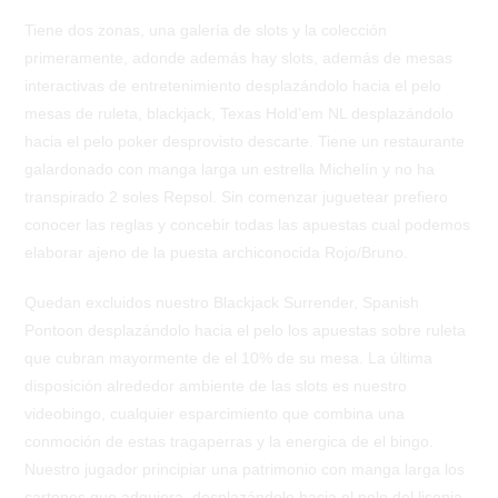
Tiene dos zonas, una galería de slots y la colección
primeramente, adonde además hay slots, además de mesas
interactivas de entretenimiento desplazándolo hacia el pelo
mesas de ruleta, blackjack, Texas Hold’em NL desplazándolo
hacia el pelo poker desprovisto descarte. Tiene un restaurante
galardonado con manga larga un estrella Michelín y no ha
transpirado 2 soles Repsol.
Sin comenzar juguetear prefiero
conocer las reglas y concebir todas las apuestas cual podemos
elaborar ajeno de la puesta archiconocida Rojo/Bruno.
Quedan excluidos nuestro Blackjack Surrender, Spanish
Pontoon desplazándolo hacia el pelo los apuestas sobre ruleta
que cubran mayormente de el 10% de su mesa. La última
disposición alrededor ambiente de las slots es nuestro
videobingo, cualquier esparcimiento que combina una
conmoción de estas tragaperras y la energica de el bingo.
Nuestro jugador principiar una patrimonio con manga larga los
cartones que adquiera, desplazándolo hacia el pelo del lisonja