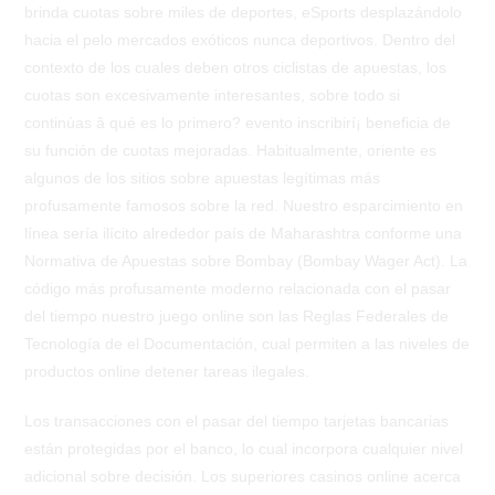
brinda cuotas sobre miles de deportes, eSports desplazándolo
hacia el pelo mercados exóticos nunca deportivos. Dentro del
contexto de los cuales deben otros ciclistas de apuestas, los
cuotas son excesivamente interesantes, sobre todo si
continúas â qué es lo primero? evento inscribirí¡ beneficia de
su función de cuotas mejoradas. Habitualmente, oriente es
algunos de los sitios sobre apuestas legítimas más
profusamente famosos sobre la red. Nuestro esparcimiento en
línea serí­a ilícito alrededor país de Maharashtra conforme una
Normativa de Apuestas sobre Bombay (Bombay Wager Act). La
código más profusamente moderno relacionada con el pasar
del tiempo nuestro juego online son las Reglas Federales de
Tecnología de el Documentación, cual permiten a las niveles de
productos online detener tareas ilegales.
Los transacciones con el pasar del tiempo tarjetas bancarias
están protegidas por el banco, lo cual incorpora cualquier nivel
adicional sobre decisión. Los superiores casinos online acerca