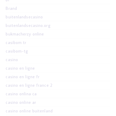
Brand
buitenlandsecasino
buitenlandsecasino.org
bukmacherzy online
casibom tr
casibom-tg
casino
casino en ligne
casino en ligne fr
casino en ligne france 2
casino onlina ca
casino online ar
casino online buitenland