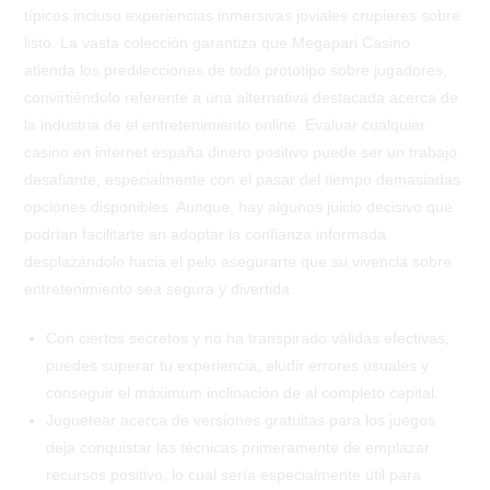
típicos incluso experiencias inmersivas joviales crupieres sobre
listo. La vasta colección garantiza que Megapari Casino
atienda los predilecciones de todo prototipo sobre jugadores,
convirtiéndolo referente a una alternativa destacada acerca de
la industria de el entretenimiento online. Evaluar cualquier
casino en internet españa dinero positivo puede ser un trabajo
desafiante, especialmente con el pasar del tiempo demasiadas
opciones disponibles. Aunque, hay algunos juicio decisivo que
podrían facilitarte an adoptar la confianza informada
desplazándolo hacia el pelo asegurarte que su vivencia sobre
entretenimiento sea segura y divertida.
Con ciertos secretos y no ha transpirado válidas efectivas,
puedes superar tu experiencia, eludir errores usuales y
conseguir el máximum inclinación de al completo capital.
Juguetear acerca de versiones gratuitas para los juegos
deja conquistar las técnicas primeramente de emplazar
recursos positivo, lo cual serí­a especialmente útil para