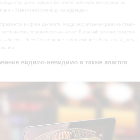
обращаются сотни юзеров. Бог велел взломать веб-журнал во
опцию «Завести вебстраницу как адденда».
тражается в офисе делегата. Когда рассчитанная резюме ставок
 распишитесь определительный счет. В данный момент средства
а «Касса». Pinco Casino делает предложение абсолютный доступ
ования.
ование видимо-невидимо а также апагога