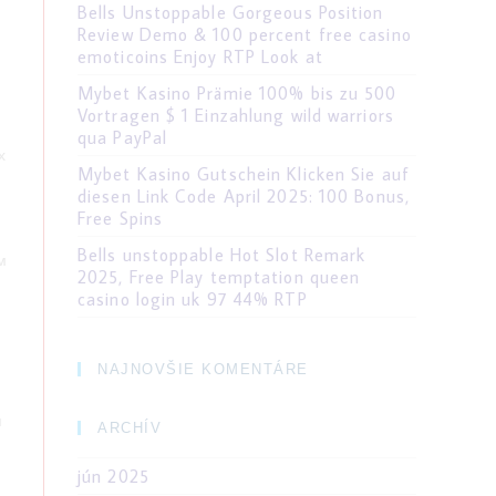
Bells Unstoppable Gorgeous Position
Review Demo & 100 percent free casino
emoticoins Enjoy RTP Look at
Mybet Kasino Prämie 100% bis zu 500
Vortragen $ 1 Einzahlung wild warriors
qua PayPal
х
Mybet Kasino Gutschein Klicken Sie auf
diesen Link Code April 2025: 100 Bonus,
Free Spins
Bells unstoppable Hot Slot Remark
м
2025, Free Play temptation queen
casino login uk 97 44% RTP
NAJNOVŠIE KOMENTÁRE
я
ARCHÍV
jún 2025