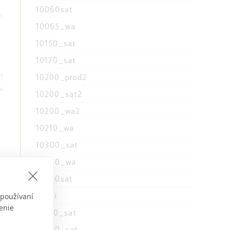
10060sat
т
10065_wa
10150_sat
10170_sat
т
10200_prod2
ь
10200_sat2
10200_wa2
10210_wa
10300_sat
10300_wa
ь
10300sat
1030i
 používaní
enie
10310_sat
10390_sat