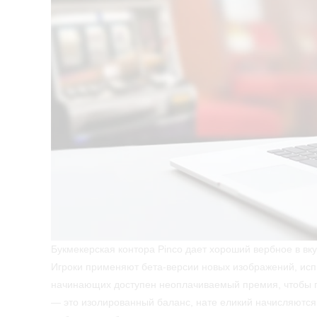
Букмекерская контора Pinco дает хороший вербное в вку
Игроки применяют бета-версии новых изображений, испы
начинающих доступен неоплачиваемый премия, чтобы п
— это изолированный баланс, нате еликий начисляются