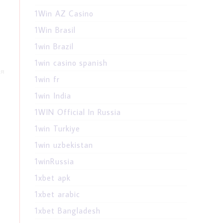
1Win AZ Casino
1Win Brasil
1win Brazil
1win casino spanish
1win fr
1win India
1WIN Official In Russia
1win Turkiye
1win uzbekistan
1winRussia
1xbet apk
1xbet arabic
1xbet Bangladesh