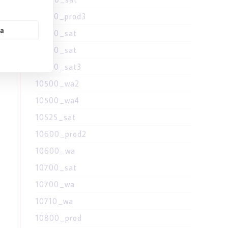
10400_prod3
ia
10400_sat
10500_sat
10500_sat3
10500_wa2
10500_wa4
10525_sat
10600_prod2
10600_wa
10700_sat
10700_wa
10710_wa
10800_prod