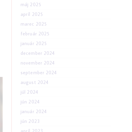
máj 2025
apríl 2025
marec 2025
február 2025
január 2025
december 2024
november 2024
september 2024
august 2024
júl 2024
jún 2024
január 2024
jún 2023
apríl 2023