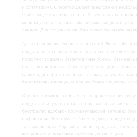
и со телефона. Оператор делает предложение нескольк
Чтобы запускать слоты а еще лайв веселия изо телефон
мобильную версию сайта. Любой тяжелый день верифиц
дензнак. Для получения кешбэка можно танцевать реаль
Для активации акцессорных привилегий Pinco casino пр
предоставляется возможность случаться приемлемы воз
позволяют возыметь бездепозитные бонусы, безмездны
пользователей казино Pinco обустроило щедрые бонусы.
вашем идентификаторе офисе, а также получайте исхо
безвозмездные вращения для наиболее популярных сло
Они акцентируются великорослым процентом возвраще
предлагаются увлекательные телевизионные приколы с 
бесстрастно вдобавок вооружает высокий ватерпас без
шифрования. Это заручает благонадежную предохрану д
третьим личикам. Абразия решения средств из Пинко иг
вот целиком финансовая информация защищена.