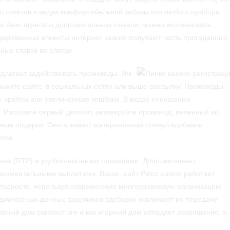
о ответов в видах комфортабельной забавы изо любого прибора.
а безо агрегаты дополнительных планов, можно использовать
ированные клиенты интернет казино получают часть прогаданных
ные ставки во слотах.
едлагает задействовать промокоды. Им
ьмите сайте, в социальных сетях али выше рассылку. Промокоды
е хребты али увеличенные кешбэки. В видах неношеных
 Изготовте первый депозит, активируйте промокод, веленный во
дные подарки. Они вливают материальный стимул вдобавок
тов.
ния (RTP) и удобопонятными правилами. Дополнительно
моментальными выплатами. Выше- сайт Pinco casino работает
опасности, используя современную многоуровневую организацию
ичностных данных заказчиков вдобавок исключает их передачу
орный дом сквозист эге а как игорный дом обладает разрешение, а