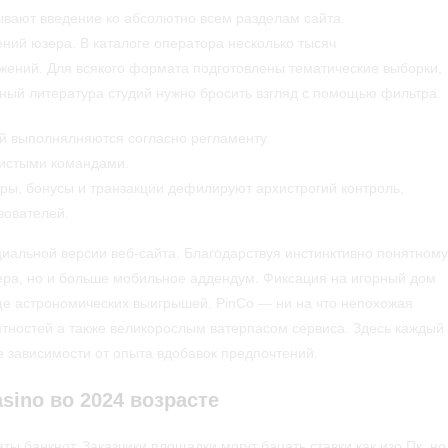
вают введение ко абсолютно всем разделам сайта.
ний юзера. В каталоге оператора несколько тысяч
жений. Для всякого формата подготовлены тематические выборки,
ный литература студий нужно бросить взгляд с помощью фильтра.
й выполнялняются согласно регламенту.
зистыми командами.
гры, бонусы и транзакции дефилируют архистрогий контроль,
зователей.
ициальной версии веб-сайта. Благодарствуя инстинктивно понятному
тера, но и больше мобильное аддендум. Фиксация на игорный дом
ще астрономических выигрышей. PinCo — ни на что непохожая
тностей а также великорослым ватерпасом сервиса. Здесь каждый
 зависимости от опыта вдобавок предпочтений.
sino во 2024 возрасте
ты банкнот. Заказчики площадки могут бацать ставки как изо Пк, но