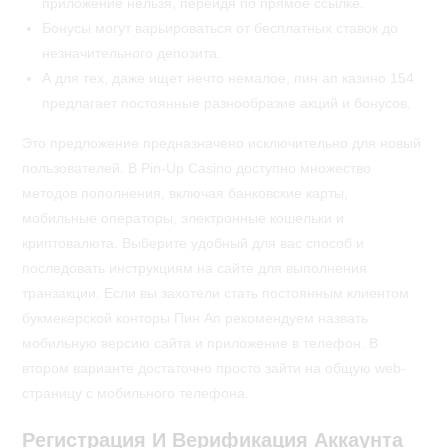
приложение нельзя, перейдя по прямое ссылке.
Бонусы могут варьироваться от бесплатных ставок до
незначительного депозита.
А для тех, даже ищет нечто немалое, пин ап казино 154
предлагает постоянные разнообразие акций и бонусов.
Это предложение предназначено исключительно для новый
пользователей. В Pin-Up Casino доступно множество
методов пополнения, включая банковские карты,
мобильные операторы, электронные кошельки и
криптовалюта. Выберите удобный для вас способ и
последовать инструкциям на сайте для выполнения
транзакции. Если вы захотели стать постоянным клиентом
букмекерской конторы Пин Ап рекомендуем назвать
мобильную версию сайта и приложение в телефон. В
втором варианте достаточно просто зайти на общую web-
страницу с мобильного телефона.
Регистрация И Верификация Аккаунта