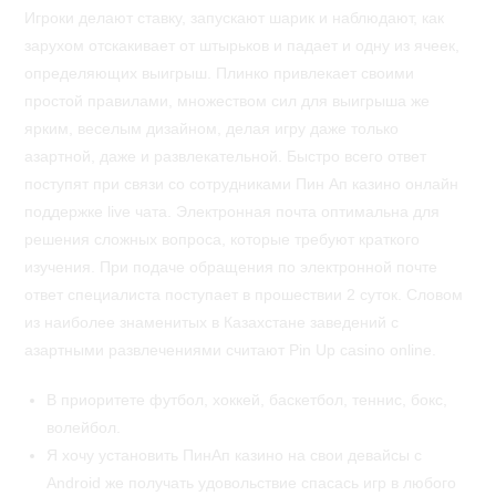
Игроки делают ставку, запускают шарик и наблюдают, как
зарухом отскакивает от штырьков и падает и одну из ячеек,
определяющих выигрыш. Плинко привлекает своими
простой правилами, множеством сил для выигрыша же
ярким, веселым дизайном, делая игру даже только
азартной, даже и развлекательной. Быстро всего ответ
поступят при связи со сотрудниками Пин Ап казино онлайн
поддержке live чата. Электронная почта оптимальна для
решения сложных вопроса, которые требуют краткого
изучения. При подаче обращения по электронной почте
ответ специалиста поступает в прошествии 2 суток. Словом
из наиболее знаменитых в Казахстане заведений с
азартными развлечениями считают Pin Up casino online.
В приоритете футбол, хоккей, баскетбол, теннис, бокс,
волейбол.
Я хочу установить ПинАп казино на свои девайсы с
Android же получать удовольствие спасась игр в любого