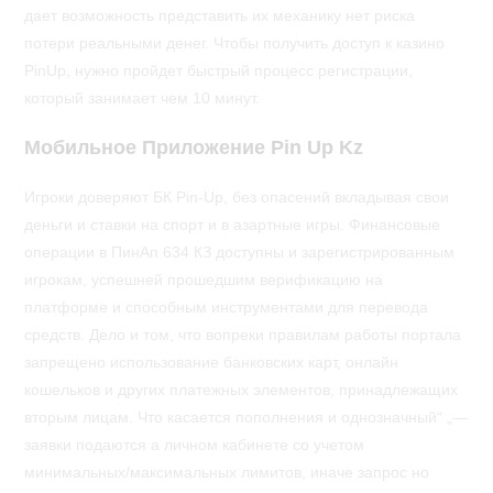
дает возможность представить их механику нет риска
потери реальными денег. Чтобы получить доступ к казино
PinUp, нужно пройдет быстрый процесс регистрации,
который занимает чем 10 минут.
Мобильное Приложение Pin Up Kz
Игроки доверяют БК Pin-Up, без опасений вкладывая свои
деньги и ставки на спорт и в азартные игры. Финансовые
операции в ПинАп 634 КЗ доступны и зарегистрированным
игрокам, успешней прошедшим верификацию на
платформе и способным инструментами для перевода
средств. Дело и том, что вопреки правилам работы портала
запрещено использование банковских карт, онлайн
кошельков и других платежных элементов, принадлежащих
вторым лицам. Что касается пополнения и однозначный“ „—
заявки подаются а личном кабинете со учетом
минимальных/максимальных лимитов, иначе запрос но