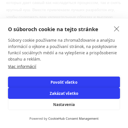
которых дает самый как насладиться процессом, так и снять
крупный куш. Вместе привлекаем лучших разработок игр,
чтобы содержать вам увлекательные образах и высокую
отдачу.
O súboroch cookie na tejto stránke
Процедура Регистрации И Верификации
Súbory cookie používame na zhromažďovanie a analýzu
а Платформе Казино Пин Ап
informácií o výkone a používaní stránok, na poskytovanie
funkcií sociálnych médií a na vylepšenie a prispôsobenie
А букмекерской конторе Pin Up зарегистрироваться надо
obsahu a reklám.
через десктопный сайт. Тем, кто использует мобильное
Viac informácií
приложение для Android или iOS, будет удобнее
зарегистрироваться через него. Выше я сделал обзор, какие
Povoliť všetko
шаги также регистрация в БК Pin Up. Откройте официальный
Zakázať všetko
сайт Пин Ап и нажмите кнопку „Регистрация“. Помимо
внимания к содержанию отзывов, можно ищете
Nastavenia
информацию на независимых платформах и форумах, где
игроки обмениваются своими историями только опытом
Powered by
CookieHub Consent Management
использования Пинап Казахстан.