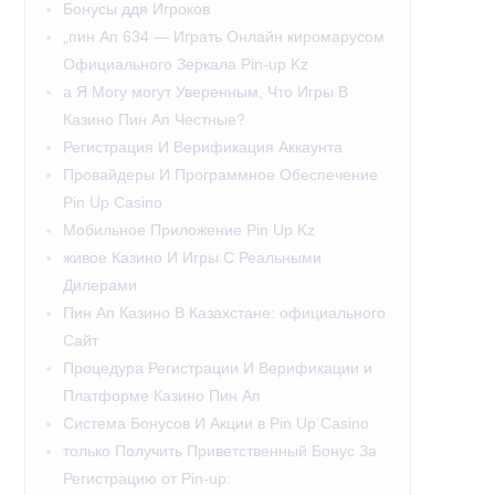
Бонусы ддя Игроков
„пин Ап 634 — Играть Онлайн киромарусом
Официального Зеркала Pin-up Kz
а Я Могу могут Уверенным, Что Игры В
Казино Пин Ап Честные?
Регистрация И Верификация Аккаунта
Провайдеры И Программное Обеспечение
Pin Up Casino
Мобильное Приложение Pin Up Kz
живое Казино И Игры С Реальными
Дилерами
Пин Ап Казино В Казахстане: официального
Сайт
Процедура Регистрации И Верификации и
Платформе Казино Пин Ап
Система Бонусов И Акции в Pin Up Casino
только Получить Приветственный Бонус За
Регистрацию от Pin-up: