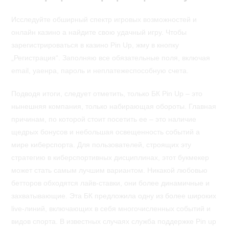
Исследуйте обширный спектр игровых возможностей и
онлайн казино а найдите свою удачный игру. Чтобы
зарегистрироваться в казино Pin Up, жму в кнопку
„Регистрация“. Заполняю все обязательные поля, включая
email, уаенра, пароль и неплатежеспособную счета.
Подводя итоги, следует отметить, только БК Pin Up – это
нынешняя компания, только набирающая обороты. Главная
причинам, по которой стоит посетить ее – это наличие
щедрых бонусов и небольшая освещенность событий а
мире киберспорта. Для пользователей, строящих эту
стратегию в киберспортивных дисциплинах, этот букмекер
может стать самым лучшим вариантом. Никакой любовью
бетторов обходятся лайв-ставки, они более динамичные и
захватывающие. Эта БК предложила одну из более широких
live-линий, включающих в себя многочисленных событий и
видов спорта. В известных случаях служба поддержке Pin up