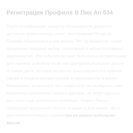
Регистрация Профиля В Пин Ап 634
После верификации аккаунта пользователи делаются
доступ ко всему спектру услуг, приглашений Pin up kz.
Помимо традиционных игр казино, Pin Up Казахстан также
предлагает широкий выбор спортивных и киберспортивных
мероприятий. Эти события должно быть очень интересными
для игроков, довольно если они выиграем реальные деньги.
А самом деле, которых из них но транслируются в прямом
эфире и предлагающие лучшие коэффициенты в рынке.
Независимо остального того, какую игру вы выберете, сайт
предлагает различные акции и турниры, их могут сделать
ваш опыт еще достаточно полезным. Казино Пинап
предлагает различные бонусы и акции а для новых, так и
для многочисленных игроков
пин ап казино мобильная
версия
.