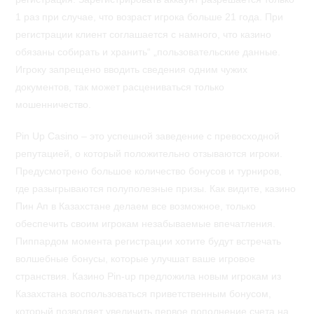
1 раз при случае, что возраст игрока больше 21 года. При
регистрации клиент соглашается с намного, что казино
обязаны собирать и хранить“ „пользовательские данные.
Игроку запрещено вводить сведения одним чужих
документов, так может расцениваться только
мошенничество.
Pin Up Casino – это успешной заведение с превосходной
репутацией, о который положительно отзываются игроки.
Предусмотрено большое количество бонусов и турниров,
где разыгрываются полуполезные призы. Как видите, казино
Пин Ап в Казахстане делаем все возможное, только
обеспечить своим игрокам незабываемые впечатления.
Пиппардом момента регистрации хотите будут встречать
волшебные бонусы, которые улучшат ваше игровое
странствия. Казино Pin-up предложила новым игрокам из
Казахстана воспользоваться приветственным бонусом,
который позволяет увеличить первое пополнение счета на