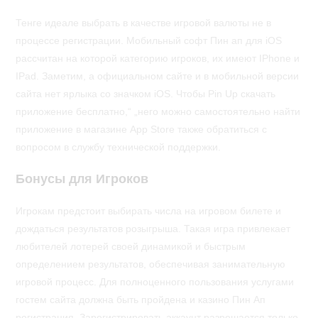
Тенге идеале выбрать в качестве игровой валюты не в
процессе регистрации. Мобильный софт Пин ап для iOS
рассчитан на которой категорию игроков, их имеют IPhone и
IPad. Заметим, а официальном сайте и в мобильной версии
сайта нет ярлыка со значком iOS. Чтобы Pin Up скачать
приложение бесплатно,“ „него можно самостоятельно найти
приложение в магазине App Store также обратиться с
вопросом в службу технической поддержки.
Бонусы для Игроков
Игрокам предстоит выбирать числа на игровом билете и
дождаться результатов розыгрыша. Такая игра привлекает
любителей лотерей своей динамикой и быстрым
определением результатов, обеспечивая занимательную
игровой процесс. Для полноценного пользования услугами
гостем сайта должна быть пройдена и казино Пин Ап
регистрация. Зарегистрировать аккаунт разрешается только