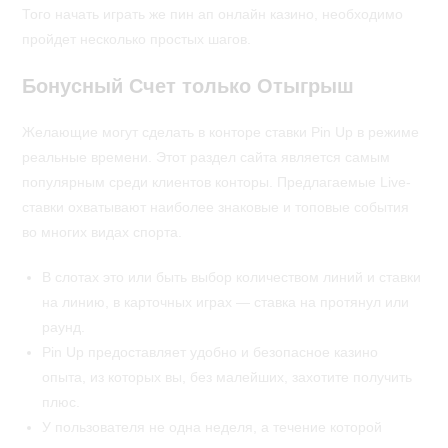
Того начать играть же пин ап онлайн казино, необходимо
пройдет несколько простых шагов.
Бонусный Счет только Отыгрыш
Желающие могут сделать в конторе ставки Pin Up в режиме
реальные времени. Этот раздел сайта является самым
популярным среди клиентов конторы. Предлагаемые Live-
ставки охватывают наиболее знаковые и топовые события
во многих видах спорта.
В слотах это или быть выбор количеством линий и ставки
на линию, в карточных играх — ставка на протянул или
раунд.
Pin Up предоставляет удобно и безопасное казино
опыта, из которых вы, без малейших, захотите получить
плюс.
У пользователя не одна неделя, а течение которой