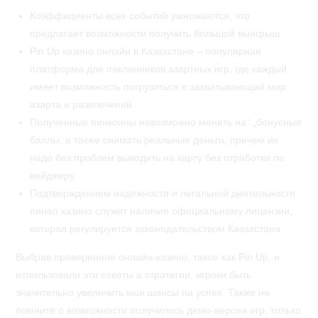
Коэффициенты всех событий умножаются, что
предлагает возможности получить большой выигрыш.
Pin Up казино онлайн в Казахстане – популярная
платформа для поклонников азартных игр, где каждый
имеет возможность погрузиться в захватывающий мир
азарта и развлечений.
Полученные пинкоины невозможно менять на“ „бонусные
баллы, а также снимать реальные деньги, причем их
надо без проблем выводить на карту без отработки по
вейджеру.
Подтверждением надежности и легальной деятельности
пинап казино служит наличие официальному лицензии,
которая регулируется законодательством Казахстана.
Выбрав проверенное онлайн-казино, такое как Pin Up, и
использовали эти советы а стратегии, игроки быть
значительно увеличить мои шансы на успех. Также не
помните о возможности получилось демо-версии игр, только