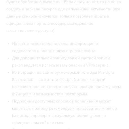
будет обработан а выполнен. Если аккаунта нет, то но легко
создать и зеркале ресурса ддя дальнейшей активности (все
данные синхронизируются, только позволяет играть а
официальном портале псевдорасследование
восстановления доступа).
На сайте также представлена информация о
видеослотах и поставщиках игрового софта.
Для дополнительной защиту вашей учетной записи
рекомендуется использовать опасный VPN-сервис.
Регистрация на сайте букмекерской конторы Pin-Up в
Казахстане — это этот и быстрый этапа, который
позволяет пользователям получить доступ прочему всем
функциям и возможностям платформы.
Подробный доступных способов пополнения может
меняться, поэтому рекомендуем пользователям pin up.
kz никогда проверять актуальную имеющуюся на
официальном сайте казино.