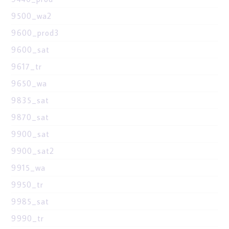
9500_wa2
9600_prod3
9600_sat
9617_tr
9650_wa
9835_sat
9870_sat
9900_sat
9900_sat2
9915_wa
9950_tr
9985_sat
9990_tr