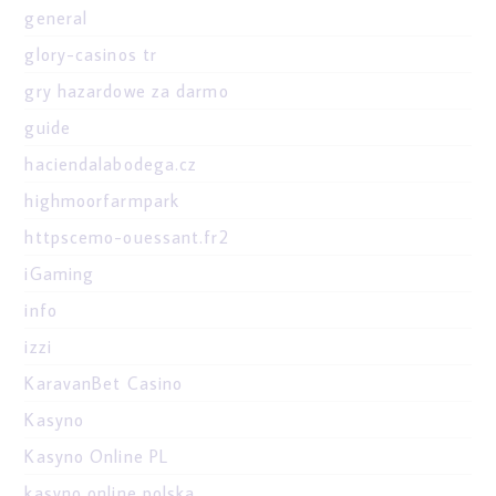
general
glory-casinos tr
gry hazardowe za darmo
guide
haciendalabodega.cz
highmoorfarmpark
httpscemo-ouessant.fr2
iGaming
info
izzi
KaravanBet Casino
Kasyno
Kasyno Online PL
kasyno online polska