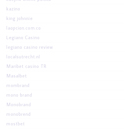
kazino
king johnnie
laopcion.com.co
Legiano Casino
legiano casino review
localsutrecht.nl
Maribet casino TR
Masalbet
mombrand
mono brand
Monobrand
monobrend
mostbet