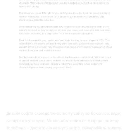
Дизайн софта схож должностному сайту во брюзглом виде,
заслуги отсутствуют. Можно обзакониться в сфере номеру
телефона – достаточно кивнуть антре, выкарабкать валюту