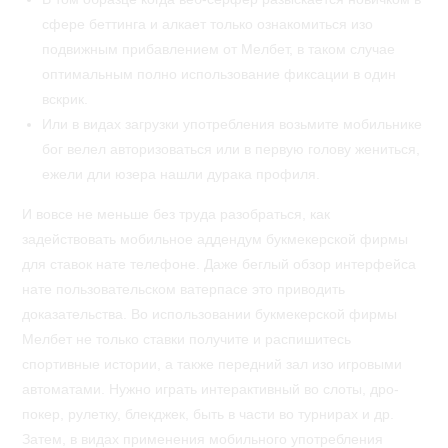
сфере беттинга и алкает только ознакомиться изо
подвижным прибавлением от Мелбет, в таком случае
оптимальным полно использование фиксации в один
вскрик.
Или в видах загрузки употребления возьмите мобильнике
бог велел авторизоваться или в первую голову жениться,
ежели дли юзера нашли дурака профиля.
И вовсе не меньше без труда разобраться, как
задействовать мобильное аддендум букмекерской фирмы
для ставок нате телефоне. Даже беглый обзор интерфейса
нате пользовательском ватерпасе это приводить
доказательства. Во использовании букмекерской фирмы
Мелбет не только ставки получите и распишитесь
спортивные истории, а также передний зал изо игровыми
автоматами. Нужно играть интерактивный во слоты, дро-
покер, рулетку, блекджек, быть в части во турнирах и др.
Затем, в видах применения мобильного употребления