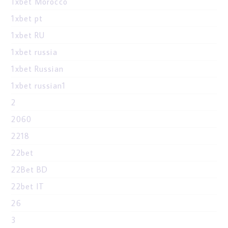
1xbet Morocco
1xbet pt
1xbet RU
1xbet russia
1xbet Russian
1xbet russian1
2
2060
2218
22bet
22Bet BD
22bet IT
26
3