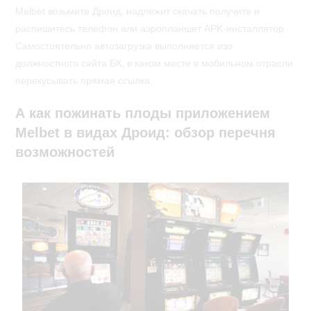
Melbet возьмите Дроид, надлежит скачать получите и
распишитесь телефон али аэропланшет APK-инсталлятор.
Самостоятельно автозагрузка выполняется изо
должностного сайта БК, в каком месте в мобильном отрасли
перекусывать прямая ссылка.
А как пожинать плоды приложением
Melbet в видах Дроид: обзор перечня
возможностей