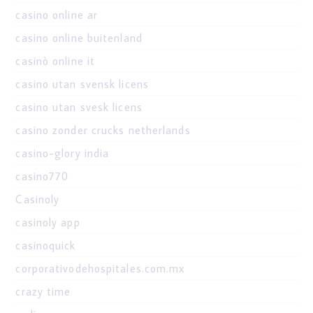
casino online ar
casino online buitenland
casinò online it
casino utan svensk licens
casino utan svesk licens
casino zonder crucks netherlands
casino-glory india
casino770
Casinoly
casinoly app
casinoquick
corporativodehospitales.com.mx
crazy time