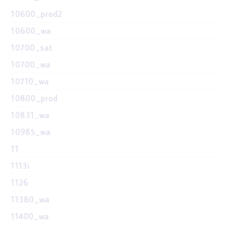
10600_prod2
10600_wa
10700_sat
10700_wa
10710_wa
10800_prod
10831_wa
10985_wa
11
1113i
1126
11380_wa
11400_wa