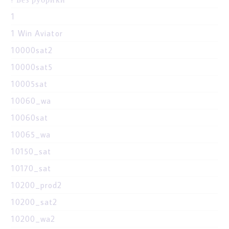
1
1 Win Aviator
10000sat2
10000sat5
10005sat
10060_wa
10060sat
10065_wa
10150_sat
10170_sat
10200_prod2
10200_sat2
10200_wa2