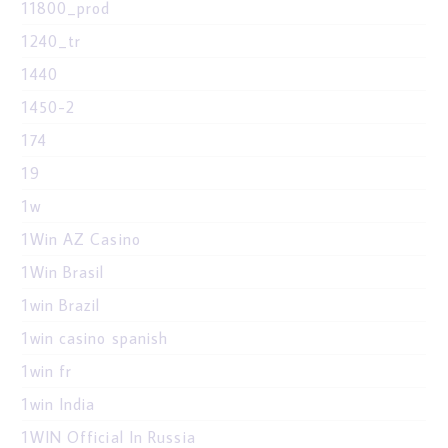
11800_prod
1240_tr
1440
1450-2
174
19
1w
1Win AZ Casino
1Win Brasil
1win Brazil
1win casino spanish
1win fr
1win India
1WIN Official In Russia