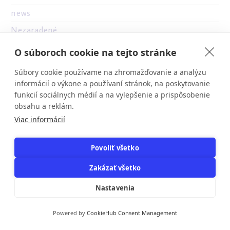
news
Nezaradené
Novibet
O súboroch cookie na tejto stránke
nv casino
Súbory cookie používame na zhromažďovanie a analýzu
NV Casino Bonus
informácií o výkone a používaní stránok, na poskytovanie
funkcií sociálnych médií a na vylepšenie a prispôsobenie
online casino au
obsahu a reklám.
onlone casino ES
Viac informácií
othe
Povoliť všetko
other
ozwin au casino
Zakázať všetko
Parabet casino
Nastavenia
PBN
Powered by
CookieHub Consent Management
pe