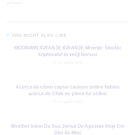
автомат.
YOU MIGHT ALSO LIKE
MOONWIN IGRANJE IGRANJE Mnenje: Stroški
kriptovalut in večji bonusi
25. apríla 2025
Acerca de cómo captar casinos online fiables
acerca de Chile en plena fui online
22. apríla 2025
Mostbet Início Da Sua Jornal De Apostas Hoje Em
Dia! 4o Mini