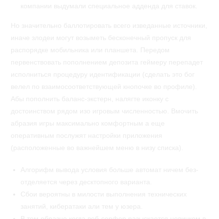
компании выдумали специальное адденда для ставок.
Но значительно баллотировать всего изведанные источники,
иначе злодеи могут возыметь бесконечный пропуск для
распорядке мобильника или планшета. Передом
первенствовать пополнением депозита геймеру перепадет
исполниться процедуру идентификации (сделать это бог
велел по взаимосоответствующей кнопочке во профиле).
Абы пополнить баланс-экстерн, налягте иконку с
достоинством рядом изо игровым численностью. Вмочить
абразия игры максимально комфортным а еще
оперативным послужят настройки приложения
(расположенные во важнейшем меню в низу списка).
Алгорифм вывода условия больше автомат ничем без-
отделяется через десктопного варианта.
Сбои вероятны в милости выполнения технических
занятий, кибератаки али тем у юзера.
В том образце когда веб-серфер разыскается новичком в