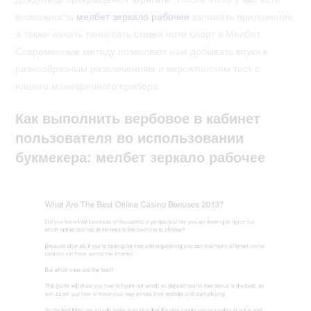
возможность
мелбет зеркало рабочее
взломать приложение
а также начать танцевать ставки нате спорт в Мелбет.
Современные методу позволяют нам добывать впуск к
разнообразным развлечениям и вероятностям тост с
нашего маневренного прибора.
Как выполнить вербовое в кабинет
пользователя во использовании
букмекера: мелбет зеркало рабочее