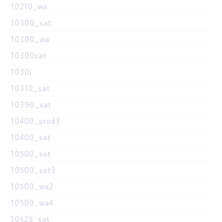
10210_wa
10300_sat
10300_wa
10300sat
1030i
10310_sat
10390_sat
10400_prod3
10400_sat
10500_sat
10500_sat3
10500_wa2
10500_wa4
10525_sat