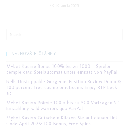
10. apríla 2025
Search
for:
NAJNOVŠIE ČLÁNKY
Mybet Kasino Bonus 100% bis zu 1000 – Spielen
temple cats Spielautomat unter einsatz von PayPal
Bells Unstoppable Gorgeous Position Review Demo &
100 percent free casino emoticoins Enjoy RTP Look
at
Mybet Kasino Prämie 100% bis zu 500 Vortragen $ 1
Einzahlung wild warriors qua PayPal
Mybet Kasino Gutschein Klicken Sie auf diesen Link
Code April 2025: 100 Bonus, Free Spins