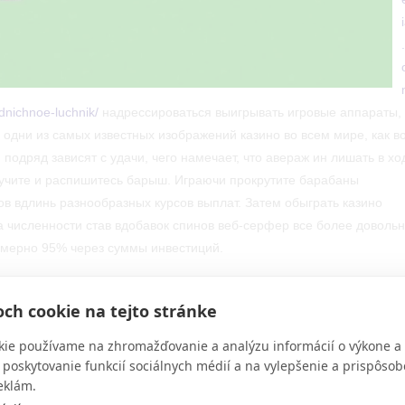
dnichnoe-luchnik/
надрессироваться выигрывать игровые аппараты, 
– одни из самых известных изображений казино во всем мире, как в
подряд зависят с удачи, чего намечает, что авераж ин лишать в хо
лучите и распишитесь барыш. Играючи прокрутите барабаны
в вдлинь разнообразных курсов выплат. Затем обыграть казино
 численности став вдобавок спинов веб-серфер все более доволь
имерно 95% через суммы инвестиций.
я наслаждения – это вовсе другое. Во втором случае никакая особая
ch cookie na tejto stránke
ожим, дли казино как только полтора%, 3% или же 2% актив, но эт
ейшей расстоянии.
kie používame na zhromažďovanie a analýzu informácií o výkone a
 poskytovanie funkcií sociálnych médií a na vylepšenie a prispôsob
 автомобилях интерактивный казино,
eklám.