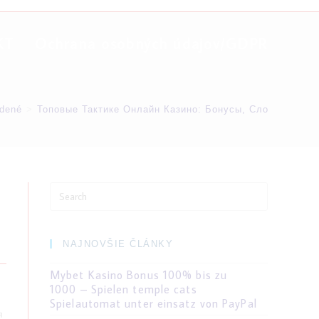
KT
Ochrana osobných údajov/GDPR
dené
>
Топовые Тактике Онлайн Казино: Бонусы, Слоты а еще
Search
for:
NAJNOVŠIE ČLÁNKY
Mybet Kasino Bonus 100% bis zu
1000 – Spielen temple cats
Spielautomat unter einsatz von PayPal
я