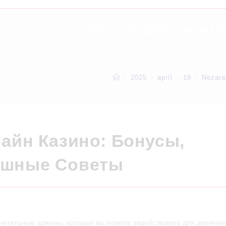
O NÁS
SLUŽBY
KONTA
>
2025
>
apríl
>
19
>
Nezara
айн Казино: Бонусы,
ышные Советы
нительные аржаны, которые вы можете задействовать для верчени