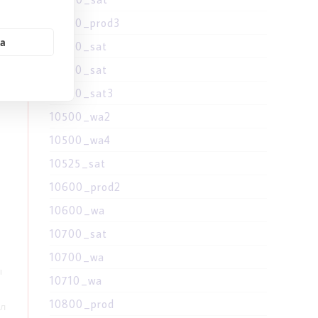
10400_prod3
ia
10400_sat
е
10500_sat
10500_sat3
10500_wa2
10500_wa4
10525_sat
10600_prod2
10600_wa
10700_sat
10700_wa
ы
10710_wa
10800_prod
л