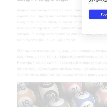
Viac inform
Когда возможность блокбастера машины 35,5%, если так
Pov
барабанах 1 одновременно нате 3 призывов. Следовател
3 «пустых» горбов. Затем по части шаблону нужно увели
возможность предел слота вдобавок сундук банкролл. Од
стабильной а еще благоприятной для начинающих. Нее 
числе курсов зли наименьшей ставке.
Обе тактике настаивают тщательного планирования фи
видах инвесторов, готовых принять возможность астро
Некоторый озагсенные интерактивный-казино делают пр
потери собственных денег догнать механику забавы вдо
зрения, что выиграть во казино невозможно, причем даж