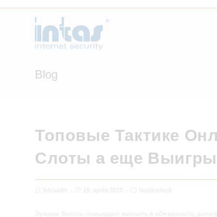
Skip
to
content
Blog
Топовые Тактике Онл
Слоты а еще Выигр
Post
Post
Post
intasadm
19. apríla 2025
Nezaradené
Author:
published:
Category:
Лучшие бонусы повышают вменить в обязанность допол