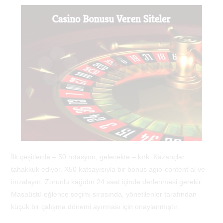
İlk çeşitlerde – 50 rotasyon, gelecekte – kırk. Kazançlar
tahakkuk ediyor. X50 katsayısıyla bir bonus agio-content al ve
imzalayın. Zorunlu kağıdın 24 saat içinde derlenmesi gerekir.
Masaüstü eğlence seçimi sırasında, yönetilenler tarafından
küçük bir çalışma dönemi ayırması için onaylanmıştır.