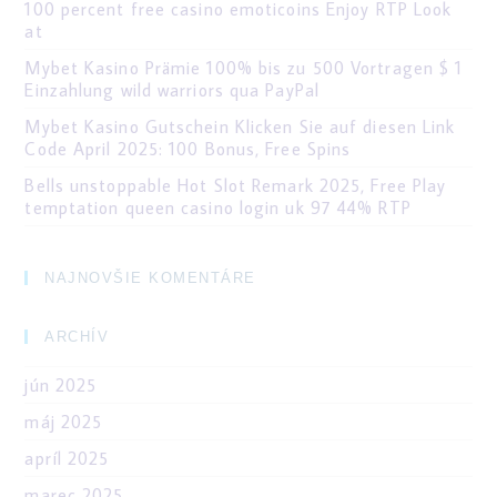
100 percent free casino emoticoins Enjoy RTP Look
at
Mybet Kasino Prämie 100% bis zu 500 Vortragen $ 1
Einzahlung wild warriors qua PayPal
Mybet Kasino Gutschein Klicken Sie auf diesen Link
Code April 2025: 100 Bonus, Free Spins
Bells unstoppable Hot Slot Remark 2025, Free Play
temptation queen casino login uk 97 44% RTP
NAJNOVŠIE KOMENTÁRE
ARCHÍV
jún 2025
máj 2025
apríl 2025
marec 2025