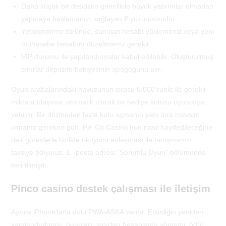
Daha küçük bir depozito genellikle büyük yatırımlar olmadan
yapmaya başlamanızı sağlayan ₽ yüzüncüsüdür.
Yetkilendirme türünde, sunulan hesabı yüklemeniz veya yeni
muhasebe hesabını düzeltmeniz gerekir.
VIP durumu ile yapılandırmalar kabul edilebilir. Oluşturulmuş
sınırlar depozito bakiyesinin apagogunu alır.
Oyun arabalarındaki havuzunun cirosu 5.000 ruble ile gerekli
miktara ulaşırsa, otomatik olarak bir hediye kutusu oyuncuya
yatırılır. Bir düzineden fazla kutu açmanın yanı sıra mevsim
olmanız gereken gün. Pin Co Casino’nun nasıl kaydedileceğine
dair görevlerle birlikte okuyucu anlaşması ile tanışmanızı
tavsiye ediyoruz. E -posta adresi “Sorumlu Oyun” bölümünde
belirtilmiştir.
Pinco casino destek çalışması ile iletişim
Ayrıca iPhone’larla dolu PWA-ASKA vardır. Etkinliğin yeniden
yapılandırılması, puanları, sınırları hesaplama yöntemi, ödül