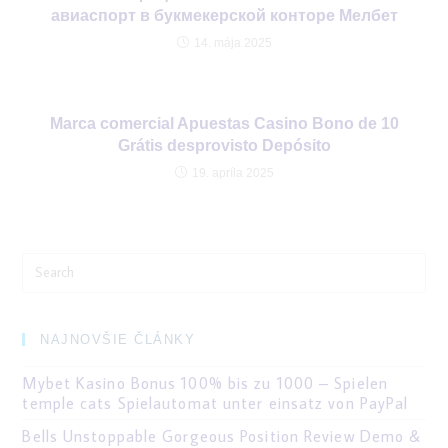
авиаспорт в букмекерской конторе Мелбет
14. mája 2025
Marca comercial Apuestas Casino Bono de 10
Grátis desprovisto Depósito
19. apríla 2025
Search
for:
NAJNOVŠIE ČLÁNKY
Mybet Kasino Bonus 100% bis zu 1000 – Spielen
temple cats Spielautomat unter einsatz von PayPal
Bells Unstoppable Gorgeous Position Review Demo &