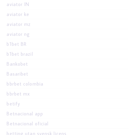
aviator IN
aviator ke
aviator mz
aviator ng
b1bet BR
b1bet brazil
Bankobet
Basaribet
bbrbet colombia
bbrbet mx
betify
Betnacional app
Betnacional oficial
betting utan svensk licens