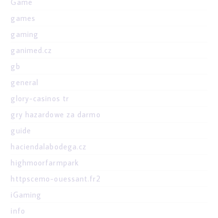
Game
games
gaming
ganimed.cz
gb
general
glory-casinos tr
gry hazardowe za darmo
guide
haciendalabodega.cz
highmoorfarmpark
httpscemo-ouessant.fr2
iGaming
info