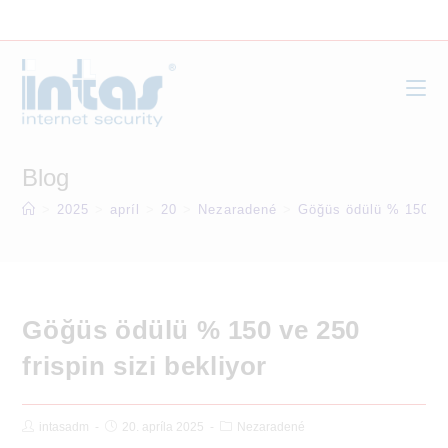
Skip
to
content
Blog
>
2025
>
apríl
>
20
>
Nezaradené
>
Göğüs ödülü % 150 ve 
Göğüs ödülü % 150 ve 250
frispin sizi bekliyor
Post
Post
Post
intasadm
20. apríla 2025
Nezaradené
Author:
published:
Category: