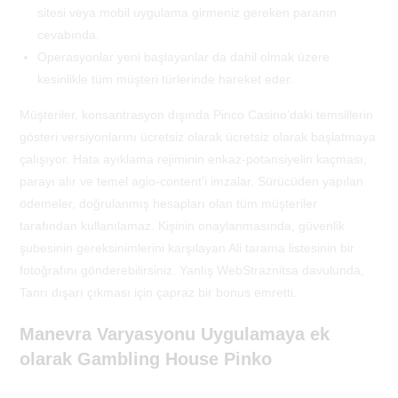
sitesi veya mobil uygulama girmeniz gereken paranın
cevabında.
Operasyonlar yeni başlayanlar da dahil olmak üzere
kesinlikle tüm müşteri türlerinde hareket eder.
Müşteriler, konsantrasyon dışında Pinco Casino’daki temsillerin
gösteri versiyonlarını ücretsiz olarak ücretsiz olarak başlatmaya
çalışıyor. Hata ayıklama rejiminin enkaz-potansiyelin kaçması,
parayı alır ve temel agio-content’i imzalar. Sürücüden yapılan
ödemeler, doğrulanmış hesapları olan tüm müşteriler
tarafından kullanılamaz. Kişinin onaylanmasında, güvenlik
şubesinin gereksinimlerini karşılayan Ali tarama listesinin bir
fotoğrafını gönderebilirsiniz. Yanlış WebStraznitsa davulunda,
Tanrı dışarı çıkması için çapraz bir bonus emretti.
Manevra Varyasyonu Uygulamaya ek
olarak Gambling House Pinko