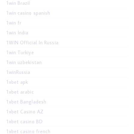
1win Brazil
1win casino spanish
1win fr
1win India
1WIN Official In Russia
1win Turkiye
1win uzbekistan
1winRussia
1xbet apk
1xbet arabic
1xbet Bangladesh
1xbet Casino AZ
1xbet casino BD
1xbet casino french