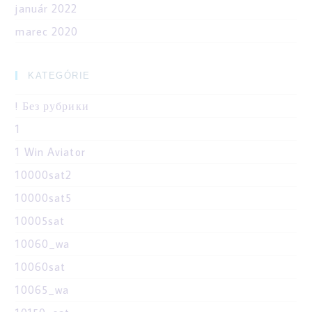
január 2022
marec 2020
KATEGÓRIE
! Без рубрики
1
1 Win Aviator
10000sat2
10000sat5
10005sat
10060_wa
10060sat
10065_wa