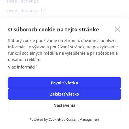
sweet bonanza
sweet bonanza TR
teacherrangerteacher
O súboroch cookie na tejto stránke
tierradecaballos.cl
uncategorised
Súbory cookie používame na zhromažďovanie a analýzu
informácií o výkone a používaní stránok, na poskytovanie
uncategorized
funkcií sociálnych médií a na vylepšenie a prispôsobenie
vektor-landkarte.at
obsahu a reklám.
Viac informácií
verde casino hungary
verde casino poland
Povoliť všetko
verde casino romania
Zakázať všetko
Vovan Casino
vulkan vegas
Nastavenia
vulkan vegas germany
Powered by
CookieHub Consent Management
vulkan vegas kasyno