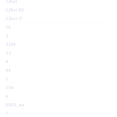
22bet
22Bet BD
22bet IT
26
3
3240
33
4
44
5
554i
6
6860_wa
7