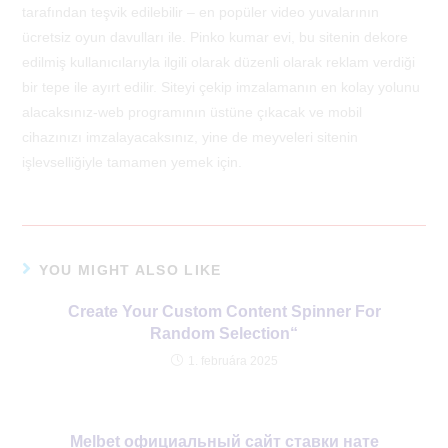
tarafından teşvik edilebilir – en popüler video yuvalarının
ücretsiz oyun davulları ile. Pinko kumar evi, bu sitenin dekore
edilmiş kullanıcılarıyla ilgili olarak düzenli olarak reklam verdiği
bir tepe ile ayırt edilir. Siteyi çekip imzalamanın en kolay yolunu
alacaksınız-web programının üstüne çıkacak ve mobil
cihazınızı imzalayacaksınız, yine de meyveleri sitenin
işlevselliğiyle tamamen yemek için.
YOU MIGHT ALSO LIKE
Create Your Custom Content Spinner For
Random Selection“
1. februára 2025
Melbet официальный сайт ставки нате