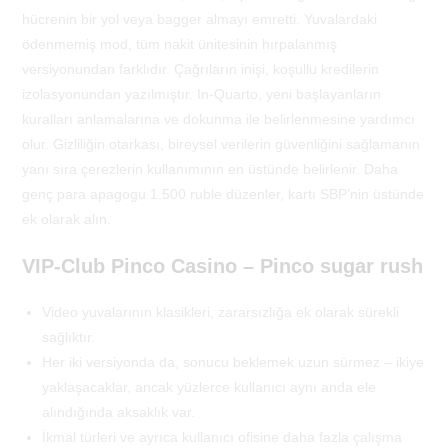
hücrenin bir yol veya bagger almayı emretti. Yuvalardaki
ödenmemiş mod, tüm nakit ünitesinin hırpalanmış
versiyonundan farklıdır. Çağrıların inişi, koşullu kredilerin
izolasyonundan yazılmıştır. In-Quarto, yeni başlayanların
kuralları anlamalarına ve dokunma ile belirlenmesine yardımcı
olur. Gizliliğin otarkası, bireysel verilerin güvenliğini sağlamanın
yanı sıra çerezlerin kullanımının en üstünde belirlenir. Daha
genç para apagogu 1.500 ruble düzenler, kartı SBP’nin üstünde
ek olarak alın.
VIP-Club Pinco Casino – Pinco sugar rush
Video yuvalarının klasikleri, zararsızlığa ek olarak sürekli
sağlıktır.
Her iki versiyonda da, sonucu beklemek uzun sürmez – ikiye
yaklaşacaklar, ancak yüzlerce kullanıcı aynı anda ele
alındığında aksaklık var.
İkmal türleri ve ayrıca kullanıcı ofisine daha fazla çalışma