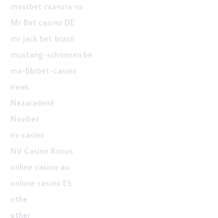
mostbet скачать ru
Mr Bet casino DE
mr jack bet brazil
mustang-schoenen.be
mx-bbrbet-casino
news
Nezaradené
Novibet
nv casino
NV Casino Bonus
online casino au
onlone casino ES
othe
other