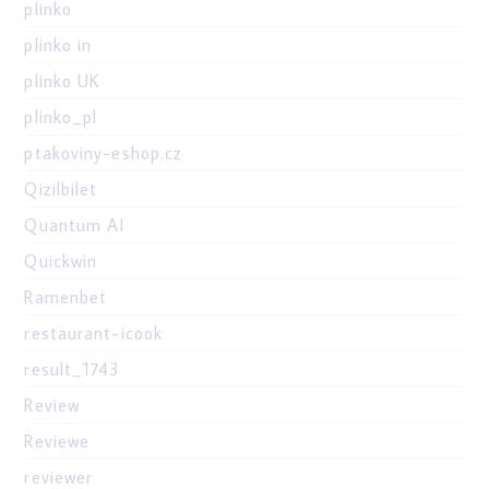
plinko
plinko in
plinko UK
plinko_pl
ptakoviny-eshop.cz
Qizilbilet
Quantum AI
Quickwin
Ramenbet
restaurant-icook
result_1743
Review
Reviewe
reviewer