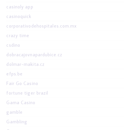
casinoly app
casinoquick
corporativodehospitales.com.mx
crazy time
csdino
dobracajovnapardubice.cz
dolmar-makita.cz
efps.be
Fair Go Casino
fortune tiger brazil
Gama Casino
gamble
Gambling