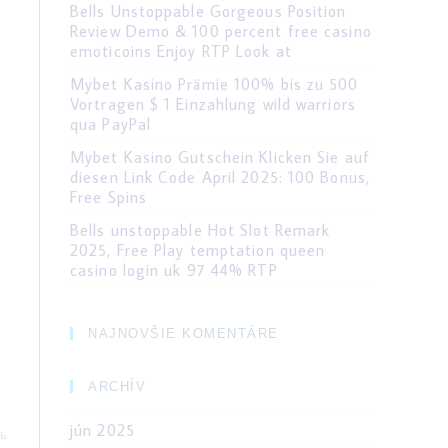
Bells Unstoppable Gorgeous Position
Review Demo & 100 percent free casino
emoticoins Enjoy RTP Look at
Mybet Kasino Prämie 100% bis zu 500
Vortragen $ 1 Einzahlung wild warriors
qua PayPal
Mybet Kasino Gutschein Klicken Sie auf
diesen Link Code April 2025: 100 Bonus,
Free Spins
Bells unstoppable Hot Slot Remark
2025, Free Play temptation queen
casino login uk 97 44% RTP
NAJNOVŠIE KOMENTÁRE
ARCHÍV
jún 2025
ь