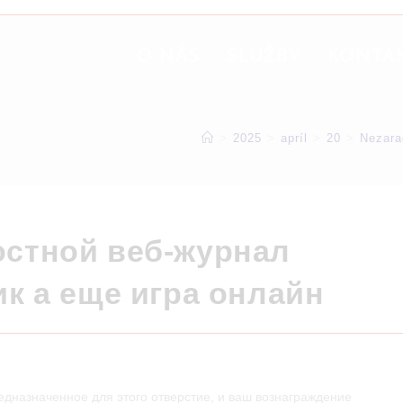
O NÁS
SLUŽBY
KONTA
>
2025
>
apríl
>
20
>
Nezara
остной веб-журнал
ик а еще игра онлайн
едназначенное для этого отверстие, и ваш вознаграждение