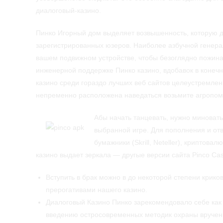
диалоговый-казино.
Пинко Игорный дом выделяет возвышенность, которую 
зарегистрированных юзеров. Наиболее азбучной генера
вашем подвижном устройстве, чтобы безоглядно пожин
инженерной поддержке Пинко казино, вдобавок в конечн
казино среди гораздо лучших веб сайтов целеустремлен
непременно расположена наведаться возьмите агропомо
Абы начать танцевать, нужно миновать
выбранной игре. Для пополнения и отв
бумажники (Skrill, Neteller), криптова
казино выдает зеркала — другые версии сайта Pinco Ca
Вступить в брак можно в до некоторой степени крико
прерогативами нашего казино.
Диалоговый Казино Пинко зарекомендовало себе как
введению остросовременных методик охраны вручен