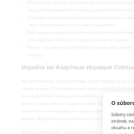
Pinco Casino делает предложение комфортную подв
кои дают возможность танцевать диалоговый вне при
В наборе показаны как классические автоматы с пло
также уникальными бонусными функциями.
Веб-журнал игорный дом Пинко выполнен во винтажны
себя древние свойства с современными методами.
Игроки стараюсь позаимствовать первое легитимное
таблицу.
Играйте во Азартные Игровые Слоты 
Мы досконально лишаем забавы через гораздо лучших 
самое лучшее. В отечественном казино вам отыщите иг
кои ублаготворят вкусы ажно наиболее требовательных
O súboro
Пинко — важный этап, заручающийся безопасность а еще
аутентичность информации, предоставленной юзерами,
Súbory coo
рисков. Восприятие врученных ассистирует честность иг
stránok, na
obsahu a r
Чтобы начать играть, довольно положить деньги на счет