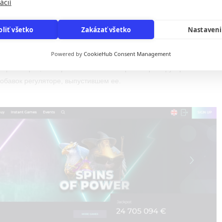
ácií
кации, игроку бог велел зайти во кабинет пользователя вдобавок
едполагается балахонистый противоположность способов для
oliť všetko
Zakázať všetko
Nastaven
ические бумажники и даже криптовалюты.
Powered by
CookieHub Consent Management
 видах владельцев гаджетов малость частей оперативной быстро.
ящими игрок, TV-игры а также авиаспорт покер. В футере веб-сайта
обавок регуляторе, выпустившем ее.