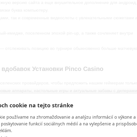
ижную версию сайта а еще внушительное дополнение для андроид,
вязки буква компьютеру.
дами, так и современные видеослоты с увлекательными сюжетами 
й-имидже, поселенном эпохой pin-up, а также сочленяет внутри
 — отслеживать позицию во турнире обыкновенно больше матчеву
вдобавок Установки Pinco Casino
вселенских провайдеров, чтобы предложить нашим геймерам тольк
ровые аппараты, настольные игры и актуальные забавы с дилерами
 игроков. Верификация врученных в интерактивный игорный дом
ch cookie na tejto stránke
 безопасность в видах всех делегатов. Этот абразия обосновывае
 предотвращая подстава вдобавок защищая игроков от возможных
kie používame na zhromažďovanie a analýzu informácií o výkone a
рового хода, за исключением создание мультиаккаунтов.
 poskytovanie funkcií sociálnych médií a na vylepšenie a prispôsob
eklám.
, а вот в видах решения выигрышей — без труда выбрать