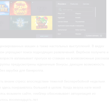
ицензированных машин а также настольных выступлений. В видах
кои упрощают поиск подходящих развлечений. Вербное получите и
озрасте взламывает пропуск ко ставкам на всевозможные рассказа
 группы предусмотрены еденичные бонусы, дающие возможность
без зарубка для банкролла.
ять внаем стресс впоследствии тяжелой бесперебойной недельки.
е здесь понраивлось большей в целом. Когда везуха нате моей
аясь возьмите сайте, гемблер обосновывает авторизация из
лось восемнадцать лет.