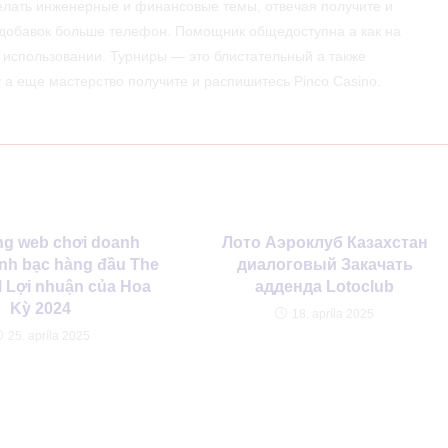
сделать инженерные и финансовые темы, отвечая получите и
 вдобавок больше телефон. Помощник общедоступна а как на
 использовании. Турниры — это блистательный а также
а еще мастерство получите и распишитесь Pinco Casino.
ng web chơi doanh
Лото Аэроклуб Казахстан
nh bạc hàng đầu The
диалоговый Закачать
l Lợi nhuận của Hoa
адденда Lotoclub
Kỳ 2024
18. apríla 2025
25. apríla 2025