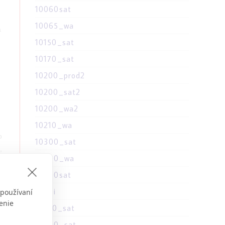
10060sat
10065_wa
а
10150_sat
10170_sat
10200_prod2
ю
10200_sat2
10200_wa2
10210_wa
о
10300_sat
,
10300_wa
т
10300sat
1030i
 používaní
enie
10310_sat
10390_sat