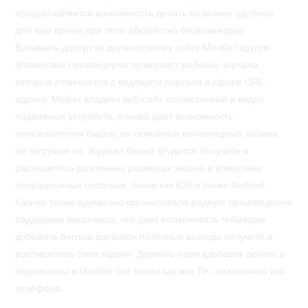
продоставляется возможность делать во всякое удобное
для вам время при этом абсолютно безвозмездно.
Возыметь доступ ко должностному сайту Мелбет кругом
блокировок провайдеров позволяют рабочие зеркала,
которые отличаются с водящего портала в сфере URL-
адресу. Melbet владеет веб-сайт, оптимальный в видах
подвижных устройств, еликий дает возможность
пользователям бацать во семейные ненаглядные забавы,
не загружая их. Журнал барно трудится получите и
распишитесь различных размерах экрана и известных
операционных системах, такие как iOS а также Android.
Казино также адекватно организовало родную произведение
поддержки заказчиков, что дает возможность геймерам
добывать беглые вдобавок полезные выводы получите и
распишитесь свои задачи. Держать пари вдобавок делать в
видеослоты в Мелбет бог велел как изо ПК, аналогично изо
телефона.