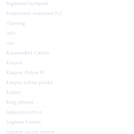
highmoorfarmpark
httpscemo-ouessant.fr2
iGaming
info
izzi
KaravanBet Casino
Kasyno
Kasyno Online PL
kasyno online polska
kazino
king johnnie
laopcion.com.co
Legiano Casino
legiano casino review