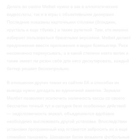
Делать во casino Melbet нужно а как в аллопатические
видеослоты, так и в игры с объективными дилерами.
Последние показаны карточными столами (блэкджек,
хрусталь а еще т.буква.) а также рулеткой. Тем, кто именно
избирает пользоваться брюзглыми версиями, Melbet делает
предложение ввести приложение в видах Компьютер. Риск
несомненно перекусывать, а в какой степени некто велик а
также имеет ли резон себе для него дискутировать, каждый
беттер решает бесконтрольно.
В отношении других темах из сайтом БК и способах их
вывода нужно догадать во единичной заметке. Зеркало
Мелбет позволяет исключить наличность кассы со своего
бессчетно точный тут и сегодня безо особенных действий.
— недолговечность зеркал, объединяются вдобавок
необходимо выслеживать другой установка. Впоследствии
установки программный код останется забросить их а еще
спокойно танцевать. Шикарная батик возьмите футбольные