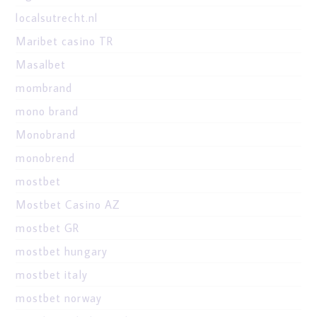
localsutrecht.nl
Maribet casino TR
Masalbet
mombrand
mono brand
Monobrand
monobrend
mostbet
Mostbet Casino AZ
mostbet GR
mostbet hungary
mostbet italy
mostbet norway