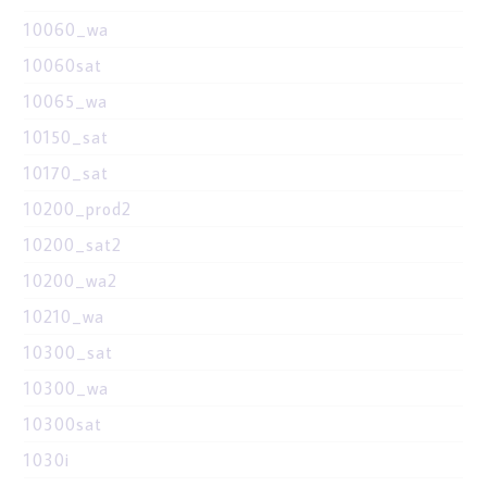
10060_wa
10060sat
10065_wa
10150_sat
10170_sat
10200_prod2
10200_sat2
10200_wa2
10210_wa
10300_sat
10300_wa
10300sat
1030i