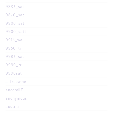
9835_sat
9870_sat
9900_sat
9900_sat2
9915_wa
9950_tr
9985_sat
9990_tr
9990sat
a-freewine
ancorallZ
anonymous
austria