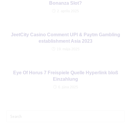
Bonanza Slot?
2. apríla 2025
JeetCity Casino Comment UPI & Paytm Gambling
establishment Asia 2023
19. mája 2025
Eye Of Horus 7 Freispiele Quelle Hyperlink bloß
Einzahlung
6. júna 2025
Search
for: