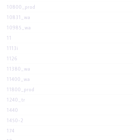
10800_prod
10831_wa
10985_wa
11
1113i
1126
11380_wa
11400_wa
11800_prod
1240_tr
1440
1450-2
174