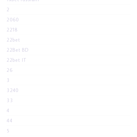
2
2060
2218
22bet
22Bet BD
22bet IT
26
3
3240
33
4
44
5