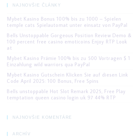
NAJNOVŠIE ČLÁNKY
Mybet Kasino Bonus 100% bis zu 1000 – Spielen
temple cats Spielautomat unter einsatz von PayPal
Bells Unstoppable Gorgeous Position Review Demo &
100 percent free casino emoticoins Enjoy RTP Look
at
Mybet Kasino Prämie 100% bis zu 500 Vortragen $ 1
Einzahlung wild warriors qua PayPal
Mybet Kasino Gutschein Klicken Sie auf diesen Link
Code April 2025: 100 Bonus, Free Spins
Bells unstoppable Hot Slot Remark 2025, Free Play
temptation queen casino login uk 97 44% RTP
NAJNOVŠIE KOMENTÁRE
ARCHÍV