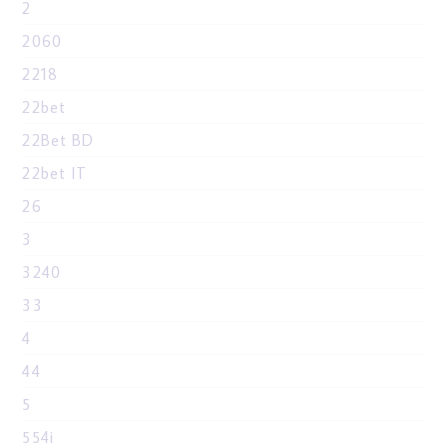
2
2060
2218
22bet
22Bet BD
22bet IT
26
3
3240
33
4
44
5
554i