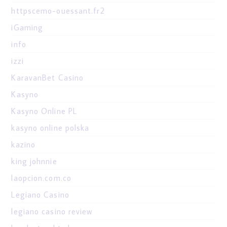
httpscemo-ouessant.fr2
iGaming
info
izzi
KaravanBet Casino
Kasyno
Kasyno Online PL
kasyno online polska
kazino
king johnnie
laopcion.com.co
Legiano Casino
legiano casino review