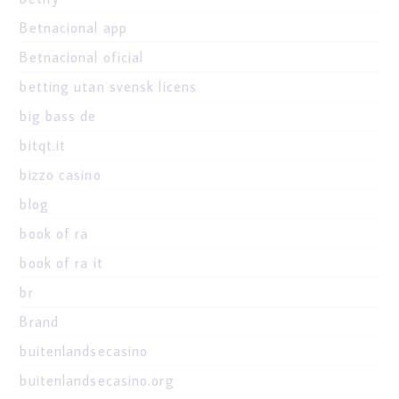
Betnacional app
Betnacional oficial
betting utan svensk licens
big bass de
bitqt.it
bizzo casino
blog
book of ra
book of ra it
br
Brand
buitenlandsecasino
buitenlandsecasino.org