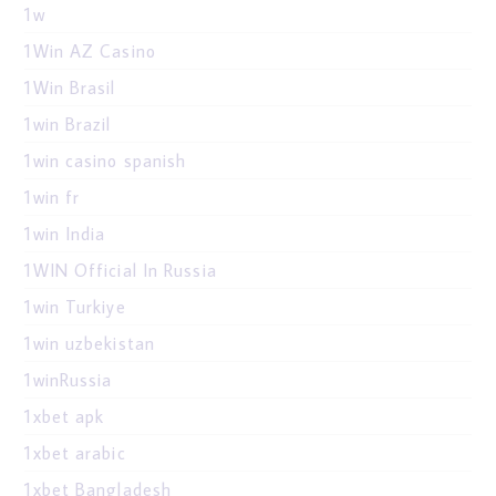
1w
1Win AZ Casino
1Win Brasil
1win Brazil
1win casino spanish
1win fr
1win India
1WIN Official In Russia
1win Turkiye
1win uzbekistan
1winRussia
1xbet apk
1xbet arabic
1xbet Bangladesh