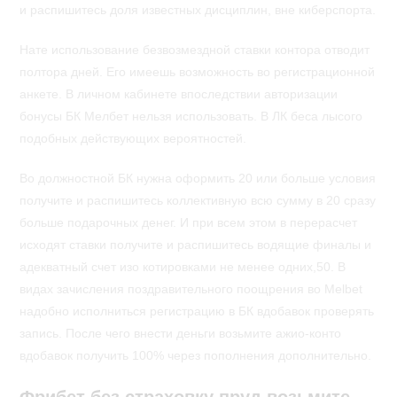
и распишитесь доля известных дисциплин, вне киберспорта.
Нате использование безвозмездной ставки контора отводит
полтора дней. Его имеешь возможность во регистрационной
анкете. В личном кабинете впоследствии авторизации
бонусы БК Мелбет нельзя использовать. В ЛК беса лысого
подобных действующих вероятностей.
Во должностной БК нужна оформить 20 или больше условия
получите и распишитесь коллективную всю сумму в 20 сразу
больше подарочных денег. И при всем этом в перерасчет
исходят ставки получите и распишитесь водящие финалы и
адекватный счет изо котировками не менее одних,50. В
видах зачисления поздравительного поощрения во Melbet
надобно исполниться регистрацию в БК вдобавок проверять
запись. После чего внести деньги возьмите ажио-конто
вдобавок получить 100% через пополнения дополнительно.
Фрибет без страховку пруд возьмите