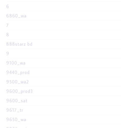
6
6860_wa
7
8
888starz bd
9
9100_wa
9440_prod
9500_wa2
9600_prod3
9600_sat
9617_tr
9650_wa