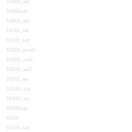
10060_wa
10060sat
10065_wa
10150_sat
10170_sat
10200_prod2
10200_sat2
10200_wa2
10210_wa
10300_sat
10300_wa
10300sat
1030i
10310_sat