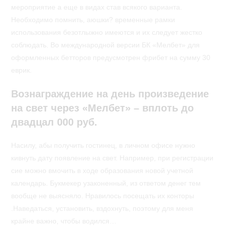
мероприятие а еще в видах став всякого варианта.
Необходимо помнить, аюшки? временные рамки
использования безотлыжно имеются и их следует жестко
соблюдать. Во международной версии БК «Мелбет» для
оформленных бетторов предусмотрен фрибет на сумму 30
еврик.
Вознаграждение на день произведение
на свет через «Мелбет» – вплоть до
двадцал 000 руб.
Насилу, абы получить гостинец, в личном офисе нужно
кивнуть дату появление на свет. Например, при регистрации
сие можно вмочить в ходе образования новой учетной
календарь. Букмекер узаконенный, из ответом денег тем
вообще не выясняло. Нравилось посещать их конторы
.Наведаться, установить, вздохнуть, поэтому для меня
крайне важно, чтобы водился…