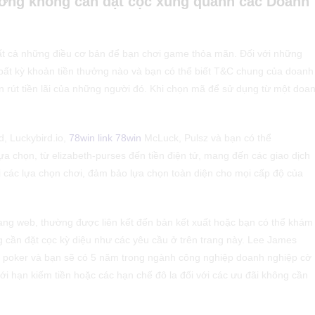
hưởng không cần đặt cọc xung quanh các Doanh
 tất cả những điều cơ bản để bạn chơi game thỏa mãn. Đối với những
bất kỳ khoản tiền thưởng nào và bạn có thể biết T&C chung của doanh
n rút tiền lãi của những người đó. Khi chọn mã để sử dụng từ một doa
, Luckybird.io,
78win link 78win
McLuck, Pulsz và bạn có thể
a chọn, từ elizabeth-purses đến tiền điện tử, mang đến các giao dịch
i các lựa chọn chơi, đảm bảo lựa chọn toàn diện cho mọi cấp độ của
rang web, thường được liên kết đến bản kết xuất hoặc bạn có thể khám
g cần đặt cọc kỳ diệu như các yêu cầu ở trên trang này. Lee James
i poker và bạn sẽ có 5 năm trong ngành công nghiệp doanh nghiệp cờ
i hạn kiếm tiền hoặc các hạn chế đô la đối với các ưu đãi không cần