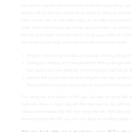
trực tuyến của bạn sẽ bị xóa khỏi tài khoản ngân hàng của 
khuyên về cờ bạc trực tuyến được quản lý, đăng ký và bạn
kèm với các bản in nhỏ khác nhau, vì vậy điều quan trọng l
nhận được một chuyên gia trong việc phát hiện các khoản 
bán hàng từ danh sách bên dưới. Vòng quay miễn phí 100
khi sử dụng một hoặc nhiều trò chơi đánh bạc trực tuyến.
Khuyến mãi không cần đặt cọc là phần thưởng đăng ký m
Không có chương trình khuyến khích không cần gửi tiền
hút người chơi mới đăng ký mà không phải mất bất kỳ kh
Bạn có thể vui vẻ với mật khẩu khuyến mại độc quyền
Borgata bên trong Nj-new jersey và bạn có thể Pennsylv
Các sòng bạc trực tuyến cụ thể yêu cầu bạn sử dụng tiền t
cuộc tấn công cá cược này để đảm bảo bạn có đủ giới hạn 
Stake.united states hãy thử một sòng bạc tiền điện tử tuy
thưởng không cần đặt cọc, chỉ cần đăng ký và đăng nhập 