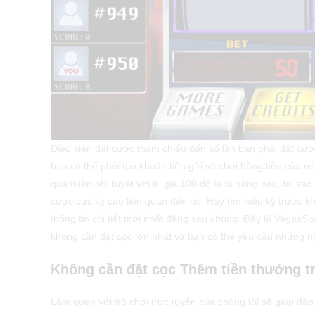
Điều kiện đặt cược tham chiếu đến số lần bạn phải đặt cược 
bạn có thể phải tạo khoản tiền gửi và chơi bằng tiền của 
quà miễn phí tuyệt vời trị giá 100 đô la từ sòng bạc, tại sa
cược cực kỳ cao liên quan đến nó. Hãy tìm hiểu kỹ trước k
thông tin chi tiết mới nhất đằng sau chúng. Đây là VegasS
không cần đặt cọc lớn nhất và bạn có thể yêu cầu những n
Không cần đặt cọc Thêm tiền thưởng 
Làm quen với trò chơi trực tuyến của chúng tôi sẽ giúp đáp