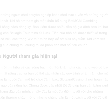
ép những người chơi chuyên nghiệp khác chơi trực tuyến và những ngườ
 mới nhất. Khi hồ sơ tham gia mật khẩu bổ sung BetMGM Gambling
hỉ bằng cách đăng ký. Bạn kiếm được nhiều tiền hộ gia đình hơn khi bạ
cho Bellagio Fountains từ Luck. Tiền của nhà cái được thiết kế trong
sở hữu các trang WV thử thích hợp để sở hữu bảy tuần. Khi xem xét
g của chúng tôi, chúng tôi đã phân tích một số tiêu chuẩn.
 Người tham gia hiện tại
u mới tìm hiểu về các sòng bạc mới. Tôi khám phá các trang web cờ bạ
 mật nâng cao và bạn có thể xác nhận các quy trình phần trăm cho m
ũng là người đam mê trò chơi đánh bạc, SlotsandCasino là nơi hoàn hả
n nào của riêng họ. Chúng được cập nhật tốt để giúp bạn cân bằng ran
 hàng đầu của mình, vì vậy đây là một địa điểm tuyệt vời cho những
 tiền thưởng chào mừng, nhưng chúng vẫn là một cách tuyệt vời để giữ