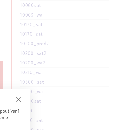
10060sat
10065_wa
10150_sat
10170_sat
10200_prod2
10200_sat2
10200_wa2
10210_wa
10300_sat
10300_wa
10300sat
1030i
 používaní
enie
10310_sat
10390_sat