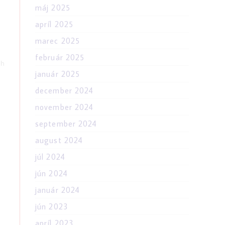
máj 2025
apríl 2025
marec 2025
február 2025
nh
január 2025
december 2024
november 2024
september 2024
august 2024
júl 2024
jún 2024
január 2024
jún 2023
apríl 2023