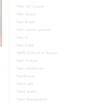
1Win AZ Casino
1Win Brasil
1win Brazil
1win casino spanish
1win fr
1win India
1WIN Official In Russia
n
1win Turkiye
c
1win uzbekistan
1winRussia
1xbet apk
1xbet arabic
1xbet Bangladesh
i