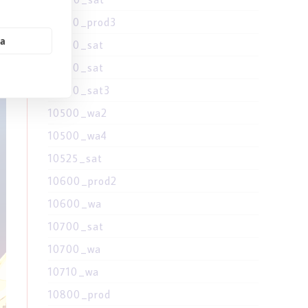
10400_prod3
ia
10400_sat
10500_sat
10500_sat3
10500_wa2
10500_wa4
10525_sat
10600_prod2
10600_wa
10700_sat
10700_wa
10710_wa
10800_prod