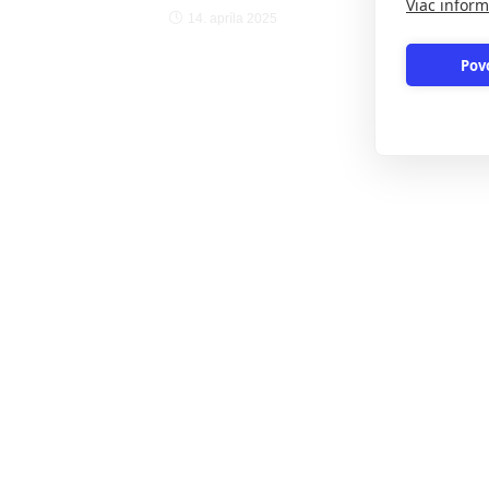
Viac inform
Porównan
14. apríla 2025
Bukmac
Pov