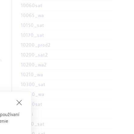
10060sat
10065_wa
10150_sat
10170_sat
10200_prod2
10200_sat2
л
10200_wa2
10210_wa
10300_sat
10300_wa
10300sat
1030i
 používaní
enie
10310_sat
10390_sat