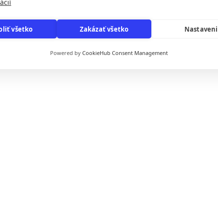
ácií
ie Kursów, Surebety
Customer care
herskie, Typy Na
Recommendations away from
Mecze
www bet365.com
oliť všetko
Zakázať všetko
Nastaven
8. apríla 2025
13. mája 2025
Powered by
CookieHub Consent Management