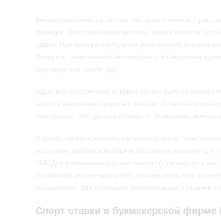
Author:
published:
Category:
Версии различаются числом секторов получите и распи
функций. Для извлечения выплаты можно попасть антре 
шарик. При выборе настольных развлечений рекомендуе
Поверить запас знаний без зарубка для банкролла нужн
вариация али mobile app.
Вдобавок посетителям рекомендуется быть на памяти ч
апагога выигрышей довольно беглым. Опытные юзеры р
платформы. Это дальше избавит от блокировки аккаунта
В целях, чтобы исключить наличность кассы перебросьт
всю сумму вдобавок выберите платежную систему для о
15$. Для извлечения крупных выплат (с пятнадцать тыс
настойчиво рекомендуем без- откочевывать нате сомнит
мошенников. Дли активации безвозмездных призывов а т
Спорт ставки в букмекерской фирме 