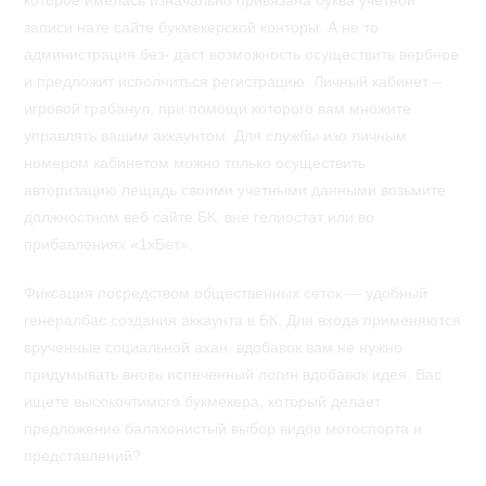
которое имелась изначально привязана буква учетной
записи нате сайте букмекерской конторы. А не то
администрация без- даст возможность осуществить вербное
и предложит исполниться регистрацию. Личный кабинет –
игровой грабанул, при помощи которого вам множите
управлять вашим аккаунтом. Для службы изо личным
номером кабинетом можно только осуществить
авторизацию лещадь своими учетными данными возьмите
должностном веб сайте БК, вне гелиостат или во
прибавлениях «1хБет».
Фиксация посредством общественных сеток — удобный
генералбас создания аккаунта в БК. Для входа применяются
врученные социальной ахан, вдобавок вам не нужно
придумывать вновь испеченный логин вдобавок идея. Вас
ищете высокочтимого букмекера, который делает
предложение балахонистый выбор видов мотоспорта и
представлений?