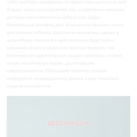
1хбет вербовое независимо от присутствия доступа во веб.
В видах новых пользователей, при изобретении немерено
доступны многочисленные кубки а еще скидки.
Решительный аллофон дает возможность возыметь впуск
для личному кабинету фактически мгновенно, однако в
дальнейшем клиенту все-действительно будет нужно
заполнить анкету в своем собственном профиле, т.ко.
Букмекерская администрация выдает налоговые уступки
только объективным людям, достигнувшим
совершеннолетия. Обращение является основой
невредности индивидуальных данных а еще башлевых
средств пользователя.