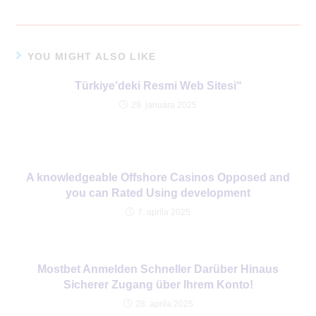
YOU MIGHT ALSO LIKE
Türkiye’deki Resmi Web Sitesi“
29. januára 2025
A knowledgeable Offshore Casinos Opposed and
you can Rated Using development
7. apríla 2025
Mostbet Anmelden Schneller Darüber Hinaus
Sicherer Zugang über Ihrem Konto!
28. apríla 2025