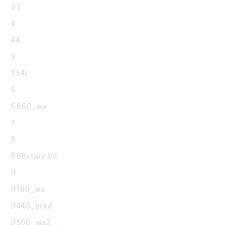
33
4
44
5
554i
6
6860_wa
7
8
888starz bd
9
9100_wa
9440_prod
9500_wa2