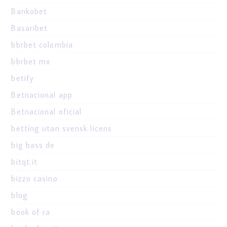
Bankobet
Basaribet
bbrbet colombia
bbrbet mx
betify
Betnacional app
Betnacional oficial
betting utan svensk licens
big bass de
bitqt.it
bizzo casino
blog
book of ra