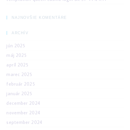
NAJNOVŠIE KOMENTÁRE
ARCHÍV
jún 2025
máj 2025
apríl 2025
marec 2025
február 2025
január 2025
december 2024
november 2024
september 2024