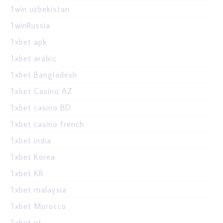
1win uzbekistan
1winRussia
1xbet apk
1xbet arabic
1xbet Bangladesh
1xbet Casino AZ
1xbet casino BD
1xbet casino french
1xbet india
1xbet Korea
1xbet KR
1xbet malaysia
1xbet Morocco
1xbet pt