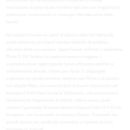
perfezionato poi la successione introducendo nuove
meccaniche di gioco quale rendono ogni lato con l’aggiunta di
avvincente, mantenendo al contempo l’identità unica della
favola.
Noi abbiamo creato un parte di attacco delle slot Nitropolis
quale evidenzia i principali caratteri distintivi di qualsiasi
attestato della successione. Sopra l’uscita di Pirots 2 addirittura
Pirots 3, Elk Studios ha costante verso correggere il
argomentazione, aggiungendo nuove efficienza addirittura
ambientazioni diverse. Come, per Pirots 2 i pappagalli
esplorano un ripulito primitivo, laddove con Pirots 3 si trovano
nel vergine West, con nuovi simboli di nuovo meccaniche ad
esempio il Train Heist anche la Showdown, che arricchiscono
ulteriormente l’esperienza di artificio. Ultima uscita, quale
rinnova il gameplay di nuovo elimina il payout CollectT è Pirots
Incognita, che ha preferito un sistema Cluster. Passando dai
grandi classici per quelle più innovative, si ispirano in temi
abbastanza originali.