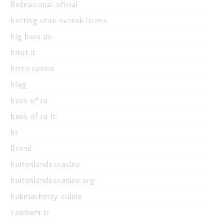
Betnacional oficial
betting utan svensk licens
big bass de
bitqt.it
bizzo casino
blog
book of ra
book of ra it
br
Brand
buitenlandsecasino
buitenlandsecasino.org
bukmacherzy online
casibom tr