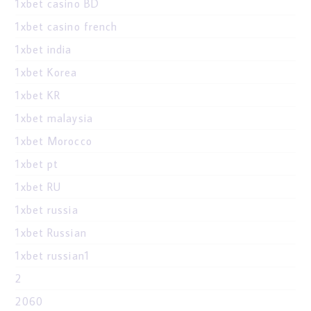
1xbet casino BD
1xbet casino french
1xbet india
1xbet Korea
1xbet KR
1xbet malaysia
1xbet Morocco
1xbet pt
1xbet RU
1xbet russia
1xbet Russian
1xbet russian1
2
2060