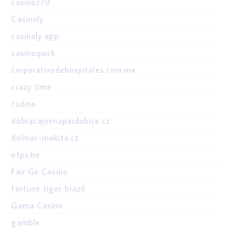
casino770
Casinoly
casinoly app
casinoquick
corporativodehospitales.com.mx
crazy time
csdino
dobracajovnapardubice.cz
dolmar-makita.cz
efps.be
Fair Go Casino
fortune tiger brazil
Gama Casino
gamble