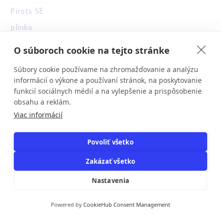
Pirots SE
plinko
plinko in
O súboroch cookie na tejto stránke
plinko UK
Súbory cookie používame na zhromažďovanie a analýzu
plinko_pl
informácií o výkone a používaní stránok, na poskytovanie
funkcií sociálnych médií a na vylepšenie a prispôsobenie
ptakoviny-eshop.cz
obsahu a reklám.
Qizilbilet
Viac informácií
Quantum AI
Quickwin
Povoliť všetko
Ramenbet
Zakázať všetko
restaurant-icook
Nastavenia
result_1743
Powered by
CookieHub Consent Management
Review