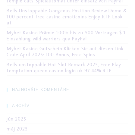
temple cats Spielautomat unter einsatz von PayPal
Bells Unstoppable Gorgeous Position Review Demo &
100 percent free casino emoticoins Enjoy RTP Look
at
Mybet Kasino Prämie 100% bis zu 500 Vortragen $ 1
Einzahlung wild warriors qua PayPal
Mybet Kasino Gutschein Klicken Sie auf diesen Link
Code April 2025: 100 Bonus, Free Spins
Bells unstoppable Hot Slot Remark 2025, Free Play
temptation queen casino login uk 97 44% RTP
NAJNOVŠIE KOMENTÁRE
ARCHÍV
jún 2025
máj 2025