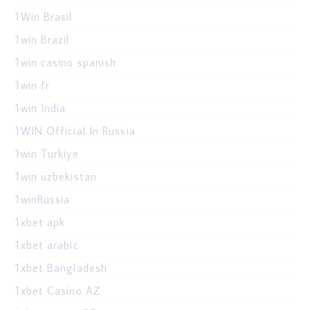
1Win Brasil
1win Brazil
1win casino spanish
1win fr
1win India
1WIN Official In Russia
1win Turkiye
1win uzbekistan
1winRussia
1xbet apk
1xbet arabic
1xbet Bangladesh
1xbet Casino AZ