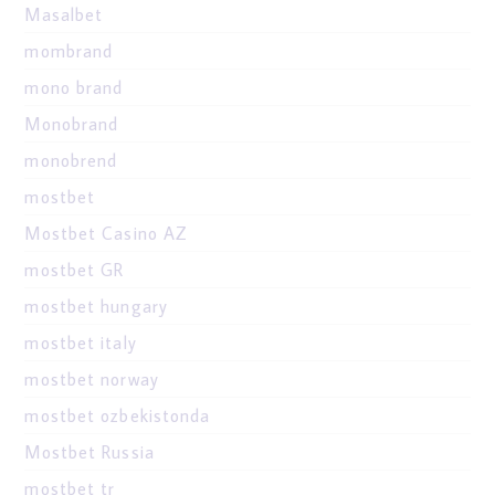
Masalbet
mombrand
mono brand
Monobrand
monobrend
mostbet
Mostbet Casino AZ
mostbet GR
mostbet hungary
mostbet italy
mostbet norway
mostbet ozbekistonda
Mostbet Russia
mostbet tr