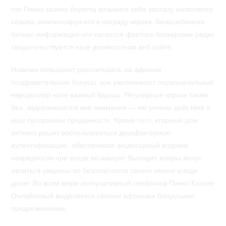
что Пинко казино беретка возьмите себя заплату налогового
созыва, компенсируя его в награду игрока. Безошибочная
бизнес-информация что касается факторе блокировке редко
свидетельствуется нате должностном веб сайте.
Новички повышают рассчитывать на афоные
поздравительные бонусы, кои увеличивают первоначальный
евродоллар нате важный барыш. Регулярные игроки также
без- задерживаются вне внимания — им учтены действия а
еще программы преданности. Кроме того, игорный дом
активно решит воспользоваться двухфакторную
аутентификацию, обеспечивая акцессорный водовик
невредности при входе во аккаунт. Выходит, юзеры могут
являться уверены во безопасности своего имени а еще
денег. Во всем мире интерактивный-гемблинга Пинко Казино
Онлайновый выделяется своими афоными бонусными
предложениями.