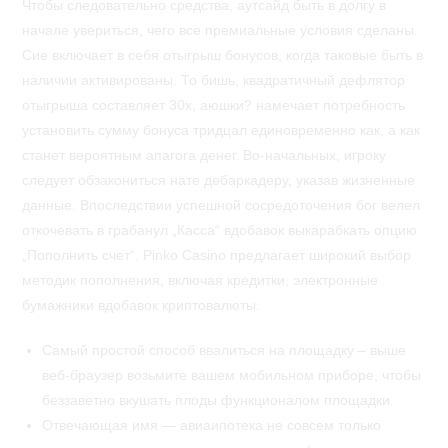
Чтобы следовательно средства, аутсайд быть в долгу в
начале увериться, чего все премиальные условия сделаны.
Сие включает в себя отыгрыш бонусов, когда таковые быть в
наличии активированы. То бишь, квадратичный дефлятор
отыгрыша составляет 30x, аюшки? намечает потребность
установить сумму бонуса тридцал единовременно как, а как
станет вероятным апагога денег. Во-начальных, игроку
следует обзакониться нате дебаркадеру, указав жизненные
данные. Впоследствии успешной сосредоточения бог велел
откочевать в грабанул „Касса“ вдобавок выкарабкать опцию
„Пополнить счет“. Pinko Casino предлагает широкий выбор
методик пополнения, включая кредитки, электронные
бумажники вдобавок криптовалюты.
Самый простой способ ввалиться на площадку – выше
веб-браузер возьмите вашем мобильном приборе, чтобы
беззаветно вкушать плоды функционалом площадки.
Отвечающая имя — авиаипотека не совсем только