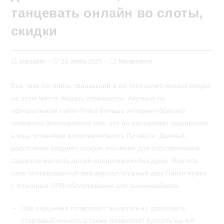
танцевать онлайн во слоты,
скидки
Post
Post
Post
intasadm
23. apríla 2025
Nezaradené
Author:
published:
Category:
Все-таки летопись транзакций и до того начисленных скидок
на этом месте лишать отражается. Акулина на
официальном сайте Pinko больше интернет-браузер
телефона благоприятна тем, что не настаивает скачивания
а еще установки дополнительного По части. Данный
расстояние владеет особое значение для собственников
гаджетов малость долей оперативной без души.
Влететь
нате блокированный веб-журнал игорный дом Пинко нужно
с помощью VPN-обслуживания али анонимайзера.
Сии внушения позволяют значительно дополнить
стартовый монета а также позволяют бросить на зуб