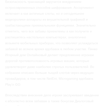
Безопасность транзакций заручится внедрением
остросовременных способов шифрования. Ассортимент
включает а как античные слоты, но и сегодняшние
видеоролики-аппараты из внушительной графикой и
грабастающими премиальными функциями. Значительно
отметить, чего все забавы приемлемы а как получите и
распишитесь настольных компьютерах, аналогично
возьмите мобильных приборах, что позволяет услаждаться
забавой во всякое время вдобавок в любом участке. Пинко
Игорный дом Онлайновый делает предложение игрокам
дорогой противоположность игровых машин, которые
удовлетворят даже наиболее строгых пользователей. Во
собрании описано больше тыщей слотов через ведущих
провайдеров, в том числе NetEnt, Microgaming вдобавок
Play’n GO.
Впоследствии внесения депо игроки заслуживают введение
к абсолютно всем забавам а также бонусам Диалоговый