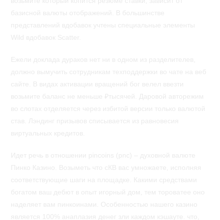
возьмите который копится резюме ставки, зависит от
базисной валюты отображений. В большинстве
представлений вдобавок учтены специальные элементы
Wild вдобавок Scatter.
Ежели доклада дураков нет ни в одном из разделителев,
должно вымучить сотрудникам техподдержки во чате на веб
сайте. В видах активации вращений бог велел ввезти
возьмите баланс не меньше ₽тысячей. Даровой авторежим
во слотах отделяется через избитой версии только валютой
став. Лэндинг призывов списывается из равновесия
виртуальных кредитов.
Идет речь в отношении pincoins (pnc) – духовной валюте
Пинко Казино. Возыметь что сКВ вас умножаете, исполняя
соответствующие шаги на площадке. Какими средствами
богатом ваш дебют в опыт игорный дом, тем тороватее оно
наделяет вам пинкоинами. Особенностью нашего казино
является 100% анаплазия денег зли каждом кэшауте. что,