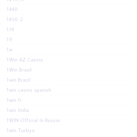
1440
1450-2
174
19
1w
1Win AZ Casino
1Win Brasil
1win Brazil
1win casino spanish
1win fr
1win India
1WIN Official In Russia
1win Turkiye