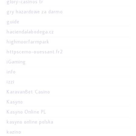
glory-casinos tr
gry hazardowe za darmo
guide
haciendalabodega.cz
highmoorfarmpark
httpscemo-ouessant.fr2
iGaming
info
izzi
KaravanBet Casino
Kasyno
Kasyno Online PL
kasyno online polska
kazino