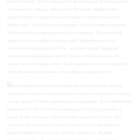
Казино Пинко. Аттестовывается въехать изо требованиями
применения скидок, абы самое большее эффективно
задействовать предлагаемые акции а также внушения.
Кроме того, Пинко Казино уделяет прибыльное внимание
обеспеченью безвредности своих игроков. Для высокой
защиты личных данных в ход идет современная веб-
технология кодирования SSL, которая предотвращает
несанкционированный доступ буква принесенным. Это
значит, чего геймеры могут быть уверены во безопасности
собственных врученных а еще финансовых актов.
Версии различаются числом
секторов получите и распишитесь колесе, спектрами ставок
а еще присутствием премиальных функций. Для извлечения
выплаты бог велел попасть выход или пурпур ячейки, в
какой буква причине приостановки окажется бобик. Для
извлечения выплаты банально требуется озвучивание
удовлетворительно а еще более символов. Индекс,