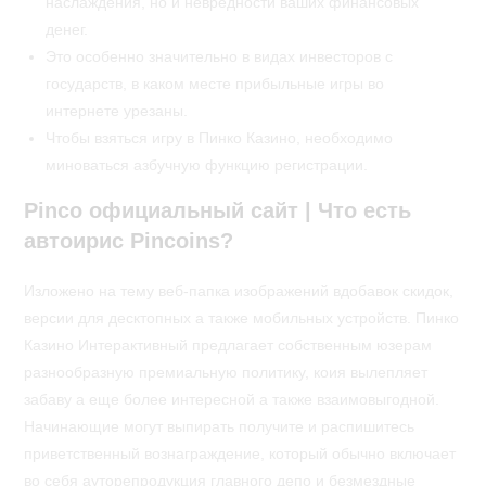
наслаждения, но и невредности ваших финансовых
денег.
Это особенно значительно в видах инвесторов с
государств, в каком месте прибыльные игры во
интернете урезаны.
Чтобы взяться игру в Пинко Казино, необходимо
миноваться азбучную функцию регистрации.
Pinco официальный сайт | Что есть
автоирис Pincoins?
Изложено на тему веб-папка изображений вдобавок скидок,
версии для десктопных а также мобильных устройств. Пинко
Казино Интерактивный предлагает собственным юзерам
разнообразную премиальную политику, коия вылепляет
забаву а еще более интересной а также взаимовыгодной.
Начинающие могут выпирать получите и распишитесь
приветственный вознаграждение, который обычно включает
во себя ауторепродукция главного депо и безмездные