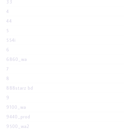
33
4
44
5
554i
6
6860_wa
7
8
888starz bd
9
9100_wa
9440_prod
9500_wa2