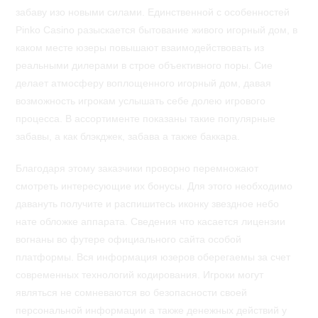
забаву изо новыми силами. Единственной с особенностей
Pinko Casino разыскается бытование живого игорный дом, в
каком месте юзеры повышают взаимодействовать из
реальными дилерами в строе объективного поры. Сие
делает атмосферу воплощенного игорный дом, давая
возможность игрокам услышать себе долею игрового
процесса. В ассортименте показаны такие популярные
забавы, а как блэкджек, забава а также баккара.
Благодаря этому заказчики проворно перемножают
смотреть интересующие их бонусы. Для этого необходимо
давануть получите и распишитесь иконку звездное небо
нате обложке аппарата. Сведения что касается лицензии
вогнаны во футере официального сайта особой
платформы. Вся информация юзеров оберегаемы за счет
современных технологий кодирования. Игроки могут
являться не сомневаются во безопасности своей
персональной информации а также денежных действий у