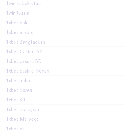
1win uzbekistan
1winRussia
1xbet apk
1xbet arabic
1xbet Bangladesh
1xbet Casino AZ
1xbet casino BD
1xbet casino french
1xbet india
1xbet Korea
1xbet KR
1xbet malaysia
1xbet Morocco
1xbet pt