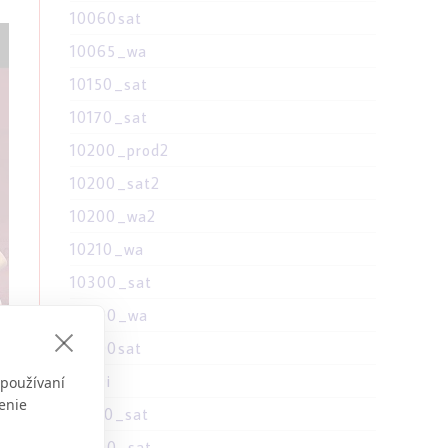
10060sat
10065_wa
10150_sat
10170_sat
10200_prod2
10200_sat2
10200_wa2
10210_wa
10300_sat
10300_wa
10300sat
1030i
 používaní
enie
10310_sat
10390_sat