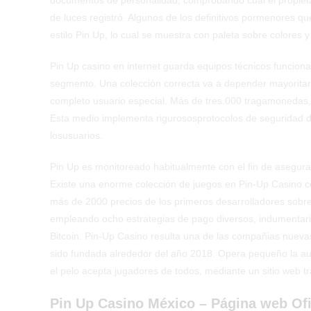
documentos de personalidad, comprobando cual el propietar
de luces registró. Algunos de los definitivos pormenores qu
estilo Pin Up, lo cual se muestra con paleta sobre colores y
Pin Up casino en internet guarda equipos técnicos funcion
segmento. Una colección correcta va a depender mayoritar
completo usuario especial. Más de tres.000 tragamonedas, 
Esta medio implementa rigurososprotocolos de seguridad d
losusuarios.
Pin Up es monitoreado habitualmente con el fin de asegura
Existe una enorme colección de juegos en Pin-Up Casino con
más de 2000 precios de los primeros desarrolladores sobr
empleando ocho estrategias de pago diversos, indumentari
Bitcoin. Pin-Up Casino resulta una de las compañias nuevas
sido fundada alrededor del año 2018. Opera pequeño la aut
el pelo acepta jugadores de todos, mediante un sitio web t
Pin Up Casino México – Página web Ofi