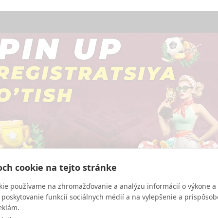
ch cookie na tejto stránke
kie používame na zhromažďovanie a analýzu informácií o výkone a
 poskytovanie funkcií sociálnych médií a na vylepšenie a prispôsob
eklám.
pelo jugadas sobre nuestro PinUp son los tragamonedas, los cuales