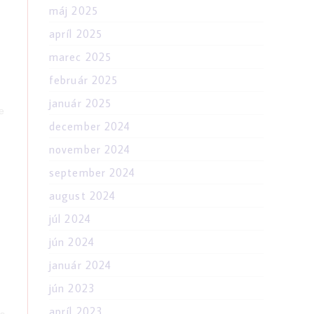
máj 2025
apríl 2025
marec 2025
február 2025
január 2025
e
december 2024
november 2024
september 2024
august 2024
júl 2024
jún 2024
január 2024
jún 2023
apríl 2023