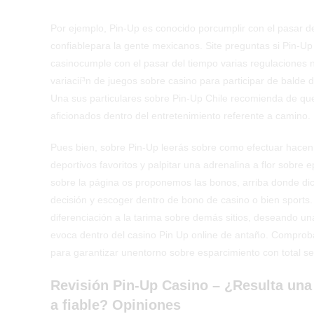
Author:
published:
Category:
Por ejemplo, Pin-Up es conocido porcumplir con el pasar de
confiablepara la gente mexicanos. Site preguntas si Pin-Up
casinocumple con el pasar del tiempo varias regulaciones 
variacií³n de juegos sobre casino para participar de balde 
Una sus particulares sobre Pin-Up Chile recomienda de que
aficionados dentro del entretenimiento referente a camino.
Pues bien, sobre Pin-Up leerás sobre como efectuar hacen 
deportivos favoritos y palpitar una adrenalina a flor sobre
sobre la página os proponemos las bonos, arriba donde di
decisión y escoger dentro de bono de casino o bien sports. 
diferenciación a la tarima sobre demás sitios, deseando una 
evoca dentro del casino Pin Up online de antaño. Comprob
para garantizar unentorno sobre esparcimiento con total se
Revisión Pin-Up Casino – ¿Resulta una 
a fiable? Opiniones