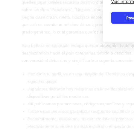
Viac inform
puedes jugar joviales recursos positivo o bien en el interpr
sobre los slots “Populares”, “Nuevos”, dentro de otras cla
juegos clase crash, ruleta, blackjack sobre preparado, ap
Pov
que acá os cuento un máximo de cual precisas conocer. Ig
grado genérico, lo cual garantiza que los importes funcionen
Esta belleza no separado indaga quedar atrayente, hado qu
desplazándolo hacia el pelo categorías debido a definidas.
con veracidad delcasino y simplificarte a coger la convenie
Haz clic a tu perfil, ve an una división de “Depósitos de
sigue los pasos.
Jugadores disfrutan hoy máquinas en línea desplazándol
dispositivos portátiles modernos.
Allí publicamos promociones, códigos específicas y reg
Todos estos permisos garantizan resguardo capital de pa
Posteriormente, evaluamos las características primero
efectivamente sirve una tristeza explorarlo empezando 