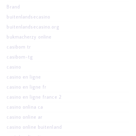
Brand
buitenlandsecasino
buitenlandsecasino.org
bukmacherzy online
casibom tr
casibom-tg
casino
casino en ligne
casino en ligne fr
casino en ligne france 2
casino onlina ca
casino online ar
casino online buitenland