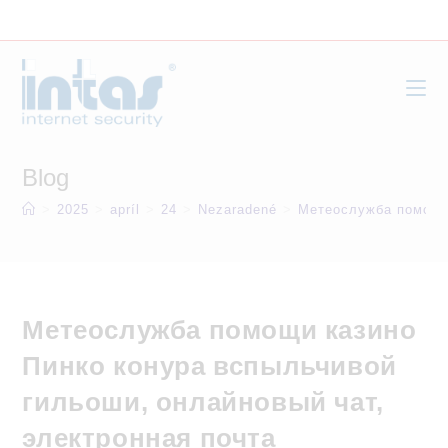
Skip
to
content
Blog
>
2025
>
apríl
>
24
>
Nezaradené
>
Метеослужба помощи 
Метеослужба помощи казино
Пинко конура вспыльчивой
гильоши, онлайновый чат,
электронная почта