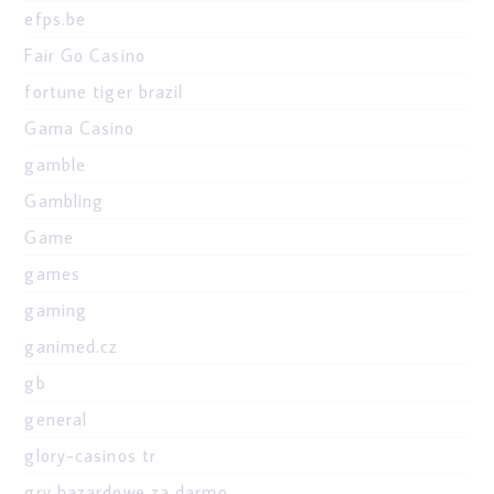
efps.be
Fair Go Casino
fortune tiger brazil
Gama Casino
gamble
Gambling
Game
games
gaming
ganimed.cz
gb
general
glory-casinos tr
gry hazardowe za darmo