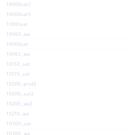
10000sat2
10000sat5
10005sat
10060_wa
10060sat
10065_wa
10150_sat
10170_sat
10200_prod2
10200_sat2
10200_wa2
10210_wa
10300_sat
10300_wa