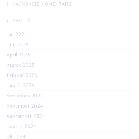
NAJNOVŠIE KOMENTÁRE
ARCHÍV
jún 2025
máj 2025
apríl 2025
marec 2025
február 2025
január 2025
december 2024
november 2024
september 2024
august 2024
júl 2024