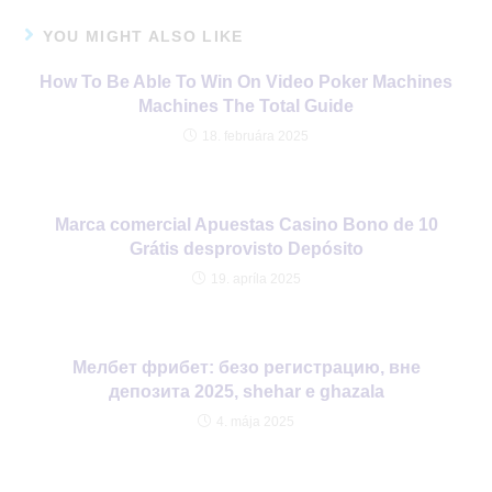
YOU MIGHT ALSO LIKE
How To Be Able To Win On Video Poker Machines
Machines The Total Guide
18. februára 2025
Marca comercial Apuestas Casino Bono de 10
Grátis desprovisto Depósito
19. apríla 2025
Мелбет фрибет: безо регистрацию, вне
депозита 2025, shehar e ghazala
4. mája 2025