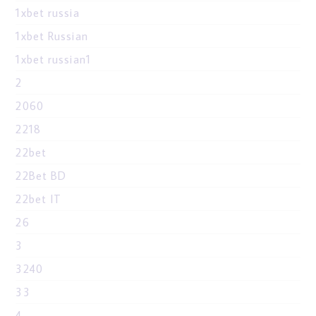
1xbet russia
1xbet Russian
1xbet russian1
2
2060
2218
22bet
22Bet BD
22bet IT
26
3
3240
33
4