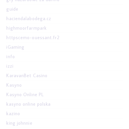
guide
haciendalabodega.cz
highmoorfarmpark
httpscemo-ouessant.fr2
iGaming
info
izzi
KaravanBet Casino
Kasyno
Kasyno Online PL
kasyno online polska
kazino
king johnnie