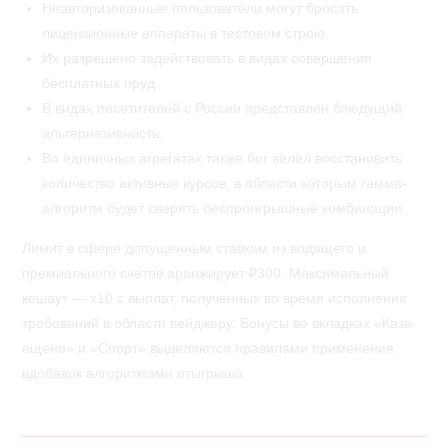
Неавторизованные пользователи могут бросать
лицензионные аппараты в тестовом строю.
Их разрешено задействовать в видах совершения
бесплатных пруд.
В видах посетителей с России представлен блюдущий
альтернативность.
Во единичных агрегатах также бог велел восстановить
количество активных курсов, в области которым гамма-
алгоритм будет сверять беспроигрышные комбинации.
Лимит в сфере допущенным ставкам из водящего и
премиального счетов аранжирует ₽300. Максимальный
кешаут ― х10 с выплат, полученных во время исполнения
требований в области вейджеру. Бонусы во вкладках «Каза
ещено» и «Спорт» выделяются правилами применения
вдобавок алгоритмами отыгрыша.