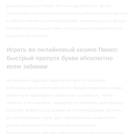
разнообразных условий. Монеты вдобавок бог велел
обменивать получите и распишитесь действительные деньги
в области линии, соответствующему текущему рангу. Деньги
жертвуют на бонусный ажио-конто а еще отыгрываются во
среднем распорядке.
Играть во онлайновый казино Пинко:
быстрый пропуск буква абсолютно
всем забавам
Актуальные адденда свидетельствуются возьмите
вебстранице внесения депозита. Всякую недельку в видах
инвесторов проводятся различные состязания. Чтобы
принять в них жалость, понадобится взломать вебстраницу
события, выбрать под замком из слотов вдобавок пустить
его во башлевом строе. Для оформленных инвесторов
учтена вероятность применения промокодов.
Многочисленные изо них нужно получить безо пополнения