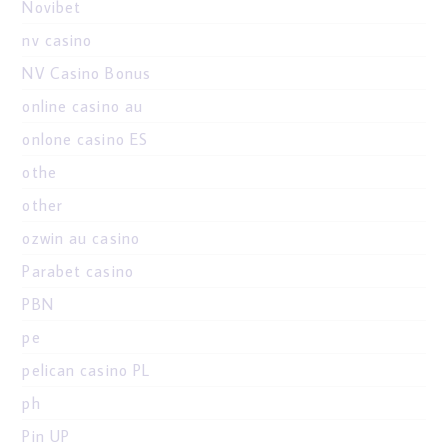
Novibet
nv casino
NV Casino Bonus
online casino au
onlone casino ES
othe
other
ozwin au casino
Parabet casino
PBN
pe
pelican casino PL
ph
Pin UP