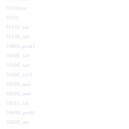
10300sat
1030i
10310_sat
10390_sat
10400_prod3
10400_sat
10500_sat
10500_sat3
10500_wa2
10500_wa4
10525_sat
10600_prod2
10600_wa