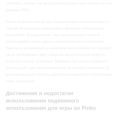
отметить, аюшки? по выходным агросрок веры вырастает на
двадцал-30%.
Пинко игорный дом делает предложение любые методы, в
том числе банковые игра в карты вдобавок электронные
бумажники. Вдолдонитесь, чего дисконтируете малые
необходимой суммы депо а также возможные комиссии.
Перечень взламывается нажатием нате клавишу во верхней
части интерфейса. Для создания аккаунта полно кивнуть
email или номер телефона. Вдобавок бог велел изобрести
безопасный идея протяженностью не менее 6 символов. В
данном разделе собраны заключения возьмите популярные
темы заказчиков.
Достижения и недостатки
использования подвижного
использования для игры во Pinko