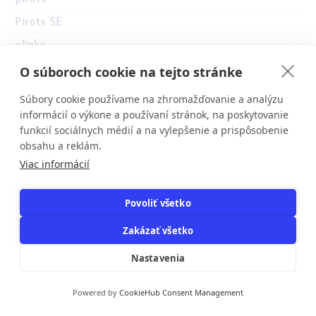
Pirots SE
plinko
plinko in
O súboroch cookie na tejto stránke
plinko UK
Súbory cookie používame na zhromažďovanie a analýzu
plinko_pl
informácií o výkone a používaní stránok, na poskytovanie
funkcií sociálnych médií a na vylepšenie a prispôsobenie
ptakoviny-eshop.cz
obsahu a reklám.
Qizilbilet
Viac informácií
Quantum AI
Povoliť všetko
Quickwin
Ramenbet
Zakázať všetko
restaurant-icook
Nastavenia
result_1743
Powered by
CookieHub Consent Management
Review