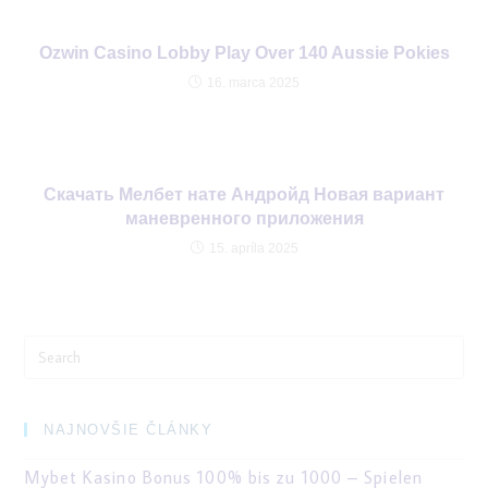
Ozwin Casino Lobby Play Over 140 Aussie Pokies
16. marca 2025
Скачать Мелбет нате Андройд Новая вариант
маневренного приложения
15. apríla 2025
Search
for:
NAJNOVŠIE ČLÁNKY
Mybet Kasino Bonus 100% bis zu 1000 – Spielen