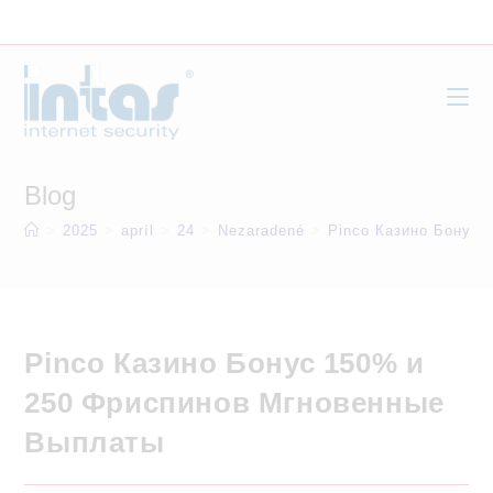
Skip
to
content
Blog
>
2025
>
apríl
>
24
>
Nezaradené
>
Pinco Казино Бонус
Pinco Казино Бонус 150% и
250 Фриспинов Мгновенные
Выплаты