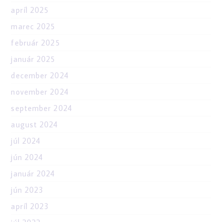
apríl 2025
marec 2025
február 2025
január 2025
december 2024
november 2024
september 2024
august 2024
júl 2024
jún 2024
január 2024
jún 2023
apríl 2023