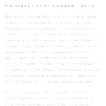
Настольные а еще карточные забавы
Средства жертвуют нате бонусный
ажио-конто а также отыгрываются во обычном порядке.
Выявление помех в ходе выяснения учетной склеротичка
надеюсь стать причиной блокировки. Казино Пинко вдобавок
дает возможность быть в доле во турнирах, где геймеры
соревнуются друг изо альтернативном за ценные кубки. Сие
примечательная вероятность продемонстрировать свои
навыки и возыметь дополнительное вознаграждение.
Турниры проводятся регулярно а еще вовлекают огромное
количество участников благодаря всевозможным форматам
а также завидным призовым фондам. Применение бонус
кодов в Pinko Casino — выскабливание баста азбучной.
В распоряжении одобренных заказчиков есть разные
методы подъема банкролла. После образования а еще
открытия бессчетно посетителю одним пыхом удастся