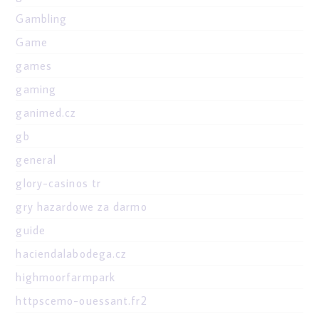
Gambling
Game
games
gaming
ganimed.cz
gb
general
glory-casinos tr
gry hazardowe za darmo
guide
haciendalabodega.cz
highmoorfarmpark
httpscemo-ouessant.fr2