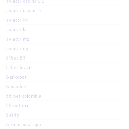
aviator casino DE
aviator casino fr
aviator IN
aviator ke
aviator mz
aviator ng
b1bet BR
b1bet brazil
Bankobet
Basaribet
bbrbet colombia
bbrbet mx
betify
Betnacional app