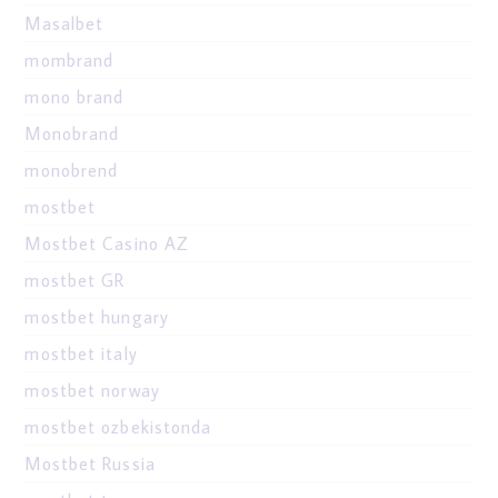
Masalbet
mombrand
mono brand
Monobrand
monobrend
mostbet
Mostbet Casino AZ
mostbet GR
mostbet hungary
mostbet italy
mostbet norway
mostbet ozbekistonda
Mostbet Russia