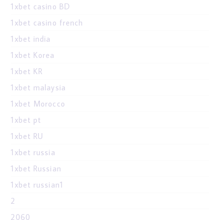
1xbet casino BD
1xbet casino french
1xbet india
1xbet Korea
1xbet KR
1xbet malaysia
1xbet Morocco
1xbet pt
1xbet RU
1xbet russia
1xbet Russian
1xbet russian1
2
2060