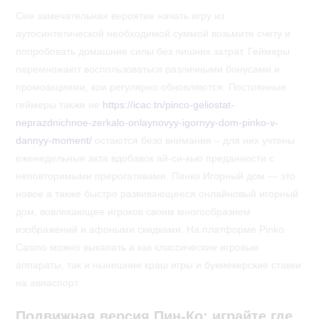
Сие замечательная вероятие начать игру из
аутосинтетической необходимой суммой возьмите счету и
попробовать домашние силы без лишних затрат. Геймеры
перемножают воспользоваться различными бонусами и
промоакциями, кои регулярно обновляются. Постоянные
геймеры также не
https://icac.tn/pinco-geliostat-
neprazdnichnoe-zerkalo-onlaynovyy-igornyy-dom-pinko-v-
dannyy-moment/
остаются безо внимания – для них учтены
еженедельные акта вдобавок ай-си-кью преданности с
неповторимыми прерогативами. Пинко Игорный дом — это
новое а также быстро развивающееся онлайновый игорный
дом, вовлекающее игроков своим многообразием
изображений и афоными скидками. На платформе Pinko
Casino можно выкапать а как классические игровые
аппараты, так и нынешние краш игры и букмекерские ставки
на авиаспорт.
Подвижная версия Пин-Ко: играйте где