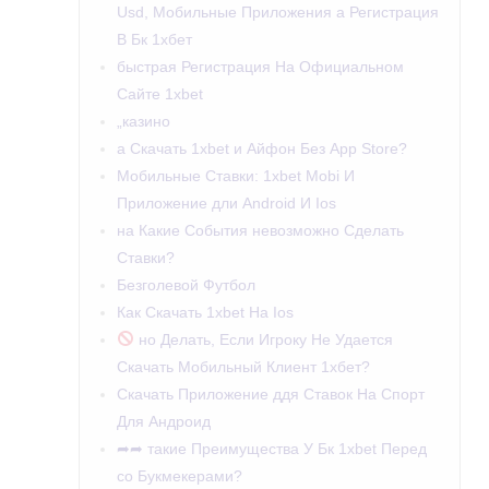
Usd, Мобильные Приложения а Регистрация
В Бк 1хбет
быстрая Регистрация На Официальном
Сайте 1xbet
„казино
а Скачать 1xbet и Айфон Без App Store?
Мобильные Ставки: 1xbet Mobi И
Приложение дли Android И Ios
на Какие События невозможно Сделать
Ставки?
Безголевой Футбол
Как Скачать 1xbet На Ios
но Делать, Если Игроку Не Удается
Скачать Мобильный Клиент 1хбет?
Скачать Приложение ддя Ставок На Спорт
Для Андроид
➦➦ такие Преимущества У Бк 1xbet Перед
со Букмекерами?