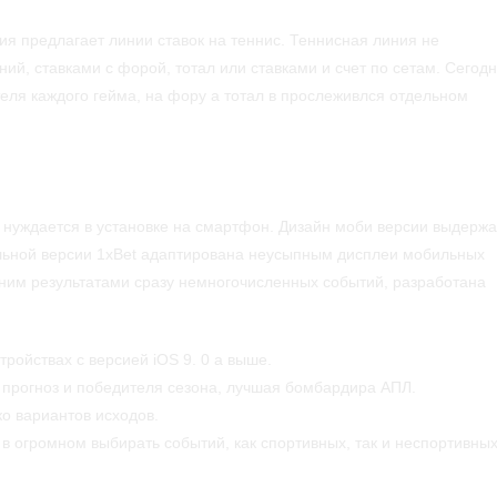
я предлагает линии ставок на теннис. Теннисная линия не
ий, ставками с форой, тотал или ставками и счет по сетам. Сегод
теля каждого гейма, на фору а тотал в прослеживлся отдельном
 нуждается в установке на смартфон. Дизайн моби версии выдерж
ильной версии 1xBet адаптирована неусыпным дисплеи мобильных
 ним результатами сразу немногочисленных событий, разработана
ройствах с версией iOS 9. 0 а выше.
 прогноз и победителя сезона, лучшая бомбардира АПЛ.
ко вариантов исходов.
в огромном выбирать событий, как спортивных, так и неспортивных