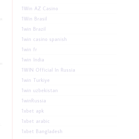
1Win AZ Casino
1Win Brasil
ня
1win Brazil
1win casino spanish
1win fr
1win India
ан
1WIN Official In Russia
1win Turkiye
1win uzbekistan
1winRussia
1xbet apk
1xbet arabic
,
1xbet Bangladesh