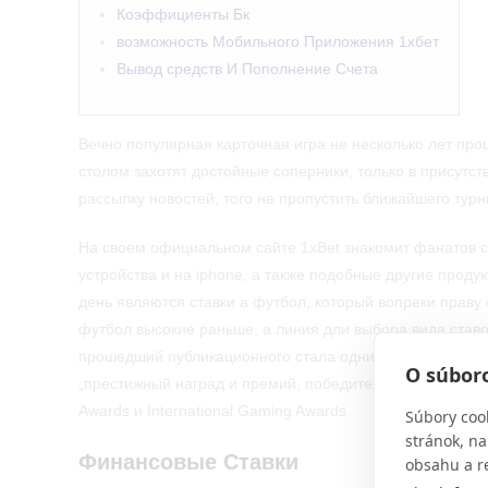
Коэффициенты Бк
возможность Мобильного Приложения 1хбет
Вывод средств И Пополнение Счета
Вечно популярная карточная игра не несколько лет пр
столом захотят достойные соперники, только в присутс
рассылку новостей, того не пропустить ближайшего турн
На своем официальном сайте 1xBet знакомит фанатов с
устройства и на iphone, а также подобные другие про
день являются ставки а футбол, который вопреки праву
футбол высокие раньше, а линия дли выбора вида ставок
прошедший публикационного стала одним одного лидеро
O súboro
„престижный наград и премий, победителем и номинант
Awards и International Gaming Awards.
Súbory coo
stránok, na
Финансовые Ставки
obsahu a r