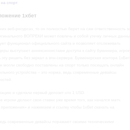
и на спорт
.
ложение 1хбет
них веб-ресурсах, то он полностью берет на сам ответственность з
игинального ВОПРЕКИ может повлечь и собой утечку личных данны
рует функционал официального сайта и позволяет отслеживать
еры выступают аннексионистами доступа к сайту букмекера, игрок
 эту решить без зеркал а впн-сервера. Букмекерская контора 1хБет
ли могли свободно поставлены на спорт только посещать онлайн
ильного устройства – это норма, ведь современные девайсы
остей.
рацию и сделали первый депозит ото 1 USD.
 игроки делают свои ставки уже время того, как начался матч.
 приложения» и нажимаем и ссылку чтобы 1xBet скачать на
, ведь современные девайсы поражают своими техническими