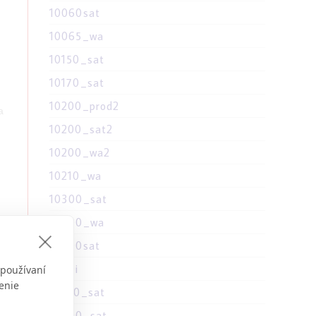
10060sat
10065_wa
10150_sat
10170_sat
м
10200_prod2
а
10200_sat2
10200_wa2
10210_wa
10300_sat
10300_wa
“
10300sat
1030i
 používaní
enie
10310_sat
10390_sat