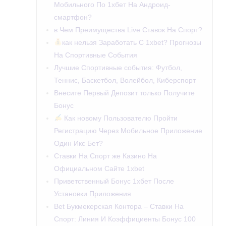
Мобильного По 1хбет На Андроид-
смартфон?
в Чем Преимущества Live Ставок На Спорт?
как нельзя Заработать С 1xbet? Прогнозы
На Спортивные События
Лучшие Спортивные события: Футбол,
Теннис, Баскетбол, Волейбол, Киберспорт
Внесите Первый Депозит только Получите
Бонус
Как новому Пользователю Пройти
Регистрацию Через Мобильное Приложение
Один Икс Бет?
Ставки На Спорт же Казино На
Официальном Сайте 1xbet
Приветственный Бонус 1хбет После
Установки Приложения
Bet Букмекерская Контора – Ставки На
Спорт: Линия И Коэффициенты Бонус 100