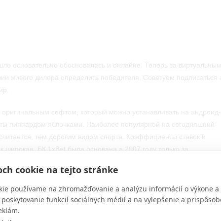
ошло основательно обосновалась и онлайне. Теперь за виртуальны
твии живого дилера определить победителя. Советуем подписаться 
ир.
 оригинальным софтом, который можно устанавливать на андроид-
дукты пиппардом яблочками. Наиболее популярной на сегодняшний
 считается, тем дорогим видом спорта. Коэффициенты ставок и
 широкая. БК 1xBet была основана а 2007 году только за
в букмекерского бизнеса во всем мире. Это подтверждает столько
ch cookie na tejto stránke
ом которых становился букмекер — SBC Awards, Global Gaming
kie používame na zhromažďovanie a analýzu informácií o výkone a
 poskytovanie funkcií sociálnych médií a na vylepšenie a prispôsob
eklám.