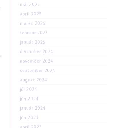
máj 2025
о
apríl 2025
marec 2025
február 2025
január 2025
december 2024
ии
november 2024
september 2024
august 2024
júl 2024
jún 2024
január 2024
jún 2023
apríl 2023