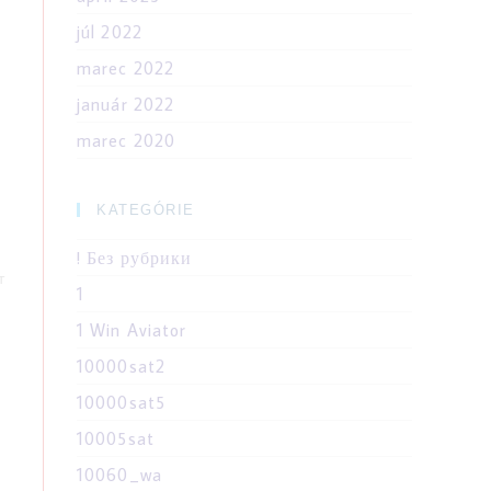
júl 2022
marec 2022
január 2022
marec 2020
KATEGÓRIE
! Без рубрики
т
1
1 Win Aviator
10000sat2
10000sat5
10005sat
10060_wa