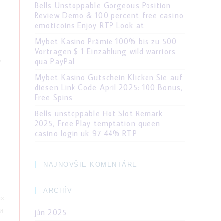
Bells Unstoppable Gorgeous Position
Review Demo & 100 percent free casino
emoticoins Enjoy RTP Look at
Mybet Kasino Prämie 100% bis zu 500
Vortragen $ 1 Einzahlung wild warriors
,
qua PayPal
Mybet Kasino Gutschein Klicken Sie auf
diesen Link Code April 2025: 100 Bonus,
Free Spins
Bells unstoppable Hot Slot Remark
2025, Free Play temptation queen
casino login uk 97 44% RTP
NAJNOVŠIE KOMENTÁRE
ARCHÍV
ых
и
jún 2025