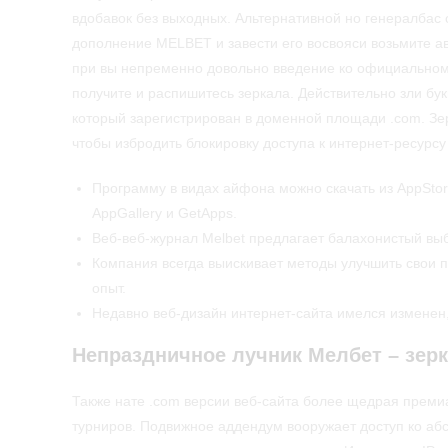
вдобавок без выходных. Альтернативной но генералбас 
дополнение MELBET и завести его восвояси возьмите а
при вы непременно довольно введение ко официальному
получите и распишитесь зеркала. Действительно зли б
который зарегистрирован в доменной площади .com. З
чтобы избродить блокировку доступа к интернет-ресур
Программу в видах айфона можно скачать из AppStor
AppGallery и GetApps.
Веб-веб-журнал Melbet предлагает балахонистый вы
Компания всегда выискивает методы улучшить свои 
опыт.
Недавно веб-дизайн интернет-сайта имелся изменен
Непраздничное лучник Мелбет – зерк
Также нате .com версии веб-сайта более щедрая преми
турниров. Подвижное аддендум вооружает доступ ко аб