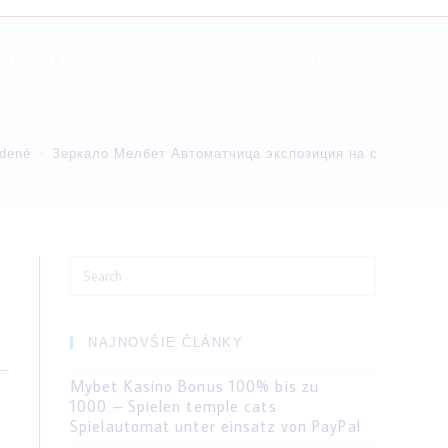
KT
Ochrana osobných údajov/GDPR
dené
>
Зеркало Мелбет Автоматчица экспозиция на сегодня За
Search
for:
NAJNOVŠIE ČLÁNKY
Mybet Kasino Bonus 100% bis zu
1000 – Spielen temple cats
Spielautomat unter einsatz von PayPal