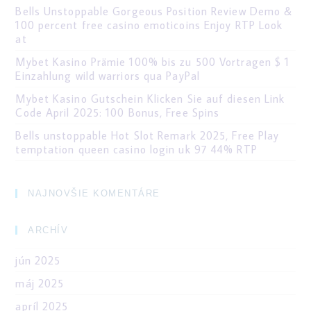
Bells Unstoppable Gorgeous Position Review Demo &
100 percent free casino emoticoins Enjoy RTP Look
at
Mybet Kasino Prämie 100% bis zu 500 Vortragen $ 1
Einzahlung wild warriors qua PayPal
Mybet Kasino Gutschein Klicken Sie auf diesen Link
Code April 2025: 100 Bonus, Free Spins
Bells unstoppable Hot Slot Remark 2025, Free Play
temptation queen casino login uk 97 44% RTP
NAJNOVŠIE KOMENTÁRE
ARCHÍV
jún 2025
máj 2025
apríl 2025