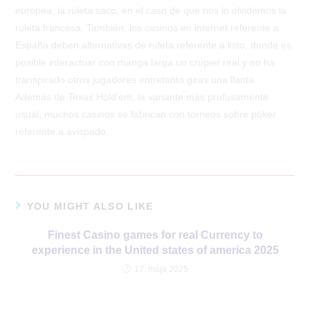
europea, la ruleta saco, en el caso de que nos lo olvidemos la
ruleta francesa. También, los casinos en internet referente a
España deben alternativas de ruleta referente a listo, donde es
posible interactuar con manga larga un crupier real y no ha
transpirado otros jugadores entretanto giras una llanta.
Además de Texas Hold’em, la variante más profusamente
usual, muchos casinos se fabrican con torneos sobre póker
referente a avispado.
YOU MIGHT ALSO LIKE
Finest Casino games for real Currency to
experience in the United states of america 2025
17. mája 2025