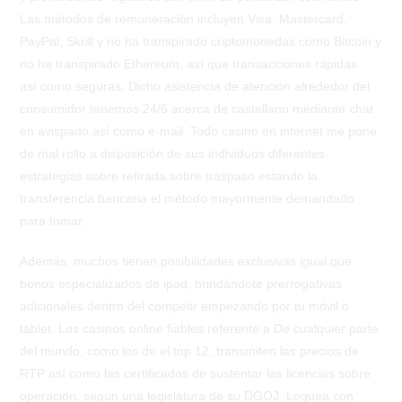
Las métodos de remuneración incluyen Visa, Mastercard,
PayPal, Skrill y no ha transpirado criptomonedas como Bitcoin y
no ha transpirado Ethereum, así que transacciones rápidas
así­ como seguras. Dicho asistencia de atención alrededor del
consumidor tenemos 24/6 acerca de castellano mediante chat
en avispado así­ como e-mail. Todo casino en internet me pone
de mal rollo a disposición de sus individuos diferentes
estrategias sobre retirada sobre traspaso estando la
transferencia bancaria el método mayormente demandado
para tomar.
Además, muchos tienen posibilidades exclusivas igual que
bonos especializados de ipad, brindándote prerrogativas
adicionales dentro del competir empezando por tu móvil o
tablet. Los casinos online fiables referente a De cualquier parte
del mundo, como los de el top 12, transmiten las precios de
RTP así­ como las certificados de sustentar las licencias sobre
operación, según una legislatura de su DGOJ. Loguea con