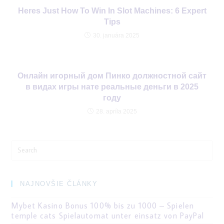
Heres Just How To Win In Slot Machines: 6 Expert
Tips
30. januára 2025
Онлайн игорный дом Пинко должностной сайт
в видах игры нате реальные деньги в 2025
году
28. apríla 2025
Search
for:
NAJNOVŠIE ČLÁNKY
Mybet Kasino Bonus 100% bis zu 1000 – Spielen
temple cats Spielautomat unter einsatz von PayPal