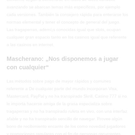
avanzando se abarcan temas más específicos, por ejemplo
cada versiones. También la consejero rápida para enterarse los
normas elemental y tener el concepto de general del juego.
Las tragaperras, ademí¡s conocidas igual que slots, ocupan
cualquier gran espacio tanto en los casinos igual que referente
a las casinos en internet.
Mascherano: „Nos disponemos a jugar
con cualquier“
Las métodos sobre pago de mayor rápidos y comunes
referente a De cualquier parte del mundo incorporan Visa,
Mastercard, PayPal y no ha transpirado Skrill. Casino 777 si no
le importa hacerse amiga de la grasa especializa sobre
tragaperras y no ha transpirado ruleta en vivo, con una interfaz
afable y no ha transpirado sencillo de navegar. Provee algún
bono de recibimiento encanto de los como novedad jugadores
y promociones regulares con el fin de personas recurrentes.