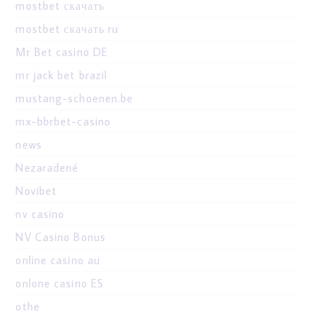
mostbet скачать
mostbet скачать ru
Mr Bet casino DE
mr jack bet brazil
mustang-schoenen.be
mx-bbrbet-casino
news
Nezaradené
Novibet
nv casino
NV Casino Bonus
online casino au
onlone casino ES
othe