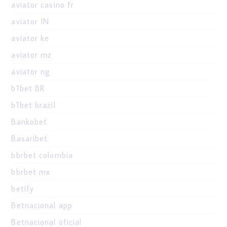
aviator casino fr
aviator IN
aviator ke
aviator mz
aviator ng
b1bet BR
b1bet brazil
Bankobet
Basaribet
bbrbet colombia
bbrbet mx
betify
Betnacional app
Betnacional oficial