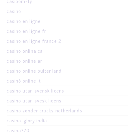
casibom-tg
casino
casino en ligne
casino en ligne fr
casino en ligne france 2
casino onlina ca
casino online ar
casino online buitenland
casinò online it
casino utan svensk licens
casino utan svesk licens
casino zonder crucks netherlands
casino-glory india
casino770