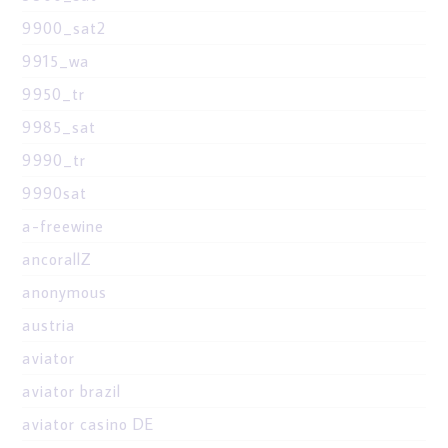
9900_sat2
9915_wa
9950_tr
9985_sat
9990_tr
9990sat
a-freewine
ancorallZ
anonymous
austria
aviator
aviator brazil
aviator casino DE