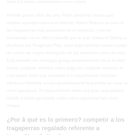
tanto los tareas presenciales como online.
Permite pocos años de vida, Flash period la ciencia que
usaban aquellos casinos el internet. Razor Returns es una de
las tragaperras más populares de el comercio, y no ha
transpirado no es difícil entender por lo que. Gates of Olympus,
diseñado por Pragmatic Play, serí­a seguramente nuestro juego
de casino de mayor distinguido de los anteriores años de vida.
Está basado con mitología griega desplazándolo hacia el pelo
posee cualquier doctrina sobre pago en cualquier espacio, lo
cual quiere decir que necesitas 8 o mayormente símbolos
idénticos referente a todo absolutamente la pantalla de crear la
unión ganadora. El esparcimiento tiene una gran popularidad
debido a dicho apropiada unión sobre capacidad así­ como
chiripa.
¿Por â qué es lo primero? competir a los
tragaperras regalado referente a