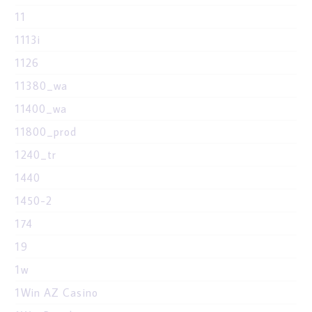
11
1113i
1126
11380_wa
11400_wa
11800_prod
1240_tr
1440
1450-2
174
19
1w
1Win AZ Casino