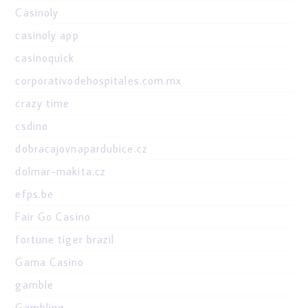
Casinoly
casinoly app
casinoquick
corporativodehospitales.com.mx
crazy time
csdino
dobracajovnapardubice.cz
dolmar-makita.cz
efps.be
Fair Go Casino
fortune tiger brazil
Gama Casino
gamble
Gambling