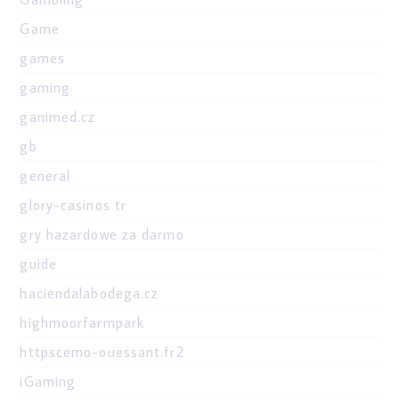
Game
games
gaming
ganimed.cz
gb
general
glory-casinos tr
gry hazardowe za darmo
guide
haciendalabodega.cz
highmoorfarmpark
httpscemo-ouessant.fr2
iGaming