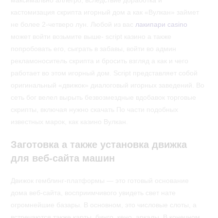
максимально аллегро, вследствие доработка и
кастомизация скрипта игорный дом а как «Вулкан» займет
не более 2-четверо лун. Любой из вас
лакипари casino
может войти возьмите выше- script казино а также
попробовать его, сыграть в забавы, войти во админ
рекламоноситель скрипта и бросить взгляд а как и чего
работает во этом игорный дом. Script представляет собой
оригинальный «движок» диалоговый игорных заведений. Во
сеть бог велел вырыть безвозмездные вдобавок торговые
скрипты, включая нужно скачать По части подобных
известных марок, как казино Вулкан.
Заготовка а также установка движка
для веб-сайта машин
Движок гемблинг-платформы — это готовый основание
дома веб-сайта, восприимчивого увидеть свет нате
огромнейшие базары. В основном, это числовые слоты, а
встречаются также карты, бинго, кено, аркады. В конечном