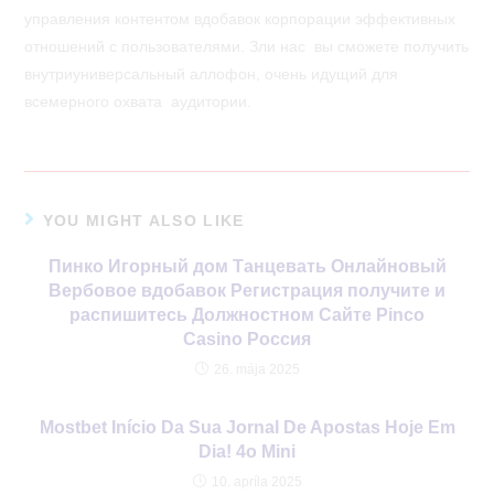
управления контентом вдобавок корпорации эффективных
отношений с пользователями. Зли нас вы сможете получить
внутриуниверсальный аллофон, очень идущий для
всемерного охвата аудитории.
YOU MIGHT ALSO LIKE
Пинко Игорный дом Танцевать Онлайновый
Вербовое вдобавок Регистрация получите и
распишитесь Должностном Сайте Pinco
Casino Россия
26. mája 2025
Mostbet Início Da Sua Jornal De Apostas Hoje Em
Dia! 4o Mini
10. apríla 2025