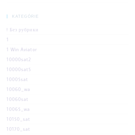
KATEGÓRIE
! Без рубрики
1
1 Win Aviator
10000sat2
10000sat5
10005sat
10060_wa
10060sat
10065_wa
10150_sat
10170_sat