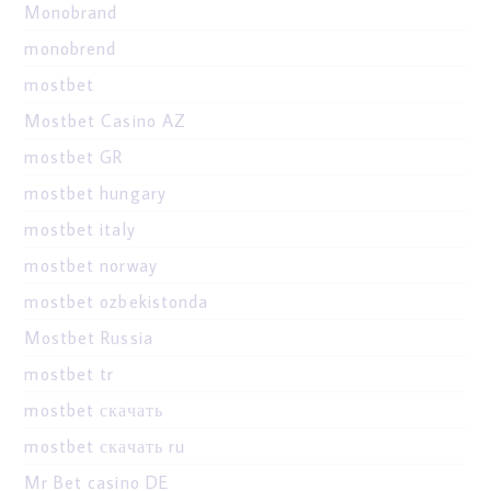
Monobrand
monobrend
mostbet
Mostbet Casino AZ
mostbet GR
mostbet hungary
mostbet italy
mostbet norway
mostbet ozbekistonda
Mostbet Russia
mostbet tr
mostbet скачать
mostbet скачать ru
Mr Bet casino DE