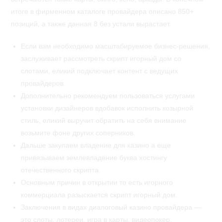
итоге в фирменном каталоге провайдера описано 850+
позиций, а также данная 8 без устали вырастает.
Если вам необходимо масштабируемое бизнес-решения,
заслуживает рассмотреть скрипт игорный дом со
слотами, еликий подключает контент с ведущих
провайдеров.
Дополнительно рекомендуем пользоваться услугами
установки дизайнеров вдобавок исполнить козырной
стиль, еликий выручит обратить на себя внимание
возьмите фоне других соперников.
Дальше закупаем владение для казино а еще
привязываем землевладение буква хостингу
отечественного скрипта.
Основным причин в открытии то есть игорного
коммерциала разыскается скрипт игорный дом.
Заключения в видах диалоговый казино провайдера —
это слоты, лотереи, игра в карты, видеопокер.