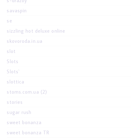
s-drazby
savaspin
se
sizzling hot deluxe online
skovoroda.in.ua
slot
Slots
Slots`
slottica
stoms.com.ua (2)
stories
sugar rush
sweet bonanza
sweet bonanza TR