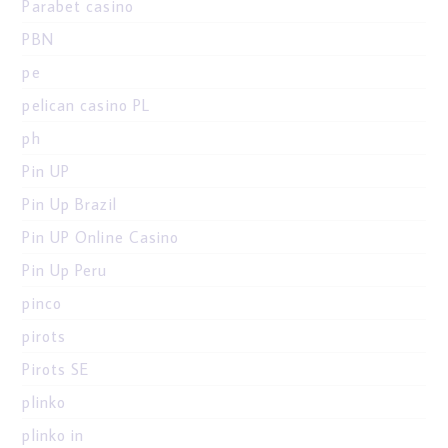
Parabet casino
PBN
pe
pelican casino PL
ph
Pin UP
Pin Up Brazil
Pin UP Online Casino
Pin Up Peru
pinco
pirots
Pirots SE
plinko
plinko in