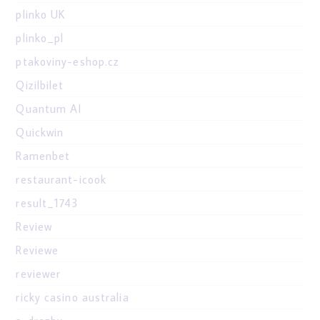
plinko UK
plinko_pl
ptakoviny-eshop.cz
Qizilbilet
Quantum AI
Quickwin
Ramenbet
restaurant-icook
result_1743
Review
Reviewe
reviewer
ricky casino australia