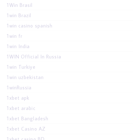
1Win Brasil
1win Brazil
1win casino spanish
1win fr
1win India
1WIN Official In Russia
1win Turkiye
1win uzbekistan
1winRussia
1xbet apk
1xbet arabic
1xbet Bangladesh
1xbet Casino AZ
1xbet casino BD