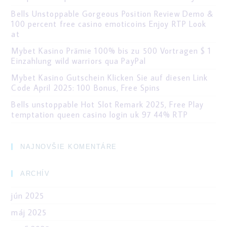
Bells Unstoppable Gorgeous Position Review Demo &
100 percent free casino emoticoins Enjoy RTP Look
at
Mybet Kasino Prämie 100% bis zu 500 Vortragen $ 1
Einzahlung wild warriors qua PayPal
Mybet Kasino Gutschein Klicken Sie auf diesen Link
Code April 2025: 100 Bonus, Free Spins
Bells unstoppable Hot Slot Remark 2025, Free Play
temptation queen casino login uk 97 44% RTP
NAJNOVŠIE KOMENTÁRE
ARCHÍV
jún 2025
máj 2025