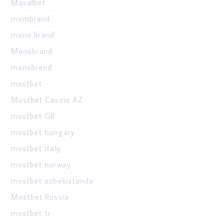
Masalbet
mombrand
mono brand
Monobrand
monobrend
mostbet
Mostbet Casino AZ
mostbet GR
mostbet hungary
mostbet italy
mostbet norway
mostbet ozbekistonda
Mostbet Russia
mostbet tr