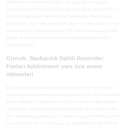
eğlence ile ertelenmenizi sağlar. Bu işlev, yakın kayıpları
azaltmaya istekli olan yerel halk için güvenilir bir seçimle Pinco
Casino’yu kapatıyor. Herhangi bir Demokratik Pinco Casino
ödemesinin resmi web sitesini ele geçirir. Örnek olarak, Arzhany
kartını alın, bu nedenle yalnızca P2P ödeme kuruluşu (Barysh
alacak ve kredi kartınızın yetkili bir kişiyi görüntüleyeceğini
imzalayacaktır).
Gitmek. Bankacılık Dahili Rezervler:
Fonları kaldırmanın yanı sıra avans
ödemeleri
Bu, çalışmaların yasallığı ve oyuncular için önemli bir neden
arayan finansal eylemlerin güvenliğini kanıtlıyor. Kayıttan sonra
kabul edilebilir, para işlemleri ve Pinko House’un diğer ayarları
olacaksınız. Gelecekte, kayıttaki palniyal bir giriş ve ayrıca bir
şifre vasıtasıyla gerçekleşir. Programı başarıyla indirmek için bir
hırsız telefonu alın ve imzalayın, yerel platform da dahil olmak