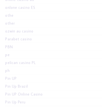
onlone casino ES
othe
other
ozwin au casino
Parabet casino
PBN
pe
pelican casino PL
ph
Pin UP
Pin Up Brazil
Pin UP Online Casino
Pin Up Peru