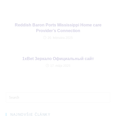
Reddish Baron Ports Mississippi Home care
Provider’s Connection
20. februára 2025
1xBet Зеркало Официальный сайт
17. mája 2025
Search
for:
NAJNOVŠIE ČLÁNKY