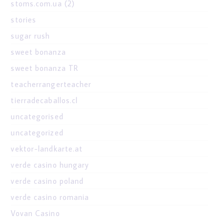
stoms.com.ua (2)
stories
sugar rush
sweet bonanza
sweet bonanza TR
teacherrangerteacher
tierradecaballos.cl
uncategorised
uncategorized
vektor-landkarte.at
verde casino hungary
verde casino poland
verde casino romania
Vovan Casino