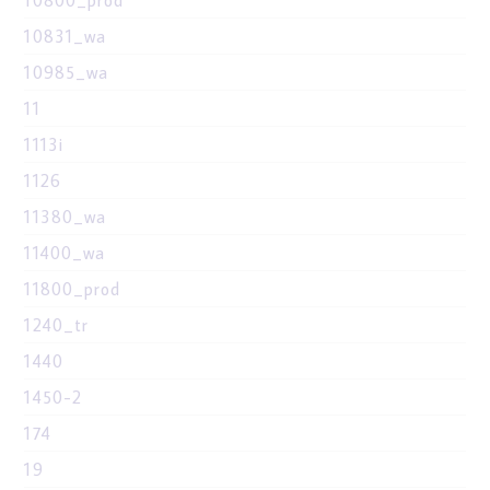
10800_prod
10831_wa
10985_wa
11
1113i
1126
11380_wa
11400_wa
11800_prod
1240_tr
1440
1450-2
174
19