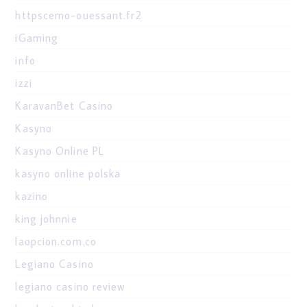
httpscemo-ouessant.fr2
iGaming
info
izzi
KaravanBet Casino
Kasyno
Kasyno Online PL
kasyno online polska
kazino
king johnnie
laopcion.com.co
Legiano Casino
legiano casino review