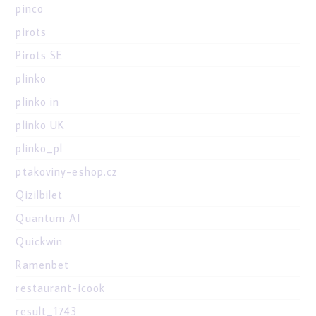
pinco
pirots
Pirots SE
plinko
plinko in
plinko UK
plinko_pl
ptakoviny-eshop.cz
Qizilbilet
Quantum AI
Quickwin
Ramenbet
restaurant-icook
result_1743