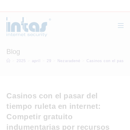
Skip
to
content
Blog
>
2025
>
apríl
>
29
>
Nezaradené
>
Casinos con el pasar 
Casinos con el pasar del
tiempo ruleta en internet:
Competir gratuito
indumentarias por recursos