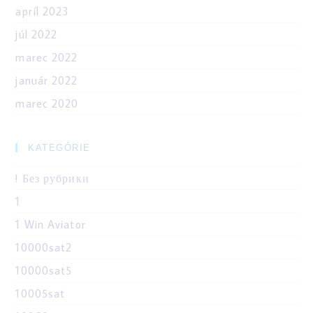
apríl 2023
júl 2022
marec 2022
január 2022
marec 2020
KATEGÓRIE
! Без рубрики
1
1 Win Aviator
10000sat2
10000sat5
10005sat