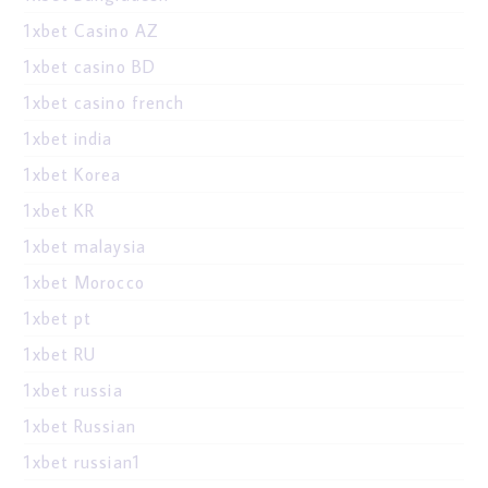
1xbet Casino AZ
1xbet casino BD
1xbet casino french
1xbet india
1xbet Korea
1xbet KR
1xbet malaysia
1xbet Morocco
1xbet pt
1xbet RU
1xbet russia
1xbet Russian
1xbet russian1